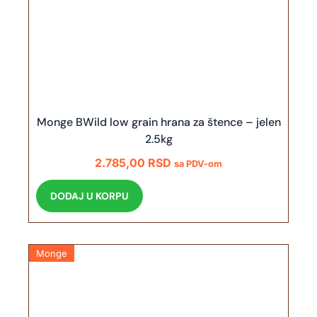
Monge BWild low grain hrana za štence – jelen
2.5kg
2.785,00
RSD
sa PDV-om
DODAJ U KORPU
Monge