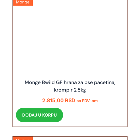
Monge
Monge Bwild GF hrana za pse pačetina,
krompir 2,5kg
2.815,00
RSD
sa PDV-om
DODAJ U KORPU