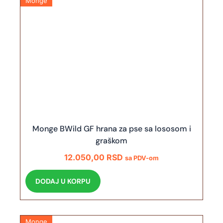
Monge
Monge BWild GF hrana za pse sa lososom i
graškom
12.050,00
RSD
sa PDV-om
DODAJ U KORPU
Monge