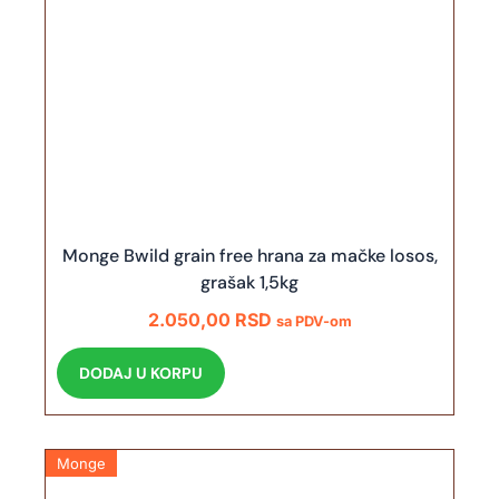
Monge Bwild grain free hrana za mačke losos,
grašak 1,5kg
2.050,00
RSD
sa PDV-om
DODAJ U KORPU
Monge