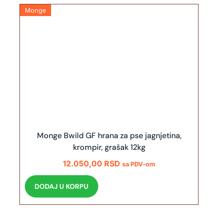
Monge
Monge Bwild GF hrana za pse jagnjetina,
krompir, grašak 12kg
12.050,00
RSD
sa PDV-om
DODAJ U KORPU