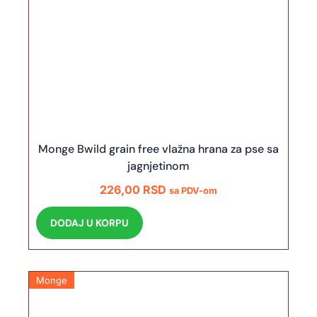
Monge Bwild grain free vlažna hrana za pse sa
jagnjetinom
226,00
RSD
sa PDV-om
DODAJ U KORPU
Monge