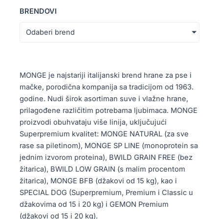
BRENDOVI
Odaberi brend
MONGE je najstariji italijanski brend hrane za pse i
mačke, porodična kompanija sa tradicijom od 1963.
godine. Nudi širok asortiman suve i vlažne hrane,
prilagođene različitim potrebama ljubimaca. MONGE
proizvodi obuhvataju više linija, uključujući
Superpremium kvalitet: MONGE NATURAL (za sve
rase sa piletinom), MONGE SP LINE (monoprotein sa
jednim izvorom proteina), BWILD GRAIN FREE (bez
žitarica), BWILD LOW GRAIN (s malim procentom
žitarica), MONGE BFB (džakovi od 15 kg), kao i
SPECIAL DOG (Superpremium, Premium i Classic u
džakovima od 15 i 20 kg) i GEMON Premium
(džakovi od 15 i 20 kg).