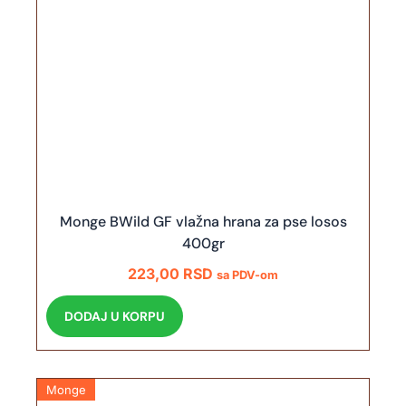
Monge BWild GF vlažna hrana za pse losos
400gr
223,00
RSD
sa PDV-om
DODAJ U KORPU
Monge