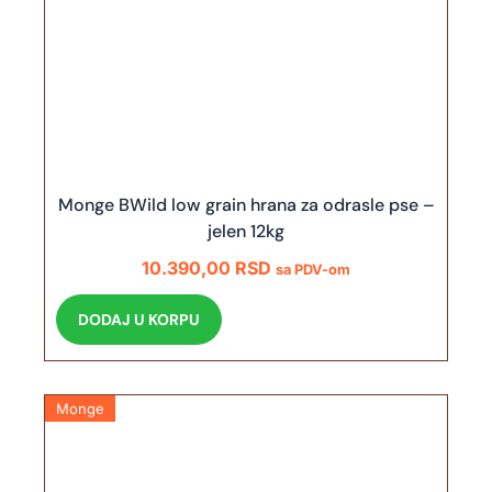
Monge BWild low grain hrana za odrasle pse –
jelen 12kg
10.390,00
RSD
sa PDV-om
DODAJ U KORPU
Monge