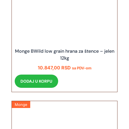
Monge BWild low grain hrana za štence – jelen
12kg
10.847,00
RSD
sa PDV-om
DODAJ U KORPU
Monge