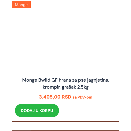
Monge
Monge Bwild GF hrana za pse jagnjetina,
krompir, grašak 2,5kg
3.405,00
RSD
sa PDV-om
DODAJ U KORPU