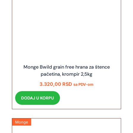
Monge Bwild grain free hrana za štence
pačetina, krompir 2,5kg
3.320,00
RSD
sa PDV-om
DODAJ U KORPU
Monge