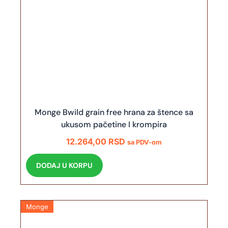
Monge Bwild grain free hrana za štence sa
ukusom pačetine I krompira
12.264,00
RSD
sa PDV-om
DODAJ U KORPU
Monge