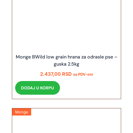
Monge BWild low grain hrana za odrasle pse –
guska 2.5kg
2.437,00
RSD
sa PDV-om
DODAJ U KORPU
Monge