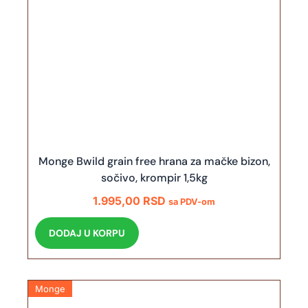
Monge Bwild grain free hrana za mačke bizon,
sočivo, krompir 1,5kg
1.995,00
RSD
sa PDV-om
DODAJ U KORPU
Monge