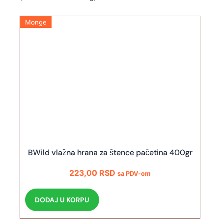
Monge
BWild vlažna hrana za štence pačetina 400gr
223,00
RSD
sa PDV-om
DODAJ U KORPU