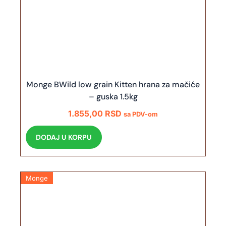
Monge BWild low grain Kitten hrana za mačiće
– guska 1.5kg
1.855,00
RSD
sa PDV-om
DODAJ U KORPU
Monge