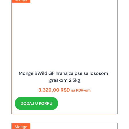
Monge BWild GF hrana za pse sa lososom i
graškom 2,5kg
3.320,00
RSD
sa PDV-om
DODAJ U KORPU
Monge