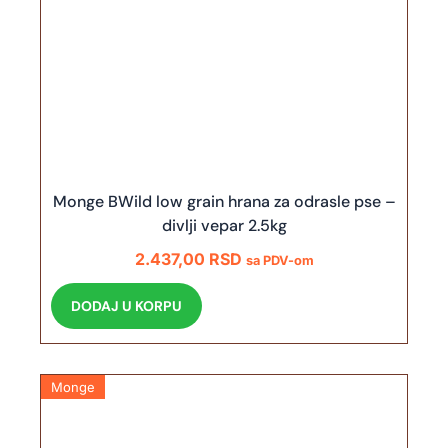
Monge BWild low grain hrana za odrasle pse –
divlji vepar 2.5kg
2.437,00
RSD
sa PDV-om
DODAJ U KORPU
Monge