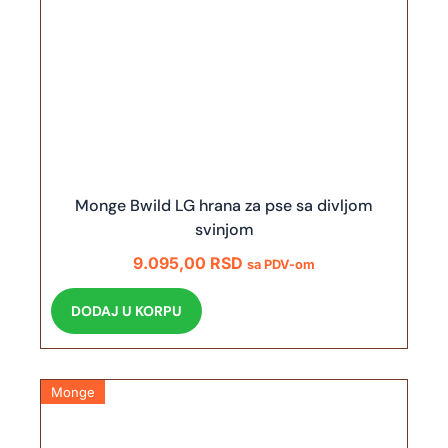
Monge Bwild LG hrana za pse sa divljom
svinjom
9.095,00
RSD
sa PDV-om
DODAJ U KORPU
Monge