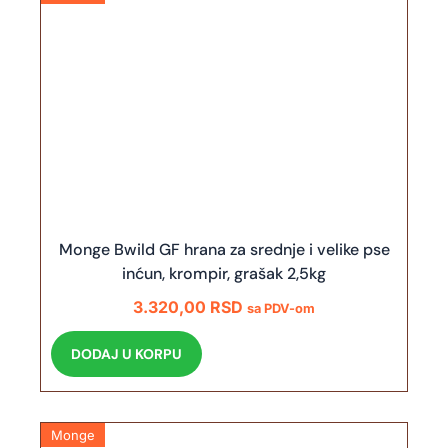
Monge Bwild GF hrana za srednje i velike pse
inćun, krompir, grašak 2,5kg
3.320,00
RSD
sa PDV-om
DODAJ U KORPU
Monge