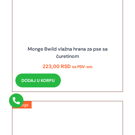
Monge Bwild vlažna hrana za pse sa
ćuretinom
223,00
RSD
sa PDV-om
DODAJ U KORPU
Monge