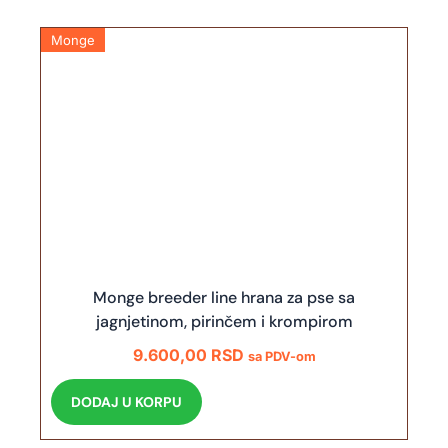
Monge
Monge breeder line hrana za pse sa
jagnjetinom, pirinčem i krompirom
9.600,00
RSD
sa PDV-om
DODAJ U KORPU