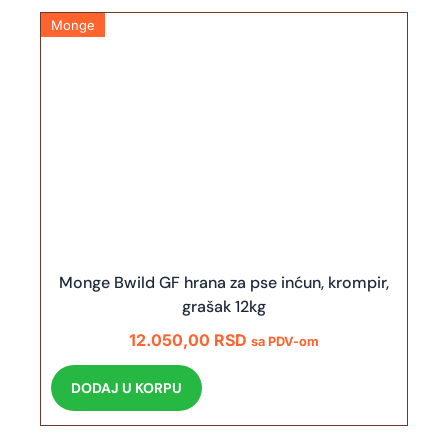
Monge
Monge Bwild GF hrana za pse inćun, krompir,
grašak 12kg
12.050,00
RSD
sa PDV-om
DODAJ U KORPU