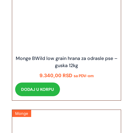
Monge BWild low grain hrana za odrasle pse –
guska 12kg
9.340,00
RSD
sa PDV-om
DODAJ U KORPU
Monge