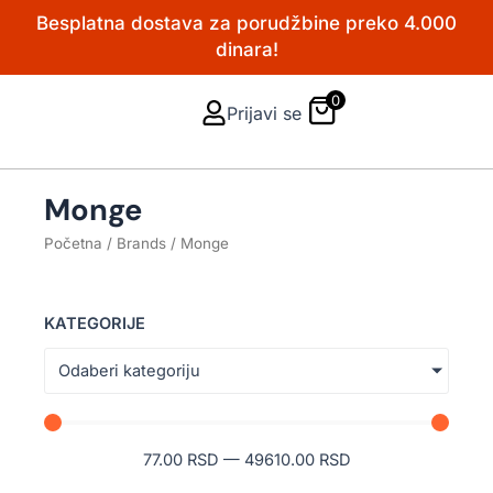
Pređi
Besplatna dostava za porudžbine preko 4.000
na
dinara!
sadržaj
0
Prijavi se
Monge
Početna
/ Brands / Monge
KATEGORIJE
Odaberi kategoriju
77.00
RSD
—
49610.00
RSD