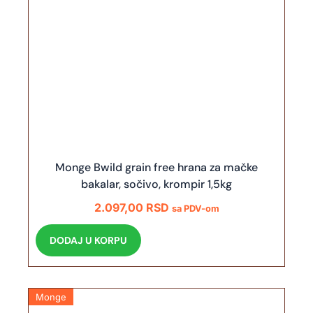
Monge Bwild grain free hrana za mačke
bakalar, sočivo, krompir 1,5kg
2.097,00
RSD
sa PDV-om
DODAJ U KORPU
Monge