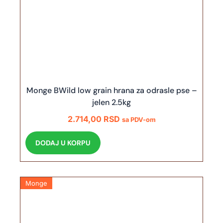
Monge BWild low grain hrana za odrasle pse –
jelen 2.5kg
2.714,00
RSD
sa PDV-om
DODAJ U KORPU
Monge