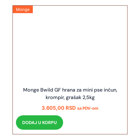
Monge
Monge Bwild GF hrana za mini pse inćun,
krompir, grašak 2,5kg
3.605,00
RSD
sa PDV-om
DODAJ U KORPU