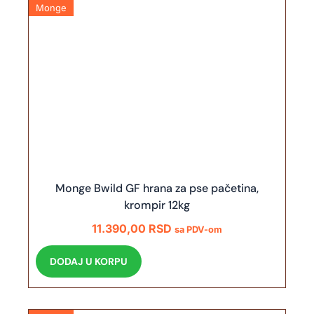
Monge
Monge Bwild GF hrana za pse pačetina,
krompir 12kg
11.390,00
RSD
sa PDV-om
DODAJ U KORPU