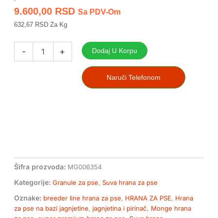
9.600,00
RSD
Sa PDV-Om
632,67 RSD Za Kg
Monge
breeder
-
+
Dodaj U Korpu
line
hrana
za
Naruči Telefonom
pse
sa
jagnjetinom,
pirinčem
i
krompirom
količina
Šifra prozvoda:
MG006354
Kategorije:
Granule za pse
,
Suva hrana za pse
Oznake:
breeder line hrana za pse
,
HRANA ZA PSE
,
Hrana
za pse na bazi jagnjetine
,
jagnjetina i pirinač
,
Monge hrana