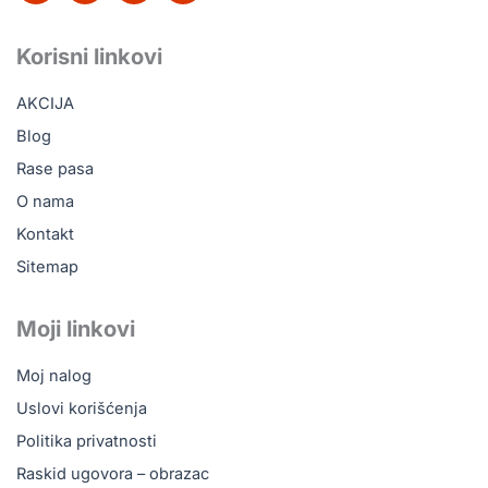
c
k
u
s
e
t
t
t
b
o
u
a
Korisni linkovi
o
k
b
g
o
e
r
AKCIJA
k
a
m
Blog
Rase pasa
O nama
Kontakt
Sitemap
Moji linkovi
Moj nalog
Uslovi korišćenja
Politika privatnosti
Raskid ugovora – obrazac