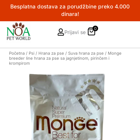
Pređi
Besplatna dostava za porudžbine preko 4.000
na
dinara!
sadržaj
0
Prijavi se
Početna
/
Psi
/
Hrana za pse
/
Suva hrana za pse
/ Monge
breeder line hrana za pse sa jagnjetinom, pirinčem i
krompirom