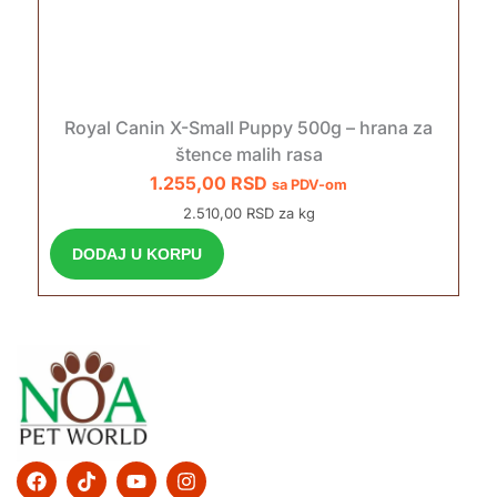
Royal Canin X-Small Puppy 500g – hrana za
štence malih rasa
1.255,00
RSD
sa PDV-om
2.510,00 RSD za kg
DODAJ U KORPU
F
T
Y
I
a
i
o
n