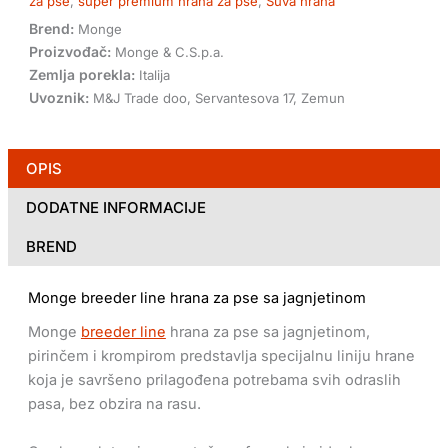
za pse
,
super premium hrana za pse
,
Suva hrana
Brend:
Monge
Proizvođač:
Monge & C.S.p.a.
Zemlja porekla:
Italija
Uvoznik:
M&J Trade doo, Servantesova 17, Zemun
OPIS
DODATNE INFORMACIJE
BREND
Monge breeder line hrana za pse sa jagnjetinom
Monge
breeder line
hrana za pse sa jagnjetinom,
pirinčem i krompirom predstavlja specijalnu liniju hrane
koja je savršeno prilagođena potrebama svih odraslih
pasa, bez obzira na rasu.