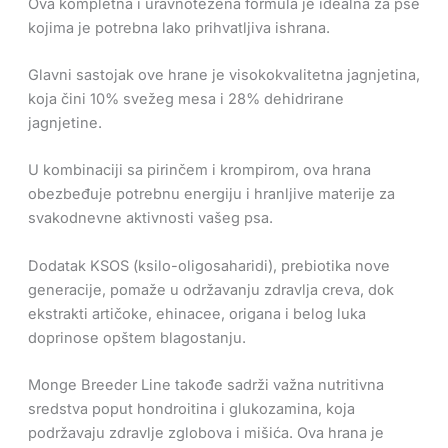
Ova kompletna i uravnotežena formula je idealna za pse
kojima je potrebna lako prihvatljiva ishrana.
Glavni sastojak ove hrane je visokokvalitetna jagnjetina,
koja čini 10% svežeg mesa i 28% dehidrirane
jagnjetine.
U kombinaciji sa pirinčem i krompirom, ova hrana
obezbeđuje potrebnu energiju i hranljive materije za
svakodnevne aktivnosti vašeg psa.
Dodatak KSOS (ksilo-oligosaharidi), prebiotika nove
generacije, pomaže u održavanju zdravlja creva, dok
ekstrakti artičoke, ehinacee, origana i belog luka
doprinose opštem blagostanju.
Monge Breeder Line takođe sadrži važna nutritivna
sredstva poput hondroitina i glukozamina, koja
podržavaju zdravlje zglobova i mišića. Ova hrana je