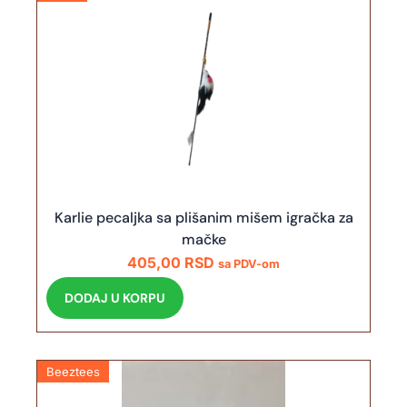
Karlie pecaljka sa plišanim mišem igračka za
mačke
405,00
RSD
sa PDV-om
DODAJ U KORPU
Beeztees