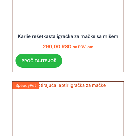
Karlie rešetkasta igračka za mačke sa mišem
290,00
RSD
sa PDV-om
PROČITAJTE JOŠ
SpeedyPet