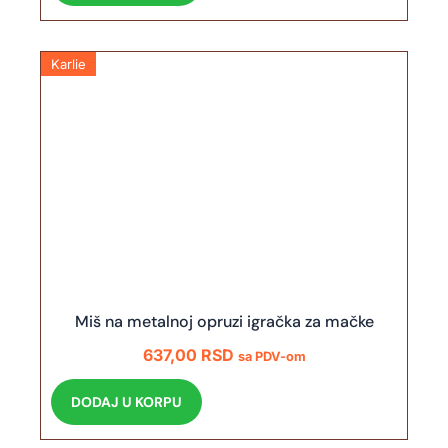
Karlie
Miš na metalnoj opruzi igračka za mačke
637,00
RSD
sa PDV-om
DODAJ U KORPU