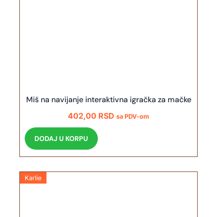
Miš na navijanje interaktivna igračka za mačke
402,00
RSD
sa PDV-om
DODAJ U KORPU
Karlie