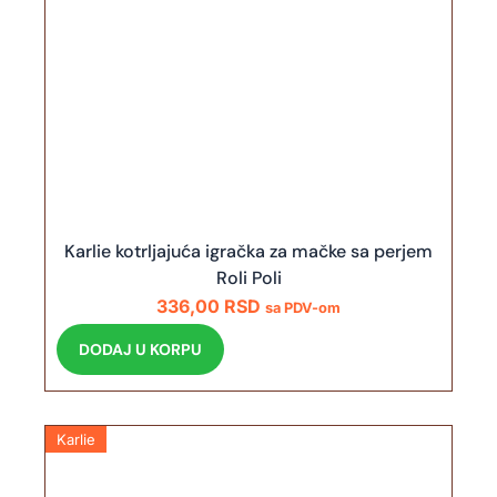
Karlie kotrljajuća igračka za mačke sa perjem
Roli Poli
336,00
RSD
sa PDV-om
DODAJ U KORPU
Karlie