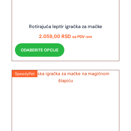
Rotirajuća leptir igračka za mačke
2.059,00
RSD
sa PDV-om
O
ODABERITE OPCIJE
v
a
j
SpeedyPet
p
r
o
i
z
v
o
d
i