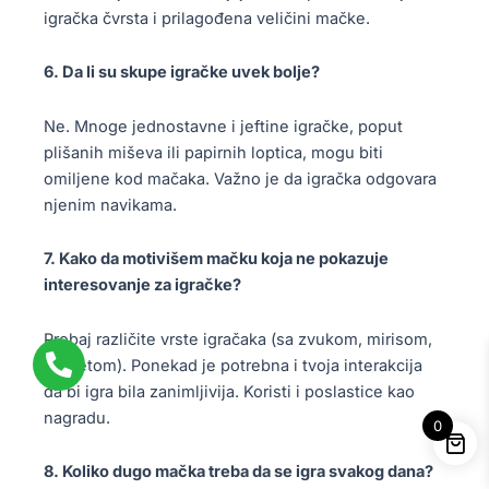
igračka čvrsta i prilagođena veličini mačke.
6. Da li su skupe igračke uvek bolje?
Ne. Mnoge jednostavne i jeftine igračke, poput
plišanih miševa ili papirnih loptica, mogu biti
omiljene kod mačaka. Važno je da igračka odgovara
njenim navikama.
7. Kako da motivišem mačku koja ne pokazuje
interesovanje za igračke?
Probaj različite vrste igračaka (sa zvukom, mirisom,
pokretom). Ponekad je potrebna i tvoja interakcija
da bi igra bila zanimljivija. Koristi i poslastice kao
nagradu.
0
8. Koliko dugo mačka treba da se igra svakog dana?