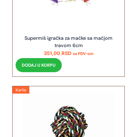
Supermiš igračka za mačke sa mačjom
travom 6cm
351,00
RSD
sa PDV-om
DODAJ U KORPU
Karlie