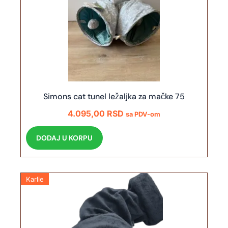
Simons cat tunel ležaljka za mačke 75
4.095,00
RSD
sa PDV-om
DODAJ U KORPU
Karlie