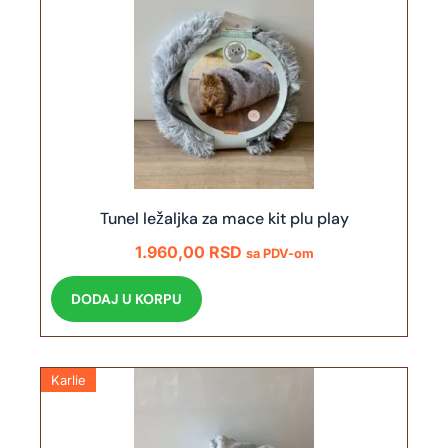
Tunel ležaljka za mace kit plu play
1.960,00
RSD
sa PDV-om
DODAJ U KORPU
Karlie