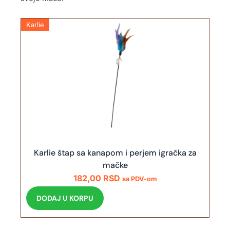
Karlie
Karlie štap sa kanapom i perjem igračka za
mačke
182,00
RSD
sa PDV-om
DODAJ U KORPU