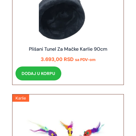
Plišani Tunel Za Mačke Karlie 90cm
3.693,00
RSD
sa PDV-om
DODAJ U KORPU
Karlie