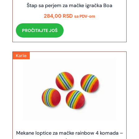
Štap sa perjem za mačke igračka Boa
284,00
RSD
sa PDV-om
PROČITAJTE JOŠ
Karlie
Mekane loptice za mačke rainbow 4 komada –