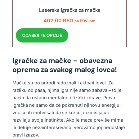
c
a
i
Laserska igračka za mačke
v
j
402,00
RSD
i
sa PDV-om
e
š
O
m
ODABERITE OPCIJE
e
v
o
v
a
g
a
j
u
r
Igračke za mačke – obavezna
p
b
i
oprema za svakog malog lovca!
r
i
j
o
t
a
Mačke su po prirodi radoznali i aktivni lovci. Za
i
i
n
razliku od pasa, njima igra nije samo zabava – to je
z
i
t
način da ostanu mentalno i fizički zdrave. Prava
v
z
i
igračka ne samo da će pokrenuti njihovu energiju,
o
a
.
već će ih motivisati da se kreću, razmišljaju i
d
b
O
razvijaju svoje instinkte. Ako je maca previše mirna
i
r
p
ili deluje nezainteresovano, verovatno joj nedostaje
m
a
c
pravi izazov.
a
n