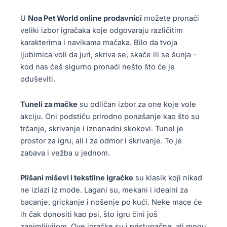
i
v
e
j
U
Noa Pet World online prodavnici
možete pronaći
i
n
e
veliki izbor igračaka koje odgovaraju različitim
š
a
m
karakterima i navikama mačaka. Bilo da tvoja
e
s
o
ljubimica voli da juri, skriva se, skače ili se šunja –
v
t
g
kod nas ćeš sigurno pronaći nešto što će je
a
r
u
oduševiti.
r
a
b
i
n
i
j
Tuneli za mačke
su odličan izbor za one koje vole
i
t
a
akciju. Oni podstiču prirodno ponašanje kao što su
c
i
n
trčanje, skrivanje i iznenadni skokovi. Tunel je
i
i
t
prostor za igru, ali i za odmor i skrivanje. To je
p
z
i
zabava i vežba u jednom.
r
a
.
o
b
O
i
Plišani miševi i tekstilne igračke
su klasik koji nikad
r
p
z
ne izlazi iz mode. Lagani su, mekani i idealni za
a
c
v
bacanje, grickanje i nošenje po kući. Neke mace će
n
i
o
ih čak donositi kao psi, što igru čini još
e
j
d
zanimljivijom. Ove igračke su i pristupačne, ali mogu