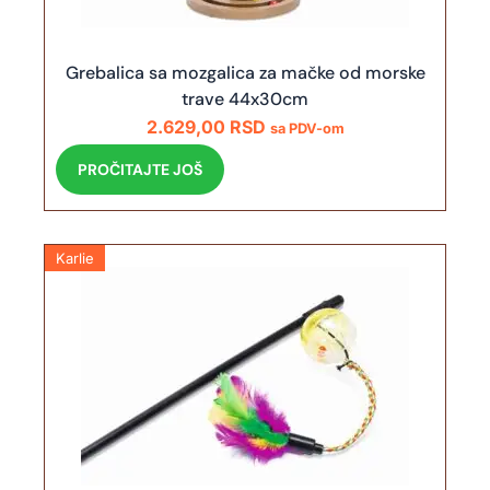
Grebalica sa mozgalica za mačke od morske
trave 44x30cm
2.629,00
RSD
sa PDV-om
PROČITAJTE JOŠ
Karlie