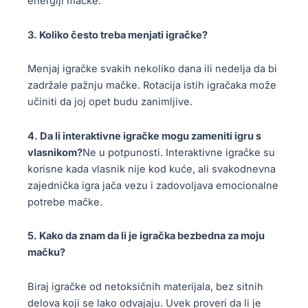
energiji mačke.
3. Koliko često treba menjati igračke?
Menjaj igračke svakih nekoliko dana ili nedelja da bi
zadržale pažnju mačke. Rotacija istih igračaka može
učiniti da joj opet budu zanimljive.
4. Da li interaktivne igračke mogu zameniti igru s
vlasnikom?
Ne u potpunosti. Interaktivne igračke su
korisne kada vlasnik nije kod kuće, ali svakodnevna
zajednička igra jača vezu i zadovoljava emocionalne
potrebe mačke.
5. Kako da znam da li je igračka bezbedna za moju
mačku?
Biraj igračke od netoksičnih materijala, bez sitnih
delova koji se lako odvajaju. Uvek proveri da li je