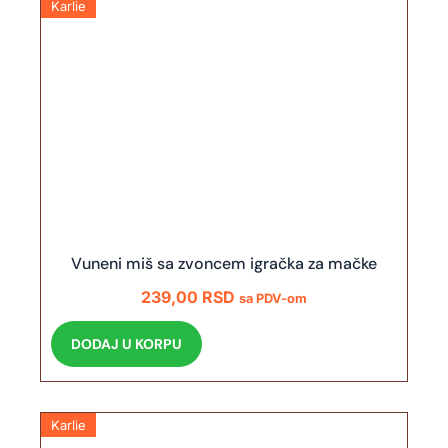
Karlie
Vuneni miš sa zvoncem igračka za mačke
239,00
RSD
sa PDV-om
DODAJ U KORPU
Karlie