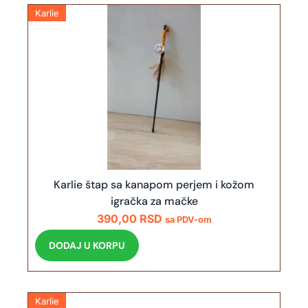
Karlie
Karlie štap sa kanapom perjem i kožom
igračka za mačke
390,00
RSD
sa PDV-om
DODAJ U KORPU
Karlie