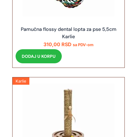
Pamučna flossy dental lopta za pse 5,5cm
Karlie
310,00
RSD
sa PDV-om
DODAJ U KORPU
Karlie