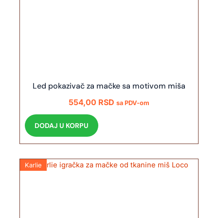
Led pokazivač za mačke sa motivom miša
554,00
RSD
sa PDV-om
DODAJ U KORPU
Karlie