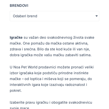
BRENDOVI
Odaberi brend
Igračke
su važan deo svakodnevnog života svake
mačke. One pomažu da mačka ostane aktivna,
zdrava i srećna. Bilo da ste kod kuće ili van nje,
dobra igračka može vašu mačku zabaviti satima.
U Noa Pet World prodavnici možete pronaći veliki
izbor igračaka koje podstiču prirodne instinkte
mačke – od loptica i miševa koji se pomeraju, do
interaktivnih igara koje izazivaju radoznalost i
pokret.
Izaberite pravu igračku i obogatite svakodnevicu
svoje mace.