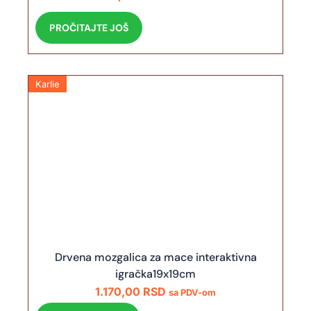
PROČITAJTE JOŠ
Karlie
Drvena mozgalica za mace interaktivna
igračka19x19cm
1.170,00
RSD
sa PDV-om