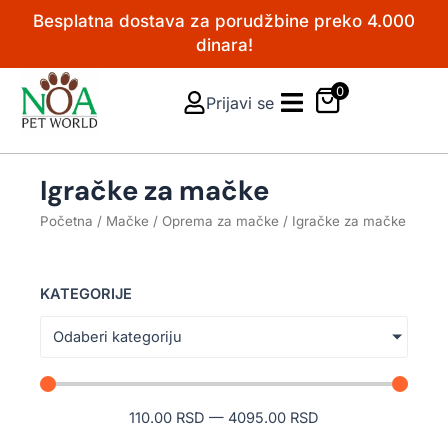
Pređi
Besplatna dostava za porudžbine preko 4.000
na
dinara!
sadržaj
0
Prijavi se
Igračke za mačke
Početna
/
Mačke
/
Oprema za mačke
/ Igračke za mačke
KATEGORIJE
Odaberi kategoriju
110.00
RSD
—
4095.00
RSD