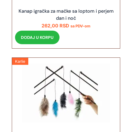
Kanap igračka za mačke sa loptom i perjem
dan i noć
262,00
RSD
sa PDV-om
DODAJ U KORPU
Karlie