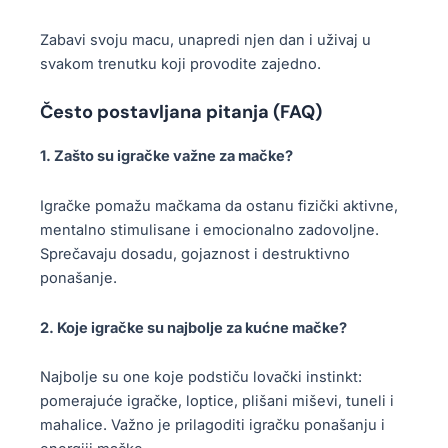
a
.
s
Zabavi svoju macu, unapredi njen dan i uživaj u
t
svakom trenutku koji provodite zajedno.
r
a
Često postavljana pitanja (FAQ)
n
i
1. Zašto su igračke važne za mačke?
c
i
Igračke pomažu mačkama da ostanu fizički aktivne,
p
mentalno stimulisane i emocionalno zadovoljne.
r
Sprečavaju dosadu, gojaznost i destruktivno
o
ponašanje.
i
z
2. Koje igračke su najbolje za kućne mačke?
v
o
Najbolje su one koje podstiču lovački instinkt:
d
pomerajuće igračke, loptice, plišani miševi, tuneli i
a
mahalice. Važno je prilagoditi igračku ponašanju i
.