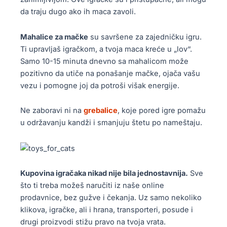
n
e
a
da traju dugo ako ih maca zavoli.
a
m
.
s
o
Mahalice za mačke
su savršene za zajedničku igru.
t
g
Ti upravljaš igračkom, a tvoja maca kreće u „lov“.
r
u
Samo 10-15 minuta dnevno sa mahalicom može
a
b
pozitivno da utiče na ponašanje mačke, ojača vašu
n
i
vezu i pomogne joj da potroši višak energije.
i
t
c
i
Ne zaboravi ni na
grebalice
, koje pored igre pomažu
i
i
u održavanju kandži i smanjuju štetu po nameštaju.
p
z
r
a
o
b
i
r
Kupovina igračaka nikad nije bila jednostavnija.
Sve
z
a
što ti treba možeš naručiti iz naše online
v
n
prodavnice, bez gužve i čekanja. Uz samo nekoliko
o
e
klikova, igračke, ali i hrana, transporteri, posude i
d
n
drugi proizvodi stižu pravo na tvoja vrata.
a