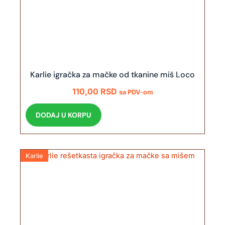
Karlie igračka za mačke od tkanine miš Loco
110,00
RSD
sa PDV-om
DODAJ U KORPU
Karlie