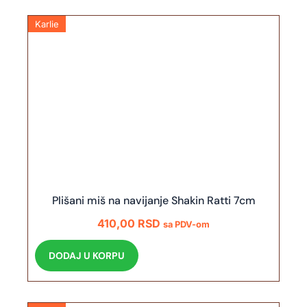
Karlie
Plišani miš na navijanje Shakin Ratti 7cm
410,00
RSD
sa PDV-om
DODAJ U KORPU