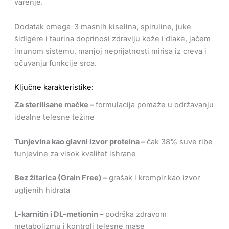
varenje.
Dodatak omega-3 masnih kiselina, spiruline, juke
šidigere i taurina doprinosi zdravlju kože i dlake, jačem
imunom sistemu, manjoj neprijatnosti mirisa iz creva i
očuvanju funkcije srca.
Ključne karakteristike:
Za sterilisane mačke –
formulacija pomaže u održavanju
idealne telesne težine
Tunjevina kao glavni izvor proteina –
čak 38% suve ribe
tunjevine za visok kvalitet ishrane
Bez žitarica (Grain Free) –
grašak i krompir kao izvor
ugljenih hidrata
L-karnitin i DL-metionin –
podrška zdravom
metabolizmu i kontroli telesne mase