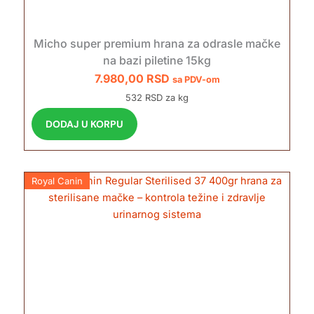
Micho super premium hrana za odrasle mačke
na bazi piletine 15kg
7.980,00
RSD
sa PDV-om
532 RSD za kg
DODAJ U KORPU
Royal Canin