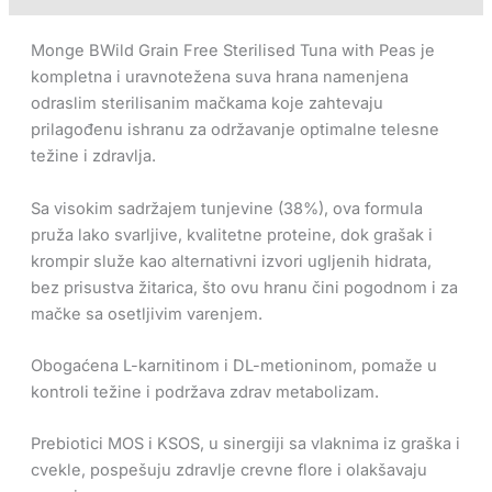
Monge BWild Grain Free Sterilised Tuna with Peas je
kompletna i uravnotežena suva hrana namenjena
odraslim sterilisanim mačkama koje zahtevaju
prilagođenu ishranu za održavanje optimalne telesne
težine i zdravlja.
Sa visokim sadržajem tunjevine (38%), ova formula
pruža lako svarljive, kvalitetne proteine, dok grašak i
krompir služe kao alternativni izvori ugljenih hidrata,
bez prisustva žitarica, što ovu hranu čini pogodnom i za
mačke sa osetljivim varenjem.
Obogaćena L-karnitinom i DL-metioninom, pomaže u
kontroli težine i podržava zdrav metabolizam.
Prebiotici MOS i KSOS, u sinergiji sa vlaknima iz graška i
cvekle, pospešuju zdravlje crevne flore i olakšavaju