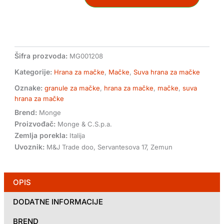
za
sterilisane
mačke
tuna,
grašak
1,5kg
Šifra prozvoda:
MG001208
količina
Kategorije:
Hrana za mačke
,
Mačke
,
Suva hrana za mačke
Oznake:
granule za mačke
,
hrana za mačke
,
mačke
,
suva
hrana za mačke
Brend:
Monge
Proizvođač:
Monge & C.S.p.a.
Zemlja porekla:
Italija
Uvoznik:
M&J Trade doo, Servantesova 17, Zemun
OPIS
DODATNE INFORMACIJE
BREND