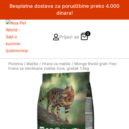
Pređi
Besplatna dostava za porudžbine preko 4.000
na
dinara!
sadržaj
0
Prijavi se
Početna
/
Mačke
/
Hrana za mačke
/ Monge Bwild grain free
hrana za sterilisane mačke tuna, grašak 1,5kg