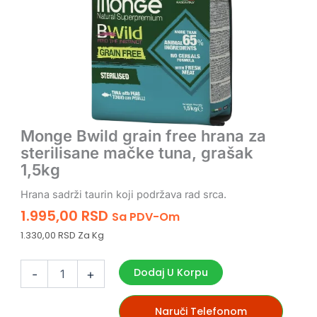
Monge Bwild grain free hrana za
sterilisane mačke tuna, grašak
1,5kg
Hrana sadrži taurin koji podržava rad srca.
1.995,00
RSD
Sa PDV-Om
1.330,00 RSD Za Kg
Monge
Bwild
Dodaj U Korpu
-
+
grain
free
hrana
Naruči Telefonom