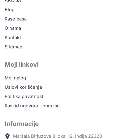
AKCIJA
k
a
1
m
m
Blog
.
a
Rase pasa
0
v
4
O nama
i
1
š
Kontakt
,
e
Sitemap
v
0
a
0
Moji linkovi
r
i
R
Moj nalog
j
S
Uslovi korišćenja
a
D
n
Politika privatnosti
d
t
Raskid ugovora – obrazac
o
i
3
.
Informacije
.
O
8
p
Maršala Birjuzova 8 lokal 12, Inđija 22320