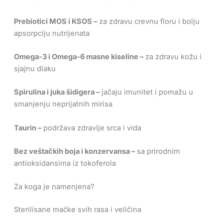
Prebiotici MOS i KSOS –
za zdravu crevnu floru i bolju
apsorpciju nutrijenata
Omega-3 i Omega-6 masne kiseline –
za zdravu kožu i
sjajnu dlaku
Spirulina i juka šidigera –
jačaju imunitet i pomažu u
smanjenju neprijatnih mirisa
Taurin –
podržava zdravlje srca i vida
Bez veštačkih boja i konzervansa –
sa prirodnim
antioksidansima iz tokoferola
Za koga je namenjena?
Sterilisane mačke svih rasa i veličina