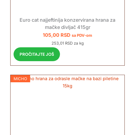
Euro cat najjeftinija konzervirana hrana za
mačke divljač 415gr
105,00
RSD
sa PDV-om
253,01 RSD za kg
PROČITAJTE JOŠ
MICHO