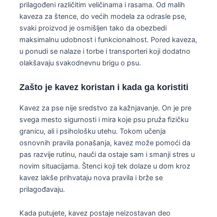
prilagođeni različitim veličinama i rasama. Od malih
kaveza za štence, do većih modela za odrasle pse,
svaki proizvod je osmišljen tako da obezbedi
maksimalnu udobnost i funkcionalnost. Pored kaveza,
u ponudi se nalaze i torbe i transporteri koji dodatno
olakšavaju svakodnevnu brigu o psu.
Zašto je kavez koristan i kada ga koristiti
Kavez za pse nije sredstvo za kažnjavanje. On je pre
svega mesto sigurnosti i mira koje psu pruža fizičku
granicu, ali i psihološku utehu. Tokom učenja
osnovnih pravila ponašanja, kavez može pomoći da
pas razvije rutinu, nauči da ostaje sam i smanji stres u
novim situacijama. Štenci koji tek dolaze u dom kroz
kavez lakše prihvataju nova pravila i brže se
prilagođavaju.
Kada putujete, kavez postaje neizostavan deo