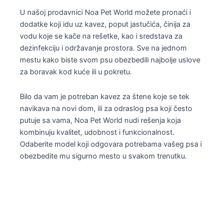
U našoj prodavnici Noa Pet World možete pronaći i
dodatke koji idu uz kavez, poput jastučića, činija za
vodu koje se kače na rešetke, kao i sredstava za
dezinfekciju i održavanje prostora. Sve na jednom
mestu kako biste svom psu obezbedili najbolje uslove
za boravak kod kuće ili u pokretu.
Bilo da vam je potreban kavez za štene koje se tek
navikava na novi dom, ili za odraslog psa koji često
putuje sa vama, Noa Pet World nudi rešenja koja
kombinuju kvalitet, udobnost i funkcionalnost.
Odaberite model koji odgovara potrebama vašeg psa i
obezbedite mu sigurno mesto u svakom trenutku.