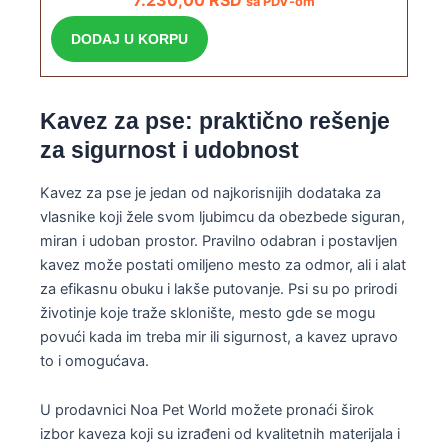
7.230,00
RSD
sa PDV-om
DODAJ U KORPU
Kavez za pse: praktično rešenje
za sigurnost i udobnost
Kavez za pse je jedan od najkorisnijih dodataka za
vlasnike koji žele svom ljubimcu da obezbede siguran,
miran i udoban prostor. Pravilno odabran i postavljen
kavez može postati omiljeno mesto za odmor, ali i alat
za efikasnu obuku i lakše putovanje. Psi su po prirodi
životinje koje traže sklonište, mesto gde se mogu
povući kada im treba mir ili sigurnost, a kavez upravo
to i omogućava.
U prodavnici Noa Pet World možete pronaći širok
izbor kaveza koji su izrađeni od kvalitetnih materijala i