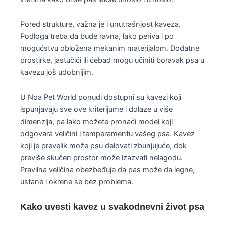
Pored strukture, važna je i unutrašnjost kaveza.
Podloga treba da bude ravna, lako periva i po
mogućstvu obložena mekanim materijalom. Dodatne
prostirke, jastučići ili ćebad mogu učiniti boravak psa u
kavezu još udobnijim.
U Noa Pet World ponudi dostupni su kavezi koji
ispunjavaju sve ove kriterijume i dolaze u više
dimenzija, pa lako možete pronaći model koji
odgovara veličini i temperamentu vašeg psa. Kavez
koji je prevelik može psu delovati zbunjujuće, dok
previše skučen prostor može izazvati nelagodu.
Pravilna veličina obezbeđuje da pas može da legne,
ustane i okrene se bez problema.
Kako uvesti kavez u svakodnevni život psa