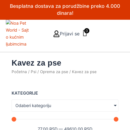
Pređi
Besplatna dostava za porudžbine preko 4.000
na
dinara!
sadržaj
0
Prijavi se
Kavez za pse
Početna
/
Psi
/
Oprema za pse
/ Kavez za pse
KATEGORIJE
Odaberi kategoriju
77.00
RSD
—
49610.00
RSD