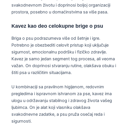
svakodnevnom životu i doprinosi boljoj organizaciji
prostora, posebno u domaćinstvima sa više pasa.
Kavez kao deo celokupne brige o psu
Briga o psu podrazumeva više od šetnje i igre.
Potrebno je obezbediti celovit pristup koji uključuje
sigurnost, emocionalnu podršku i fizičko zdravlje.
Kavez je samo jedan segment tog procesa, ali veoma
važan. On doprinosi stvaranju rutine, olakšava obuku i
štiti psa u različitim situacijama.
U kombinaciji sa pravilnom higijenom, redovnim
pregledima i ispravnom ishranom za pse, kavez ima
ulogu u održavanju stabilnog i zdravog života vašeg
ljubimca. On je alat koji vlasniku olakšava
svakodnevne zadatke, a psu pruža osećaj reda i
sigurnosti.