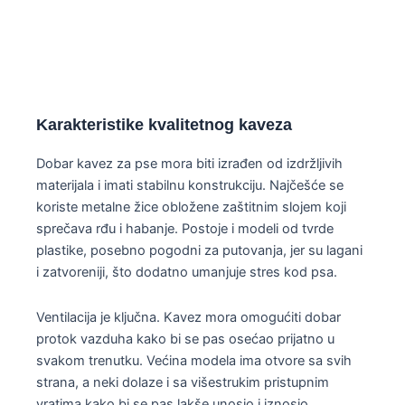
Karakteristike kvalitetnog kaveza
Dobar kavez za pse mora biti izrađen od izdržljivih
materijala i imati stabilnu konstrukciju. Najčešće se
koriste metalne žice obložene zaštitnim slojem koji
sprečava rđu i habanje. Postoje i modeli od tvrde
plastike, posebno pogodni za putovanja, jer su lagani
i zatvoreniji, što dodatno umanjuje stres kod psa.
Ventilacija je ključna. Kavez mora omogućiti dobar
protok vazduha kako bi se pas osećao prijatno u
svakom trenutku. Većina modela ima otvore sa svih
strana, a neki dolaze i sa višestrukim pristupnim
vratima kako bi se pas lakše unosio i iznosio.