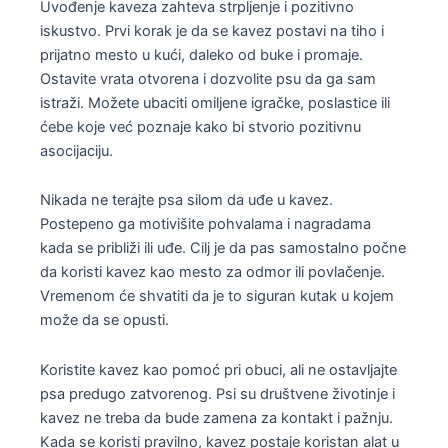
Uvođenje kaveza zahteva strpljenje i pozitivno
iskustvo. Prvi korak je da se kavez postavi na tiho i
prijatno mesto u kući, daleko od buke i promaje.
Ostavite vrata otvorena i dozvolite psu da ga sam
istraži. Možete ubaciti omiljene igračke, poslastice ili
ćebe koje već poznaje kako bi stvorio pozitivnu
asocijaciju.
Nikada ne terajte psa silom da uđe u kavez.
Postepeno ga motivišite pohvalama i nagradama
kada se približi ili uđe. Cilj je da pas samostalno počne
da koristi kavez kao mesto za odmor ili povlačenje.
Vremenom će shvatiti da je to siguran kutak u kojem
može da se opusti.
Koristite kavez kao pomoć pri obuci, ali ne ostavljajte
psa predugo zatvorenog. Psi su društvene životinje i
kavez ne treba da bude zamena za kontakt i pažnju.
Kada se koristi pravilno, kavez postaje koristan alat u