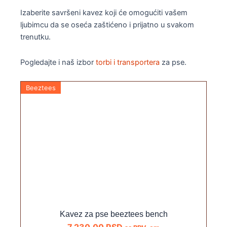
Izaberite savršeni kavez koji će omogućiti vašem
ljubimcu da se oseća zaštićeno i prijatno u svakom
trenutku.
Pogledajte i naš izbor
torbi i transportera
za pse.
Beeztees
Kavez za pse beeztees bench