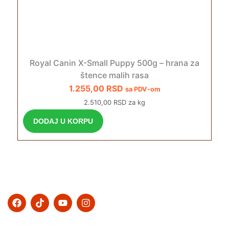
Royal Canin X-Small Puppy 500g – hrana za
štence malih rasa
1.255,00
RSD
sa PDV-om
2.510,00 RSD za kg
DODAJ U KORPU
F
T
Y
I
a
i
o
n
c
k
u
s
e
t
t
t