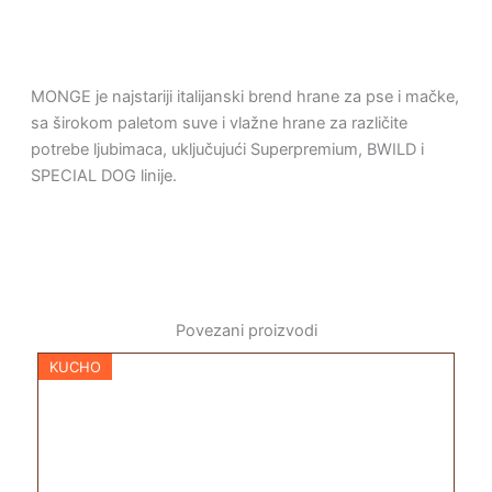
MONGE je najstariji italijanski brend hrane za pse i mačke,
sa širokom paletom suve i vlažne hrane za različite
potrebe ljubimaca, uključujući Superpremium, BWILD i
SPECIAL DOG linije.
Povezani proizvodi
KUCHO