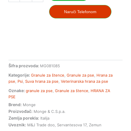
hrana
za
Naruči Telefonom
štence
1.5kg
količina
Šifra prozvoda:
MG081085
Kategorije:
Granule za štence
,
Granule za pse
,
Hrana za
pse
,
Psi
,
Suva hrana za pse
,
Veterinarska hrana za pse
Oznake:
granule za pse
,
Granule za štence
,
HRANA ZA
PSE
Brend:
Monge
Proizvođač:
Monge & C.S.p.a.
Zemlja porekla:
Italija
Uvoznik:
M&J Trade doo, Servantesova 17, Zemun