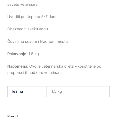
savetu veterinara.
Uvoditi postepeno 5-7 dana.
Obezbediti svežu vodu.
Čuvati na suvom i hladnom mestu.
Pakovanje:
1.5 kg
Napomena:
Ovo je veterinarska dijeta – koristite je po
preporuci ili nadzoru veterinara.
Težina
1,5 kg
Brend