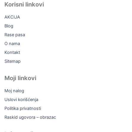
b
o
u
a
Korisni linkovi
o
k
b
g
o
e
r
AKCIJA
k
a
m
Blog
Rase pasa
O nama
Kontakt
Sitemap
Moji linkovi
Moj nalog
Uslovi korišćenja
Politika privatnosti
Raskid ugovora – obrazac