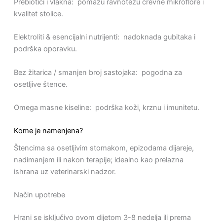
Prebiotici i vlakna: pomažu ravnotežu crevne mikroflore i
kvalitet stolice.
Elektroliti & esencijalni nutrijenti: nadoknada gubitaka i
podrška oporavku.
Bez žitarica / smanjen broj sastojaka: pogodna za
osetljive štence.
Omega masne kiseline: podrška koži, krznu i imunitetu.
Kome je namenjena?
Štencima sa osetljivim stomakom, epizodama dijareje,
nadimanjem ili nakon terapije; idealno kao prelazna
ishrana uz veterinarski nadzor.
Način upotrebe
Hrani se isključivo ovom dijetom 3-8 nedelja ili prema