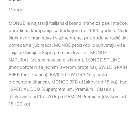
Monge
MONGE je najstariji italijanski brend hrane za pse i mačke,
porodična kompanija sa tradicijom od 1963. godine. Nudi
širok asortiman suve i vlažne hrane, prilagođene različitim
potrebama ljubimaca. MONGE proizvodi obuhvataju više
linija, uključujući Superpremium kvalitet: MONGE
NATURAL (za sve rase sa piletinom), MONGE SP LINE
(monoprotein sa jednim izvorom proteina), BWILD GRAIN
FREE (bez žitarica), BWILD LOW GRAIN (s malim
procentom žitarica), MONGE BFB (džakovi od 15 kg), kao
i SPECIAL DOG (Superpremium, Premium i Classic u
džakovima od 15 i 20 kg) i GEMON Premium (džakovi od
15 i 20 kg).