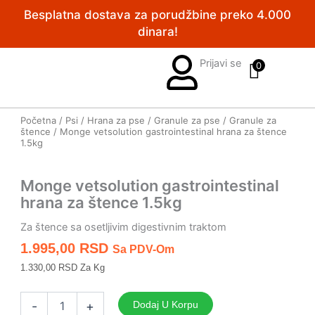
Pređi
Besplatna dostava za porudžbine preko 4.000
na
dinara!
sadržaj
Prijavi se
0
Početna
/
Psi
/
Hrana za pse
/
Granule za pse
/
Granule za
štence
/ Monge vetsolution gastrointestinal hrana za štence
1.5kg
Monge vetsolution gastrointestinal
hrana za štence 1.5kg
Za štence sa osetljivim digestivnim traktom
1.995,00
RSD
Sa PDV-Om
1.330,00 RSD Za Kg
Monge
vetsolution
-
+
Dodaj U Korpu
gastrointestinal