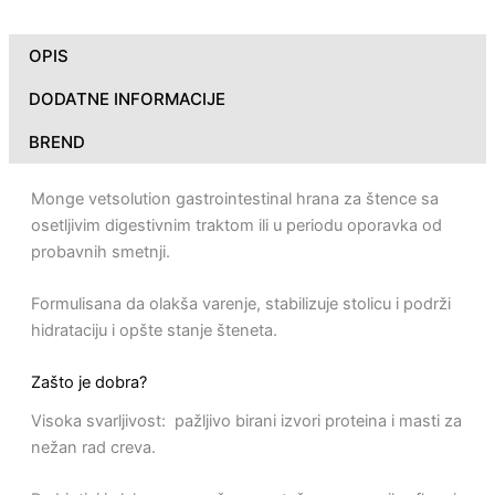
OPIS
DODATNE INFORMACIJE
BREND
Monge vetsolution gastrointestinal hrana za štence sa
osetljivim digestivnim traktom ili u periodu oporavka od
probavnih smetnji.
Formulisana da olakša varenje, stabilizuje stolicu i podrži
hidrataciju i opšte stanje šteneta.
Zašto je dobra?
Visoka svarljivost: pažljivo birani izvori proteina i masti za
nežan rad creva.