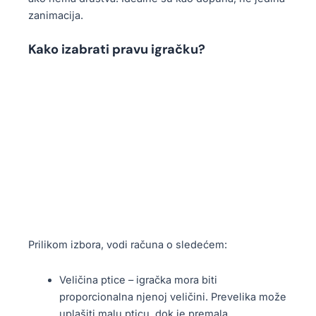
zanimacija.
Kako izabrati pravu igračku?
Prilikom izbora, vodi računa o sledećem:
Veličina ptice – igračka mora biti
proporcionalna njenoj veličini. Prevelika može
uplašiti malu pticu, dok je premala