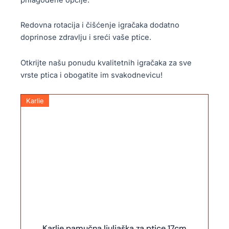
Redovna rotacija i čišćenje igračaka dodatno
doprinose zdravlju i sreći vaše ptice.
Otkrijte našu ponudu kvalitetnih igračaka za sve
vrste ptica i obogatite im svakodnevicu!
Karlie
Karlie pamučna ljuljaška za ptice 17cm