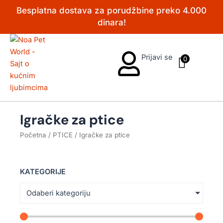
Pređi
Besplatna dostava za porudžbine preko 4.000
na
dinara!
sadržaj
Prijavi se
0
Igračke za ptice
Početna
/
PTICE
/ Igračke za ptice
KATEGORIJE
Odaberi kategoriju