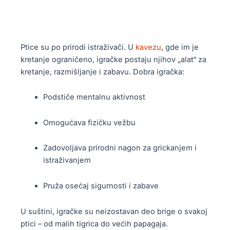
Ptice su po prirodi istraživači. U
kavezu
, gde im je
kretanje ograničeno, igračke postaju njihov „alat“ za
kretanje, razmišljanje i zabavu. Dobra igračka:
Podstiče mentalnu aktivnost
Omogućava fizičku vežbu
Zadovoljava prirodni nagon za grickanjem i
istraživanjem
Pruža osećaj sigurnosti i zabave
U suštini, igračke su neizostavan deo brige o svakoj
ptici – od malih tigrica do većih papagaja.