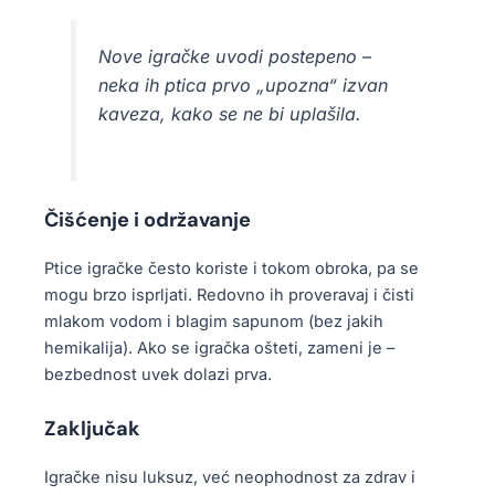
Nove igračke uvodi postepeno –
neka ih ptica prvo „upozna“ izvan
kaveza, kako se ne bi uplašila.
Čišćenje i održavanje
Ptice igračke često koriste i tokom obroka, pa se
mogu brzo isprljati. Redovno ih proveravaj i čisti
mlakom vodom i blagim sapunom (bez jakih
hemikalija). Ako se igračka ošteti, zameni je –
bezbednost uvek dolazi prva.
Zaključak
Igračke nisu luksuz, već neophodnost za zdrav i