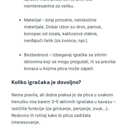
neinteresantna za veliku.
Materijal – biraj prirodne, netoksične
materijale. Dobar izbor su drvo, pamuk,
konopac od sisala, kaktusova vlakna,
nerđajući čelik (za zvonce, npr.).
Bezbednost – izbegavaj igračke sa sitnim
delovima koji se mogu progutati, ili sa previše
konaca u kojima ptica može zapeti.
Koliko igračaka je dovoljno?
Nema pravila, ali dobra praksa je da ptica u svakom
trenutku ima barem 3–5 aktivnih igračaka u kavezu –
različite funkcije (za grickanje, penjanje, zvuk…).
Redovno ih rotiraj kako bi ptica zadržala
interesovanje.