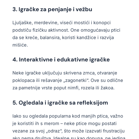
3. Igračke za penjanje i vežbu
Ljuljaške, merdevine, viseći mostići i konopci
podstiču fizičku aktivnost. One omogućavaju ptici
da se kreće, balansira, koristi kandžice i razvija
mišiće.
4. Interaktivne i edukativne igračke
Neke igračke uključuju skrivena zrnca, otvaranje
poklopaca ili rešavanje „zagonetki“. Ove su odlične
za pametnije vrste poput nimfi, rozela ili žakoa.
5. Ogledala i igračke sa refleksijom
Iako su ogledala popularna kod manjih ptica, važno
je koristiti ih s merom – neke ptice mogu postati
vezane za svoj „odraz“, što može izazvati frustraciju
ako nema društva. Idealne su kao dopuna, ne jedina