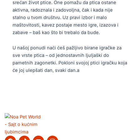
srećan život ptice. One pomažu da ptica ostane
aktivna, radoznala i zadovoljna, čak i kada nije
stalno u tvom društvu. Uz pravi izbor i malo
maštovitosti, kavez postaje mesto igre, izazova i
zabave – baš kao što bi trebalo da bude.
U našoj ponudi naći ćeš pažljivo birane igračke za
sve vrste ptica – od jednostavnih ljuljaški do
pametnih zagonetki. Pokloni svojoj ptici igračku koja
će joj ulepšati dan, svaki dan.a
F
T
Y
I