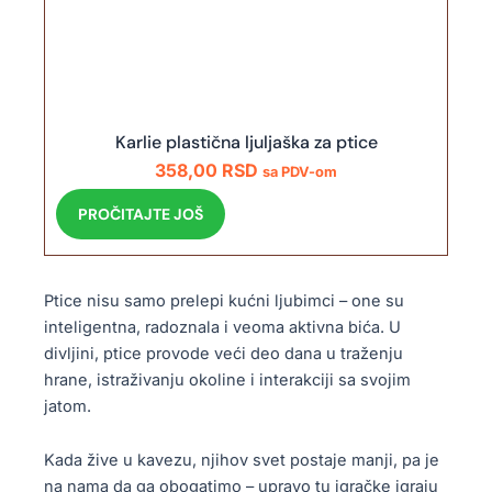
Karlie plastična ljuljaška za ptice
358,00
RSD
sa PDV-om
PROČITAJTE JOŠ
Ptice nisu samo prelepi kućni ljubimci – one su
inteligentna, radoznala i veoma aktivna bića. U
divljini, ptice provode veći deo dana u traženju
hrane, istraživanju okoline i interakciji sa svojim
jatom.
Kada žive u kavezu, njihov svet postaje manji, pa je
na nama da ga obogatimo – upravo tu igračke igraju