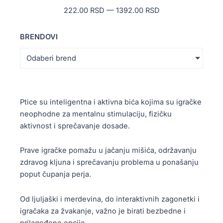
222.00
RSD
—
1392.00
RSD
BRENDOVI
Odaberi brend
Ptice su inteligentna i aktivna bića kojima su igračke
neophodne za mentalnu stimulaciju, fizičku
aktivnost i sprečavanje dosade.
Prave igračke pomažu u jačanju mišića, održavanju
zdravog kljuna i sprečavanju problema u ponašanju
poput čupanja perja.
Od ljuljaški i merdevina, do interaktivnih zagonetki i
igračaka za žvakanje, važno je birati bezbedne i
prilagođene opcije.