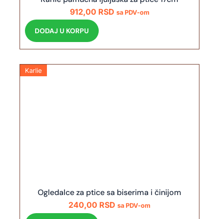
912,00
RSD
sa PDV-om
DODAJ U KORPU
Karlie
Ogledalce za ptice sa biserima i činijom
240,00
RSD
sa PDV-om