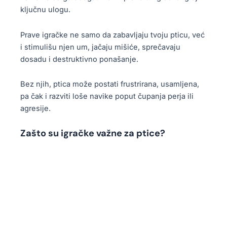
ključnu ulogu.
Prave igračke ne samo da zabavljaju tvoju pticu, već
i stimulišu njen um, jačaju mišiće, sprečavaju
dosadu i destruktivno ponašanje.
Bez njih, ptica može postati frustrirana, usamljena,
pa čak i razviti loše navike poput čupanja perja ili
agresije.
Zašto su igračke važne za ptice?