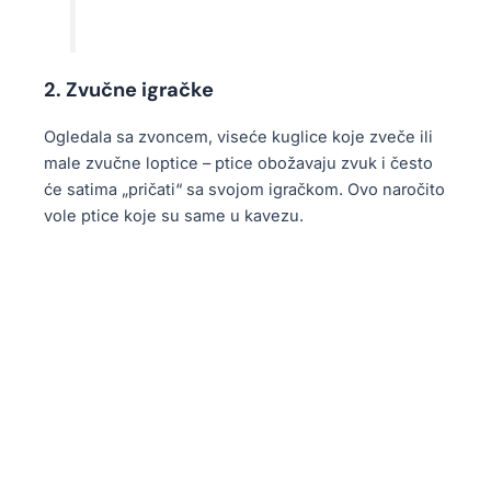
2. Zvučne igračke
Ogledala sa zvoncem, viseće kuglice koje zveče ili
male zvučne loptice – ptice obožavaju zvuk i često
će satima „pričati“ sa svojom igračkom. Ovo naročito
vole ptice koje su same u kavezu.