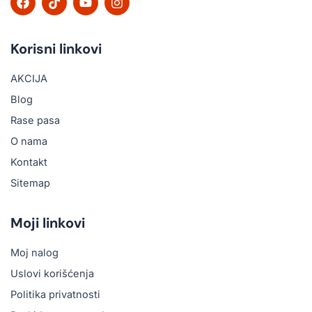
a
i
o
n
c
k
u
s
e
t
t
t
b
o
u
a
Korisni linkovi
o
k
b
g
o
e
r
AKCIJA
k
a
m
Blog
Rase pasa
O nama
Kontakt
Sitemap
Moji linkovi
Moj nalog
Uslovi korišćenja
Politika privatnosti