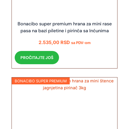
Bonacibo super premium hrana za mini rase
pasa na bazi piletine i pirinča sa Inćunima
2.535,00
RSD
sa PDV-om
PROČITAJTE JOŠ
BONACIBO SUPER PREMIUM