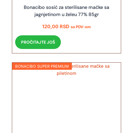
Bonacibo sosić za sterilisane mačke sa
jagnjetinom u želeu 77% 85gr
120,00
RSD
sa PDV-om
PROČITAJTE JOŠ
BONACIBO SUPER PREMIUM