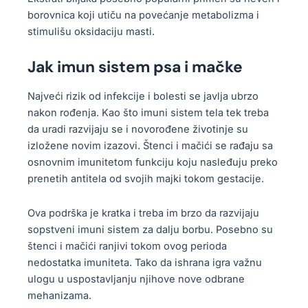
borovnica koji utiču na povećanje metabolizma i
stimulišu oksidaciju masti.
Jak imun sistem psa i mačke
Najveći rizik od infekcije i bolesti se javlja ubrzo
nakon rođenja. Kao što imuni sistem tela tek treba
da uradi razvijaju se i novorođene životinje su
izložene novim izazovi. Štenci i mačići se rađaju sa
osnovnim imunitetom funkciju koju nasleđuju preko
prenetih antitela od svojih majki tokom gestacije.
Ova podrška je kratka i treba im brzo da razvijaju
sopstveni imuni sistem za dalju borbu. Posebno su
štenci i mačići ranjivi tokom ovog perioda
nedostatka imuniteta. Tako da ishrana igra važnu
ulogu u uspostavljanju njihove nove odbrane
mehanizama.