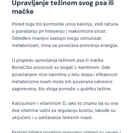
Upravljanje težinom svog psa ili
mačke
Pored toga što kontroliše unos kalorija, vodi računa
o ponašanju pri hranjenju i maksimizira sitost.
Određeni hranljivi sastojci mogu stimulisati
metabolizam, čime se povećava potrošnja energije.
U pogledu upravljanja težinom psa ili mačke
BonaCibo proizvodi su bogati L-kanitinom. Gde
povećanjem nivo karnitina u telu stopa i efikasnost
metabolizma masti može biti povećana odnosno
sagorevana, što stoga pomaže u gubitku težine.
Kalcijumom i vitaminom D, iako to znamo da su ova
dva vitamina važni za regulaciju kostiju, takođe su
uključeni i u održavanje telesnih masti.
Ekstrati biljaka posebno popularni primeri su neven i