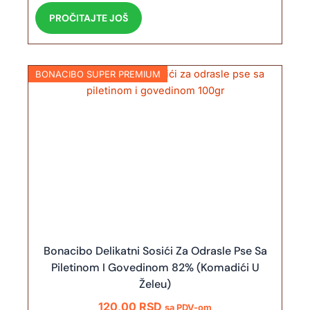
PROČITAJTE JOŠ
BONACIBO SUPER PREMIUM
Bonacibo Delikatni Sosići Za Odrasle Pse Sa
Piletinom I Govedinom 82% (Komadići U
Želeu)
120,00
RSD
sa PDV-om