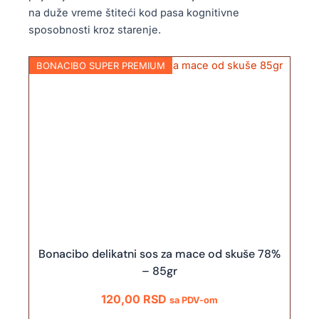
na duže vreme štiteći kod pasa kognitivne
sposobnosti kroz starenje.
BONACIBO SUPER PREMIUM
Bonacibo delikatni sos za mace od skuše 78%
– 85gr
120,00
RSD
sa PDV-om