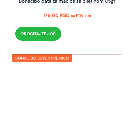
Bonacibo pate za mačiće sa piletinom 85gr
179,00
RSD
sa PDV-om
PROČITAJTE JOŠ
BONACIBO SUPER PREMIUM