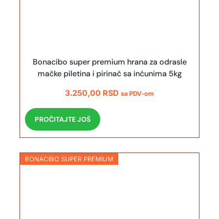
Bonacibo super premium hrana za odrasle
mačke piletina i pirinač sa inćunima 5kg
3.250,00
RSD
sa PDV-om
PROČITAJTE JOŠ
BONACIBO SUPER PREMIUM