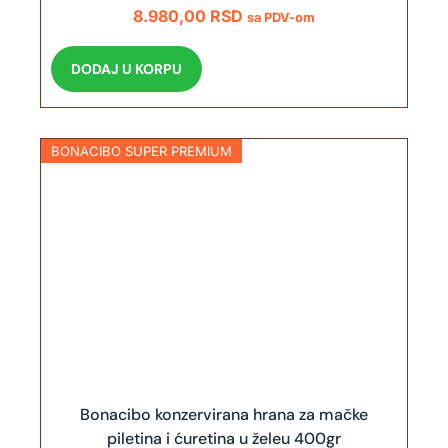
8.980,00
RSD
a
0
sa PDV-om
:
,
8
0
DODAJ U KORPU
.
0
3
0
R
BONACIBO SUPER PREMIUM
0
S
,
D
0
.
0
R
S
D
.
Bonacibo konzervirana hrana za mačke
piletina i ćuretina u želeu 400gr