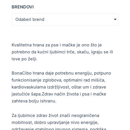
BRENDOVI
Odaberi brend
Kvalitetna hrana za pse i mačke je ono što je
potrebno da kućni ljubimci trče, skaču, igraju se ili
love po želji.
BonaCibo hrana daje potrebnu energiju, potpuno
funkcionisanje zglobova, optimalni rad mišića,
kardiovaskularna izdržljivost, oštar um i zdrave
jastučiće šapa.Zdrav način života i psa i mačke
zahteva bolju ishranu.
Za ljubimce zdrav život znači neograničena
mobilnost, dobro upravljanje nivo energije,
održavanje stabilnog imunog sistema, podrška