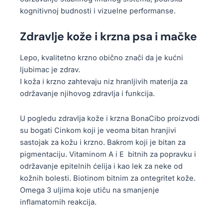
kognitivnoj budnosti i vizuelne performanse.
Zdravlje kože i krzna psa i mačke
Lepo, kvalitetno krzno obično znači da je kućni
ljubimac je zdrav.
I koža i krzno zahtevaju niz hranljivih materija za
održavanje njihovog zdravlja i funkcija.
U pogledu zdravlja kože i krzna BonaCibo proizvodi
su bogati Cinkom koji je veoma bitan hranjivi
sastojak za kožu i krzno. Bakrom koji je bitan za
pigmentaciju. Vitaminom A i E bitnih za popravku i
održavanje epitelnih ćelija i kao lek za neke od
kožnih bolesti. Biotinom bitnim za ontegritet kože.
Omega 3 uljima koje utiču na smanjenje
inflamatornih reakcija.