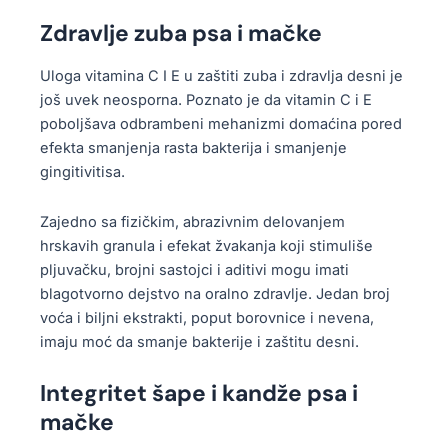
Zdravlje zuba psa i mačke
Uloga vitamina C I E u zaštiti zuba i zdravlja desni je
još uvek neosporna. Poznato je da vitamin C i E
poboljšava odbrambeni mehanizmi domaćina pored
efekta smanjenja rasta bakterija i smanjenje
gingitivitisa.
Zajedno sa fizičkim, abrazivnim delovanjem
hrskavih granula i efekat žvakanja koji stimuliše
pljuvačku, brojni sastojci i aditivi mogu imati
blagotvorno dejstvo na oralno zdravlje. Jedan broj
voća i biljni ekstrakti, poput borovnice i nevena,
imaju moć da smanje bakterije i zaštitu desni.
Integritet šape i kandže psa i
mačke