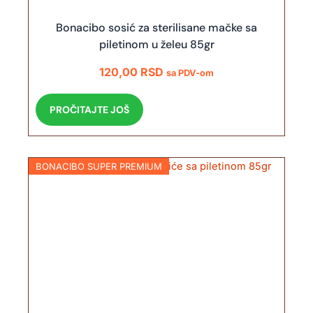
Bonacibo sosić za sterilisane mačke sa
piletinom u želeu 85gr
120,00
RSD
sa PDV-om
PROČITAJTE JOŠ
BONACIBO SUPER PREMIUM