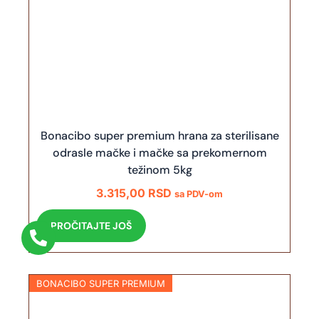
Bonacibo super premium hrana za sterilisane
odrasle mačke i mačke sa prekomernom
težinom 5kg
3.315,00
RSD
sa PDV-om
PROČITAJTE JOŠ
BONACIBO SUPER PREMIUM