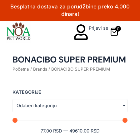
Pređi
Besplatna dostava za porudžbine preko 4.000
na
dinara!
sadržaj
Prijavi se
0
BONACIBO SUPER PREMIUM
Početna
/ Brands / BONACIBO SUPER PREMIUM
KATEGORIJE
Odaberi kategoriju
77.00
RSD
—
49610.00
RSD