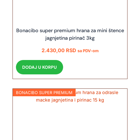
Bonacibo super premium hrana za mini štence
jagnjetina pirinač 3kg
2.430,00
RSD
sa PDV-om
DODAJ U KORPU
BONACIBO SUPER PREMIUM