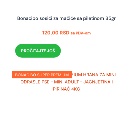
Bonacibo sosići za mačiće sa piletinom 85gr
120,00
RSD
sa PDV-om
PROČITAJTE JOŠ
BONACIBO SUPER PREMIUM