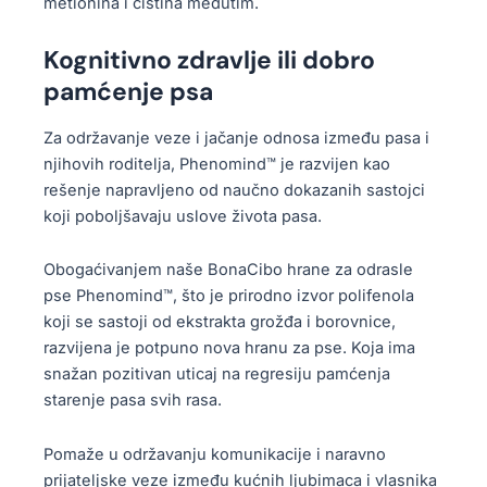
metionina i cistina međutim.
Kognitivno zdravlje ili dobro
pamćenje psa
Za održavanje veze i jačanje odnosa između pasa i
njihovih roditelja, Phenomind™ je razvijen kao
rešenje napravljeno od naučno dokazanih sastojci
koji poboljšavaju uslove života pasa.
Obogaćivanjem naše BonaCibo hrane za odrasle
pse Phenomind™, što je prirodno izvor polifenola
koji se sastoji od ekstrakta grožđa i borovnice,
razvijena je potpuno nova hranu za pse. Koja ima
snažan pozitivan uticaj na regresiju pamćenja
starenje pasa svih rasa.
Pomaže u održavanju komunikacije i naravno
prijateljske veze između kućnih ljubimaca i vlasnika