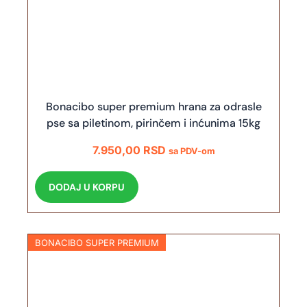
Bonacibo super premium hrana za odrasle
pse sa piletinom, pirinčem i inćunima 15kg
7.950,00
RSD
sa PDV-om
DODAJ U KORPU
BONACIBO SUPER PREMIUM