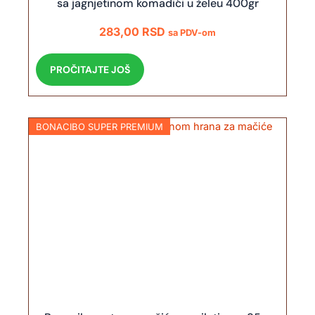
sa jagnjetinom komadići u želeu 400gr
283,00
RSD
sa PDV-om
PROČITAJTE JOŠ
BONACIBO SUPER PREMIUM