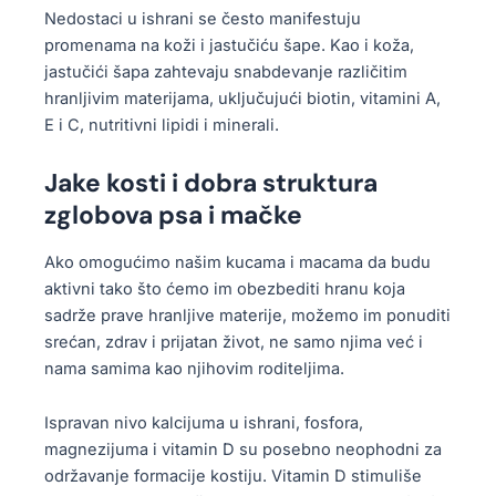
Nedostaci u ishrani se često manifestuju
promenama na koži i jastučiću šape. Kao i koža,
jastučići šapa zahtevaju snabdevanje različitim
hranljivim materijama, uključujući biotin, vitamini A,
E i C, nutritivni lipidi i minerali.
Jake kosti i dobra struktura
zglobova psa i mačke
Ako omogućimo našim kucama i macama da budu
aktivni tako što ćemo im obezbediti hranu koja
sadrže prave hranljive materije, možemo im ponuditi
srećan, zdrav i prijatan život, ne samo njima već i
nama samima kao njihovim roditeljima.
Ispravan nivo kalcijuma u ​​ishrani, fosfora,
magnezijuma i vitamin D su posebno neophodni za
održavanje formacije kostiju. Vitamin D stimuliše