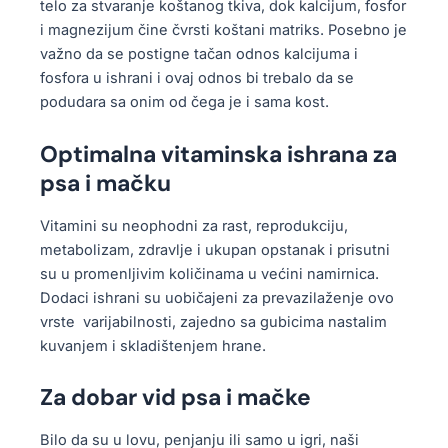
telo za stvaranje koštanog tkiva, dok kalcijum, fosfor
i magnezijum čine čvrsti koštani matriks. Posebno je
važno da se postigne tačan odnos kalcijuma i
fosfora u ishrani i ovaj odnos bi trebalo da se
podudara sa onim od čega je i sama kost.
Optimalna vitaminska ishrana za
psa i mačku
Vitamini su neophodni za rast, reprodukciju,
metabolizam, zdravlje i ukupan opstanak i prisutni
su u promenljivim količinama u većini namirnica.
Dodaci ishrani su uobičajeni za prevazilaženje ovo
vrste varijabilnosti, zajedno sa gubicima nastalim
kuvanjem i skladištenjem hrane.
Za dobar vid psa i mačke
Bilo da su u lovu, penjanju ili samo u igri, naši