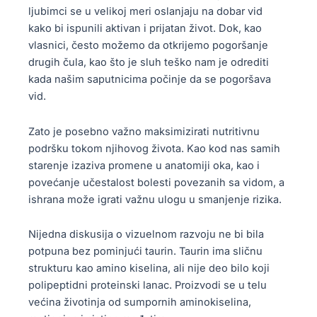
ljubimci se u velikoj meri oslanjaju na dobar vid
kako bi ispunili aktivan i prijatan život. Dok, kao
vlasnici, često možemo da otkrijemo pogoršanje
drugih čula, kao što je sluh teško nam je odrediti
kada našim saputnicima počinje da se pogoršava
vid.
Zato je posebno važno maksimizirati nutritivnu
podršku tokom njihovog života. Kao kod nas samih
starenje izaziva promene u anatomiji oka, kao i
povećanje učestalost bolesti povezanih sa vidom, a
ishrana može igrati važnu ulogu u smanjenje rizika.
Nijedna diskusija o vizuelnom razvoju ne bi bila
potpuna bez pominjući taurin. Taurin ima sličnu
strukturu kao amino kiselina, ali nije deo bilo koji
polipeptidni proteinski lanac. Proizvodi se u telu
većina životinja od sumpornih aminokiselina,