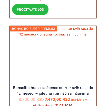
PROČITAJTE JOŠ
BONACIBO SUPER PREMIUM
Bonacibo hrana za štence starter svih rasa do
12 meseci – piletina i pirinač sa inćunima
O
T
8.300,00
RSD
7.470,00
RSD
sa PDV-om
r
r
Akcija traje do:
31.08.2026.