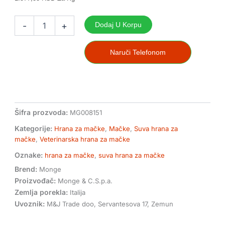
Monge
vetsolution
-
+
Dodaj U Korpu
gastrointestinal
hrana
za
Naruči Telefonom
odrasle
mačke
1.5kg
količina
Šifra prozvoda:
MG008151
Kategorije:
Hrana za mačke
,
Mačke
,
Suva hrana za
mačke
,
Veterinarska hrana za mačke
Oznake:
hrana za mačke
,
suva hrana za mačke
Brend:
Monge
Proizvođač:
Monge & C.S.p.a.
Zemlja porekla:
Italija
Uvoznik:
M&J Trade doo, Servantesova 17, Zemun