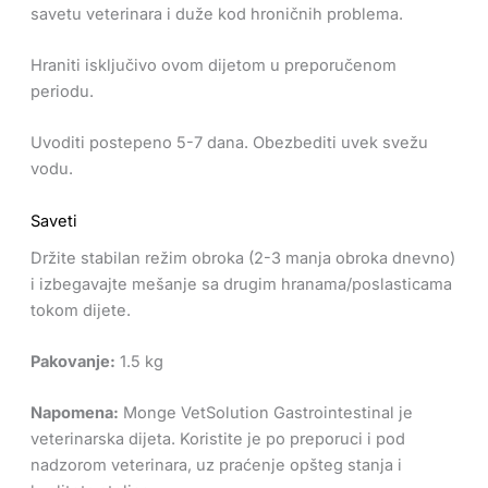
savetu veterinara i duže kod hroničnih problema.
Hraniti isključivo ovom dijetom u preporučenom
periodu.
Uvoditi postepeno 5-7 dana. Obezbediti uvek svežu
vodu.
Saveti
Držite stabilan režim obroka (2-3 manja obroka dnevno)
i izbegavajte mešanje sa drugim hranama/poslasticama
tokom dijete.
Pakovanje:
1.5 kg
Napomena:
Monge VetSolution Gastrointestinal je
veterinarska dijeta. Koristite je po preporuci i pod
nadzorom veterinara, uz praćenje opšteg stanja i