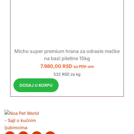
Micho super premium hrana za odrasle mačke
na bazi piletine 15kg
7.980,00
RSD
sa PDV-om
532 RSD za kg
DODAJ U KORPU
F
T
Y
I