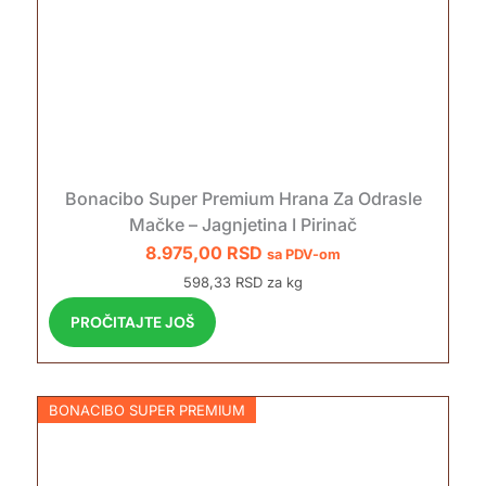
Bonacibo Super Premium Hrana Za Odrasle
Mačke – Jagnjetina I Pirinač
8.975,00
RSD
sa PDV-om
598,33 RSD za kg
PROČITAJTE JOŠ
BONACIBO SUPER PREMIUM