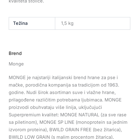
kvaliteta stolice.
Težina
1,5 kg
Brend
Monge
MONGE je najstariji italijanski brend hrane za pse i
mačke, porodična kompanija sa tradicijom od 1963.
godine. Nudi širok asortiman suve i vlažne hrane,
prilagođene različitim potrebama ljubimaca. MONGE
proizvodi obuhvataju više linija, uključujući
Superpremium kvalitet: MONGE NATURAL (za sve rase
sa piletinom), MONGE SP LINE (monoprotein sa jednim
izvorom proteina), BWILD GRAIN FREE (bez žitarica),
BWILD LOW GRAIN (s malim procentom žitarica),