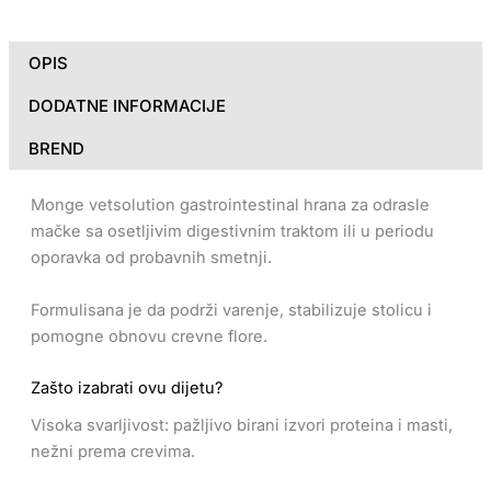
OPIS
DODATNE INFORMACIJE
BREND
Monge vetsolution gastrointestinal hrana za odrasle
mačke sa osetljivim digestivnim traktom ili u periodu
oporavka od probavnih smetnji.
Formulisana je da podrži varenje, stabilizuje stolicu i
pomogne obnovu crevne flore.
Zašto izabrati ovu dijetu?
Visoka svarljivost: pažljivo birani izvori proteina i masti,
nežni prema crevima.