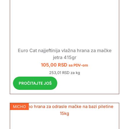
Euro Cat najjeftinija vlažna hrana za mačke
jetra 415gr
105,00
RSD
sa PDV-om
253,01 RSD za kg
PROČITAJTE JOŠ
MICHO