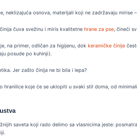
, neklizajuća osnova, materijali koji ne zadržavaju mirise – 
inija čuva svežinu i miris kvalitetne
hrane za pse
, čineći 
 je, na primer, odličan za higijenu, dok
keramičke činije
često
ju posude po kuhinji).
tika. Jer zašto činija ne bi bila i lepa?
hranilice koje će se uklopiti u svaki stil doma, od minimalis
.
kustva
nijih saveta koji rado delimo sa vlasnicima jeste: posmatr
ji.