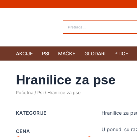
Pređi
na
sadržaj
AKCIJE
PSI
MAČKE
GLODARI
PTICE
Hranilice za pse
Početna
/
Psi
/ Hranilice za pse
KATEGORIJE
Hranilice za ps
U ponudi su raz
CENA