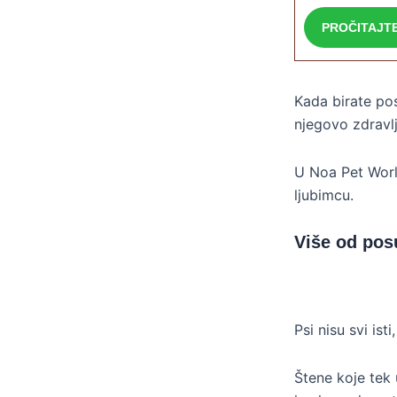
PROČITAJT
Kada birate pos
njegovo zdravlj
U Noa Pet Worl
ljubimcu.
Više od pos
Psi nisu svi is
Štene koje tek 