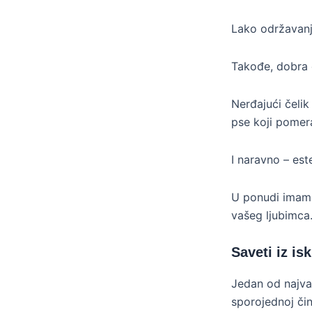
Lako održavanje
Takođe, dobra č
Nerđajući čelik
pse koji pomera
I naravno – este
U ponudi imamo 
vašeg ljubimca
Saveti iz is
Jedan od najvaž
sporojednoj čini