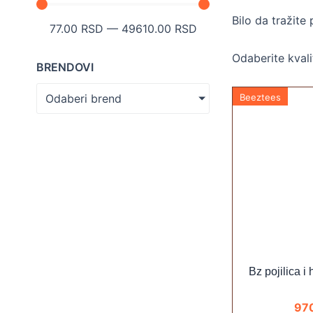
Bilo da tražite
77.00
RSD
—
49610.00
RSD
Odaberite kvali
BRENDOVI
Odaberi brend
Beeztees
Bz pojilica i
97