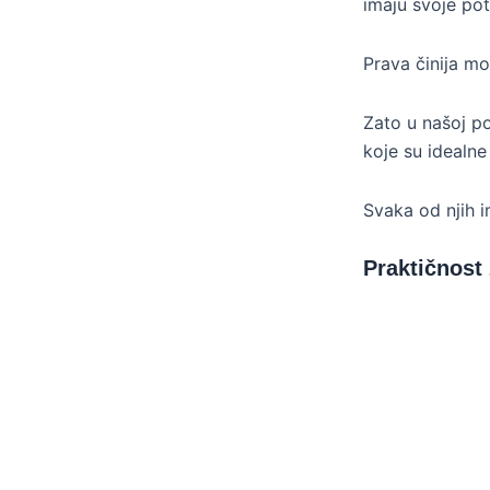
imaju svoje pot
Prava činija mo
Zato u našoj po
koje su idealne
Svaka od njih 
Praktičnost