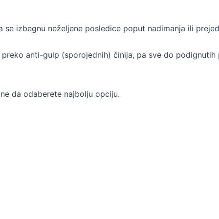
a se izbegnu neželjene posledice poput nadimanja ili prejed
, preko anti-gulp (sporojednih) činija, pa sve do podignuti
ne da odaberete najbolju opciju.