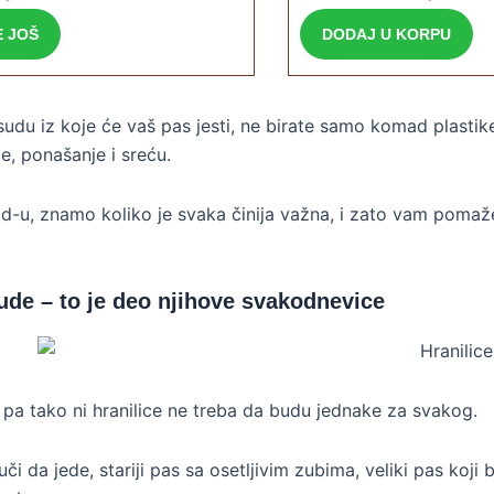
E JOŠ
DODAJ U KORPU
udu iz koje će vaš pas jesti, ne birate samo komad plastike
e, ponašanje i sreću.
d-u, znamo koliko je svaka činija važna, i zato vam poma
ude – to je deo njihove svakodnevice
ti, pa tako ni hranilice ne treba da budu jednake za svakog.
uči da jede, stariji pas sa osetljivim zubima, veliki pas koji