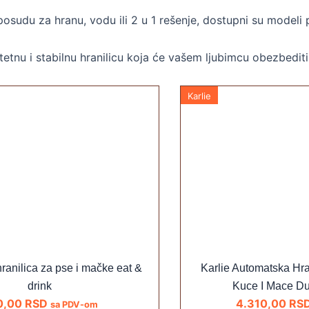
 posudu za hranu, vodu ili 2 u 1 rešenje, dostupni su model
tetnu i stabilnu hranilicu koja će vašem ljubimcu obezbedit
Karlie
 hranilica za pse i mačke eat &
Karlie Automatska Hran
drink
Kuce I Mace D
0,00
RSD
4.310,00
RS
sa PDV-om