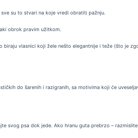
sve su to stvari na koje vredi obratiti pažnju.
svaki obrok pravim užitkom.
 biraju vlasnici koji žele nešto elegantnije i teže (što je z
tičkih do šarenih i razigranih, sa motivima koji će uveseljav
ajte svog psa dok jede. Ako hranu guta prebrzo – razmislite