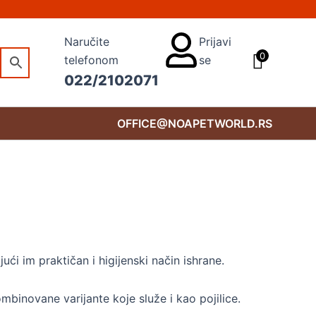
Naručite
Prijavi
0
telefonom
se
022/2102071
OFFICE@NOAPETWORLD.RS
i im praktičan i higijenski način ishrane.
ombinovane varijante koje služe i kao pojilice.