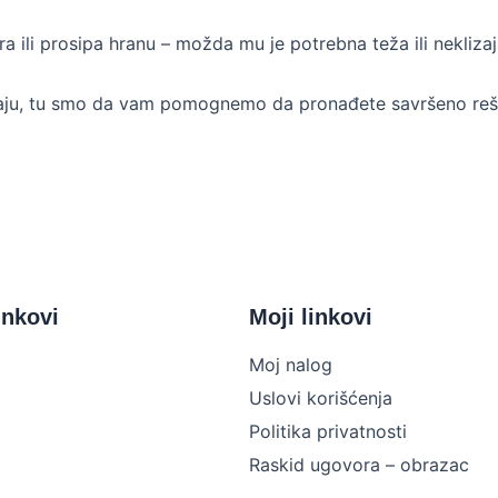
 ili prosipa hranu – možda mu je potrebna teža ili neklizaj
aju, tu smo da vam pomognemo da pronađete savršeno reš
inkovi
Moji linkovi
Moj nalog
Uslovi korišćenja
Politika privatnosti
Raskid ugovora – obrazac