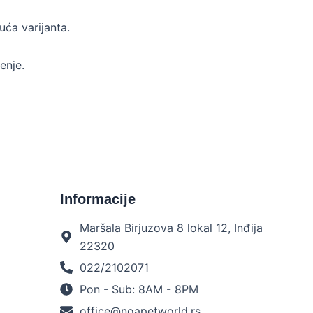
uća varijanta.
enje.
Informacije
Maršala Birjuzova 8 lokal 12, Inđija
22320
022/2102071
Pon - Sub: 8AM - 8PM
office@noapetworld.rs