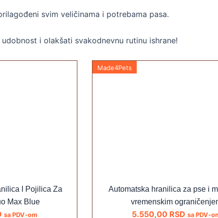
i prilagođeni svim veličinama i potrebama pasa.
i udobnost i olakšati svakodnevnu rutinu ishrane!
Made4Pets
ilica I Pojilica Za
Automatska hranilica za pse i 
uo Max Blue
vremenskim ograničenje
D
5.550,00
RSD
sa PDV-om
sa PDV-o