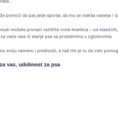
rebe.
že pomoći da pas jede sporije, da mu se olakša varenje i d
nudi možete pronaći različite vrste hranilica – od klasičnih
 za veće rase ili starije pse sa problemima u zglobovima.
ima svoju namenu i prednosti, a naš tim je tu da vam pomog
 za vas, udobnost za psa