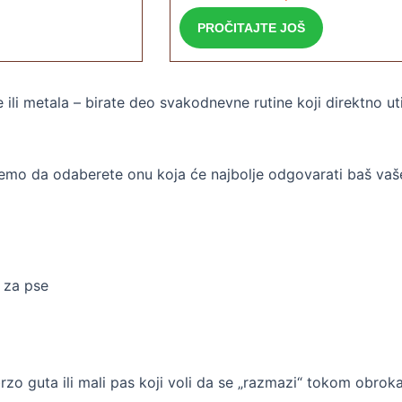
PROČITAJTE JOŠ
 ili metala – birate deo svakodnevne rutine koji direktno ut
žemo da odaberete onu koja će najbolje odgovarati baš va
 brzo guta ili mali pas koji voli da se „razmazi“ tokom obroka