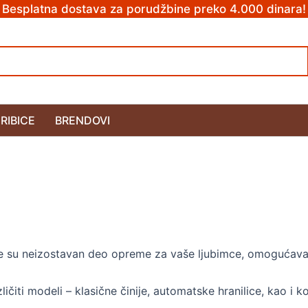
Besplatna dostava za porudžbine preko 4.000 dinara!
RIBICE
BRENDOVI
e su neizostavan deo opreme za vaše ljubimce, omogućavajuć
ličiti modeli – klasične činije, automatske hranilice, kao i k