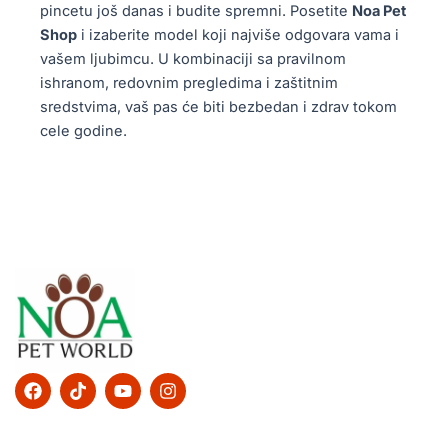
pincetu još danas i budite spremni. Posetite
Noa Pet
Shop
i izaberite model koji najviše odgovara vama i
vašem ljubimcu. U kombinaciji sa pravilnom
ishranom, redovnim pregledima i zaštitnim
sredstvima, vaš pas će biti bezbedan i zdrav tokom
cele godine.
F
T
Y
I
a
i
o
n
c
k
u
s
e
t
t
t