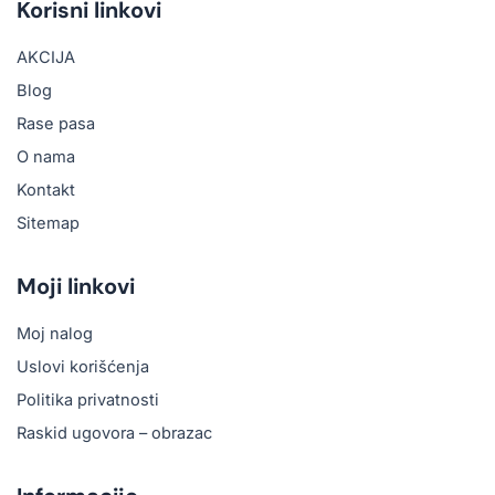
b
o
u
a
Korisni linkovi
o
k
b
g
o
e
r
AKCIJA
k
a
m
Blog
Rase pasa
O nama
Kontakt
Sitemap
Moji linkovi
Moj nalog
Uslovi korišćenja
Politika privatnosti
Raskid ugovora – obrazac