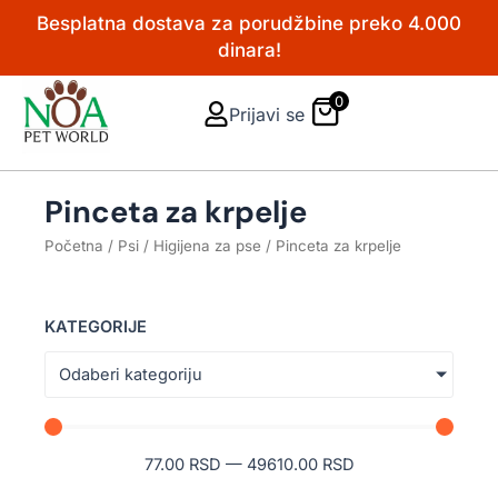
Pređi
Besplatna dostava za porudžbine preko 4.000
na
dinara!
sadržaj
0
Prijavi se
Pinceta za krpelje
Početna
/
Psi
/
Higijena za pse
/ Pinceta za krpelje
KATEGORIJE
Odaberi kategoriju
77.00
RSD
—
49610.00
RSD