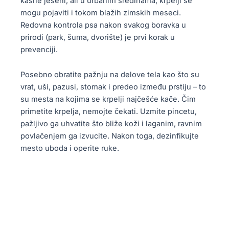
kasne jeseni, ali u urbanim sredinama, krpelji se
mogu pojaviti i tokom blažih zimskih meseci.
Redovna kontrola psa nakon svakog boravka u
prirodi (park, šuma, dvorište) je prvi korak u
prevenciji.
Posebno obratite pažnju na delove tela kao što su
vrat, uši, pazusi, stomak i predeo između prstiju – to
su mesta na kojima se krpelji najčešće kače. Čim
primetite krpelja, nemojte čekati. Uzmite pincetu,
pažljivo ga uhvatite što bliže koži i laganim, ravnim
povlačenjem ga izvucite. Nakon toga, dezinfikujte
mesto uboda i operite ruke.