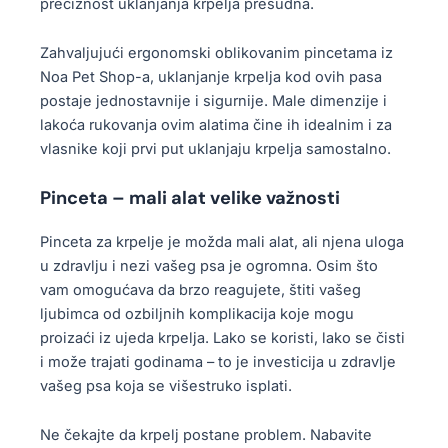
preciznost uklanjanja krpelja presudna.
Zahvaljujući ergonomski oblikovanim pincetama iz
Noa Pet Shop-a, uklanjanje krpelja kod ovih pasa
postaje jednostavnije i sigurnije. Male dimenzije i
lakoća rukovanja ovim alatima čine ih idealnim i za
vlasnike koji prvi put uklanjaju krpelja samostalno.
Pinceta – mali alat velike važnosti
Pinceta za krpelje je možda mali alat, ali njena uloga
u zdravlju i nezi vašeg psa je ogromna. Osim što
vam omogućava da brzo reagujete, štiti vašeg
ljubimca od ozbiljnih komplikacija koje mogu
proizaći iz ujeda krpelja. Lako se koristi, lako se čisti
i može trajati godinama – to je investicija u zdravlje
vašeg psa koja se višestruko isplati.
Ne čekajte da krpelj postane problem. Nabavite