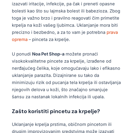
izazvati iritacije, infekcije, pa čak i preneti opasne
bolesti kao što su lajmska bolest ili babezioza. Zbog
toga je važno brzo i pravilno reagovati čim primetite
krpelja na koži vašeg ljubimca. Uklanjanje mora biti
precizno i bezbedno, a za to vam je potrebna
prava
oprema
– pinceta za krpelje.
U ponudi
Noa Pet Shop-a
možete pronaći
visokokvalitetne pincete za krpelje, izrađene od
nerđajućeg čelika, koje omogućavaju lako i efikasno
uklanjanje parazita. Dizajnirane su tako da
minimizuju rizik od pucanja tela krpelja ili ostavljanja
njegovih delova u koži, što značajno smanjuje
šansu za nastanak lokalnih infekcija ili upala.
Zašto koristiti pincetu za krpelje?
Uklanjanje krpelja prstima, običnom pincetom ili
drugim improvizovanim sredstvima može izazvati