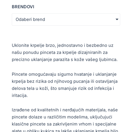
BRENDOVI
Odaberi brend
Uklonite krpelje brzo, jednostavno i bezbedno uz
našu ponudu pinceta za krpelje dizajniranih za
precizno uklanjanje parazita s kože vašeg ljubimca.
Pincete omogućavaju sigurno hvatanje i uklanjanje
krpelja bez rizika od njihovog pucanja ili ostavljanja
delova tela u koži, što smanjuje rizik od infekcija i
iritacija.
Izrađene od kvalitetnih i nerđajućih materijala, naše
pincete dolaze u različitim modelima, uključujući
klasične pincete sa zakrivljenim vrhom i specijalne
alate u obliku kukica za lakše uklanjanje krpelja bilo