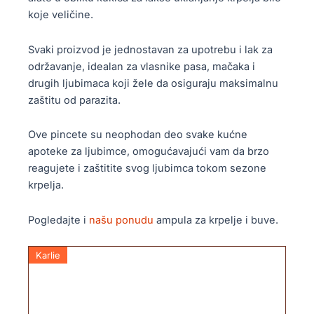
koje veličine.
Svaki proizvod je jednostavan za upotrebu i lak za
održavanje, idealan za vlasnike pasa, mačaka i
drugih ljubimaca koji žele da osiguraju maksimalnu
zaštitu od parazita.
Ove pincete su neophodan deo svake kućne
apoteke za ljubimce, omogućavajući vam da brzo
reagujete i zaštitite svog ljubimca tokom sezone
krpelja.
Pogledajte i
našu ponudu
ampula za krpelje i buve.
Karlie