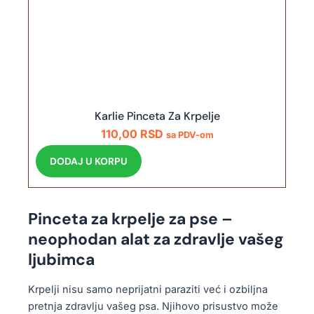
Karlie Pinceta Za Krpelje
110,00
RSD
sa PDV-om
DODAJ U KORPU
Pinceta za krpelje za pse –
neophodan alat za zdravlje vašeg
ljubimca
Krpelji nisu samo neprijatni paraziti već i ozbiljna
pretnja zdravlju vašeg psa. Njihovo prisustvo može