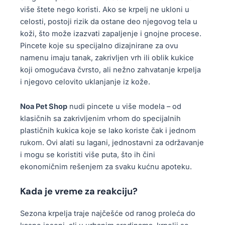
više štete nego koristi. Ako se krpelj ne ukloni u
celosti, postoji rizik da ostane deo njegovog tela u
koži, što može izazvati zapaljenje i gnojne procese.
Pincete koje su specijalno dizajnirane za ovu
namenu imaju tanak, zakrivljen vrh ili oblik kukice
koji omogućava čvrsto, ali nežno zahvatanje krpelja
i njegovo celovito uklanjanje iz kože.
Noa Pet Shop
nudi pincete u više modela – od
klasičnih sa zakrivljenim vrhom do specijalnih
plastičnih kukica koje se lako koriste čak i jednom
rukom. Ovi alati su lagani, jednostavni za održavanje
i mogu se koristiti više puta, što ih čini
ekonomičnim rešenjem za svaku kućnu apoteku.
Kada je vreme za reakciju?
Sezona krpelja traje najčešće od ranog proleća do