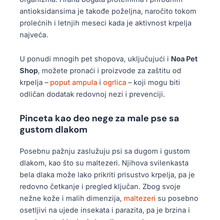
antioksidansima je takođe poželjna, naročito tokom
prolećnih i letnjih meseci kada je aktivnost krpelja
najveća.
U ponudi mnogih pet shopova, uključujući i
Noa Pet
Shop
, možete pronaći i proizvode za zaštitu od
krpelja –
poput ampula
i
ogrlica
– koji mogu biti
odličan dodatak redovnoj nezi i prevenciji.
Pinceta kao deo nege za male pse sa
gustom dlakom
Posebnu pažnju zaslužuju psi sa dugom i gustom
dlakom, kao što su maltezeri. Njihova svilenkasta
bela dlaka može lako prikriti prisustvo krpelja, pa je
redovno četkanje i pregled ključan. Zbog svoje
nežne kože i malih dimenzija,
maltezeri
su posebno
osetljivi na ujede insekata i parazita, pa je brzina i