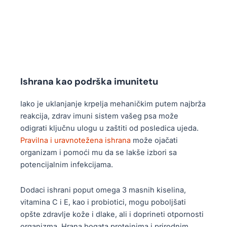
Ishrana kao podrška imunitetu
Iako je uklanjanje krpelja mehaničkim putem najbrža
reakcija, zdrav imuni sistem vašeg psa može
odigrati ključnu ulogu u zaštiti od posledica ujeda.
Pravilna i uravnotežena ishrana
može ojačati
organizam i pomoći mu da se lakše izbori sa
potencijalnim infekcijama.
Dodaci ishrani poput omega 3 masnih kiselina,
vitamina C i E, kao i probiotici, mogu poboljšati
opšte zdravlje kože i dlake, ali i doprineti otpornosti
organizma. Hrana bogata proteinima i prirodnim