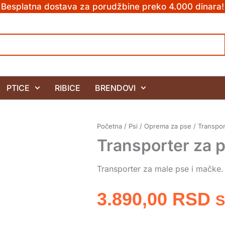
Besplatna dostava za porudžbine preko 4.000 dinara!
PTICE
RIBICE
BRENDOVI
Početna
/
Psi
/
Oprema za pse
/
Transpor
Transporter za ps
Transporter za male pse i mačke.
3.890,00
RSD
S