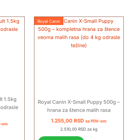
Royal Canin
t 1.5kg
Royal Canin X-Small Puppy 500g –
 odrasle
hrana za štence malih rasa
1.255,00
RSD
sa PDV-om
V-om
2.510,00 RSD za kg