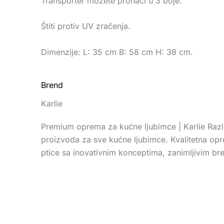
Transporter možete pronaći u 3 boje.
Štiti protiv UV zračenja.
Dimenzije: L: 35 cm B: 58 cm H: 38 cm.
Brend
Karlie
Premium oprema za kućne ljubimce | Karlie Razli
proizvoda za sve kućne ljubimce. Kvalitetna op
ptice sa inovativnim konceptima, zanimljivim b