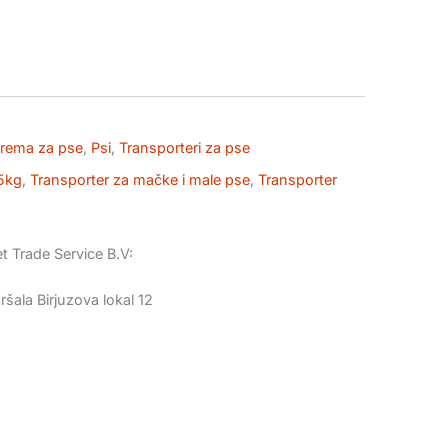
prema za pse
,
Psi
,
Transporteri za pse
 5kg
,
Transporter za mačke i male pse
,
Transporter
t Trade Service B.V:
šala Birjuzova lokal 12