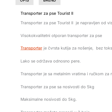
OPIS
BREND
Transporter za pse Tourist II
Transporter za pse Tourist II je napravljen od vi
Visokokvalitetni otporan transporter za pse
Transporter
je čvrsta kutija za nošenje, bez tok
Lako se održava odnosno pere.
Transporter je sa metalnim vratima i ručkom za 
Transporter za pse sa nosivosti do 5kg
Maksimalne nosivosti do 5kg.