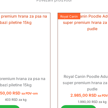
Royal Canin
Royal Canin Poodle Adul
premium hrana za psa na
super premium hrana za
bazi piletine 15kg
pudle
050,00
RSD
sa PDV-om
2.985,00
RSD
sa PD
403 RSD za kg
1.990,00 RSD za kg