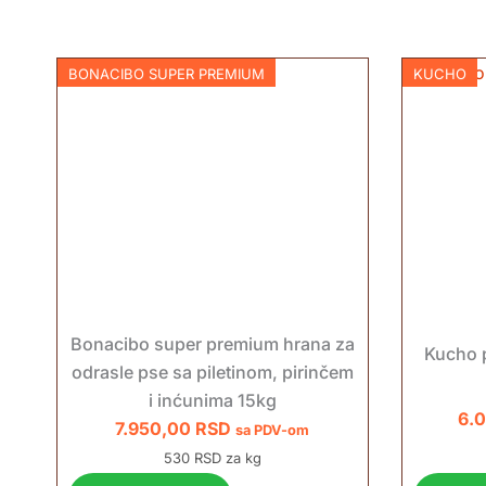
BONACIBO SUPER PREMIUM
KUCHO
Bonacibo super premium hrana za
Kucho 
odrasle pse sa piletinom, pirinčem
i inćunima 15kg
6.
7.950,00
RSD
sa PDV-om
530 RSD za kg