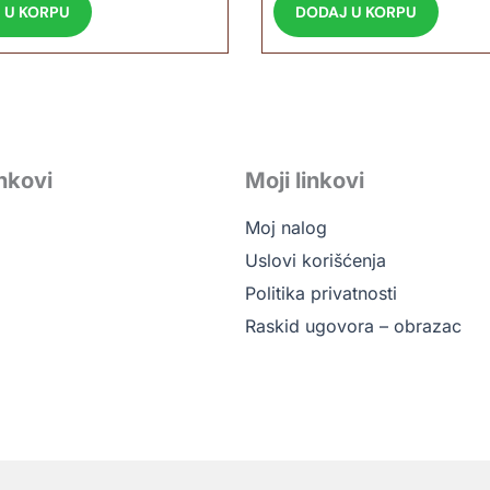
 U KORPU
DODAJ U KORPU
inkovi
Moji linkovi
Moj nalog
Uslovi korišćenja
Politika privatnosti
Raskid ugovora – obrazac