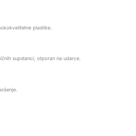
sokokvalitetne plastike.
sičnih supstanci, otporan na udarce.
nošenje.