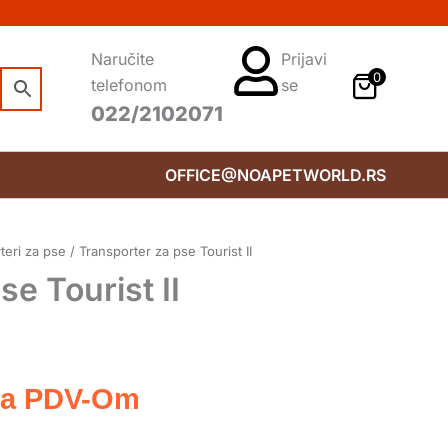
Naručite
Prijavi
0
telefonom
se
022/2102071
OFFICE@NOAPETWORLD.RS
teri za pse
/ Transporter za pse Tourist II
e Tourist II
a PDV-Om