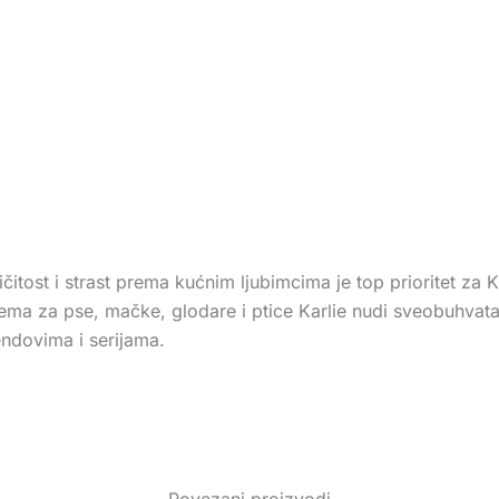
čitost i strast prema kućnim ljubimcima je top prioritet za
rema za pse, mačke, glodare i ptice Karlie nudi sveobuhvat
rendovima i serijama.
Povezani proizvodi