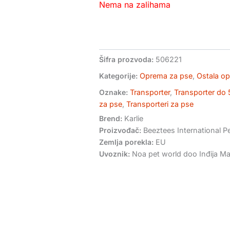
Nema na zalihama
Šifra prozvoda:
506221
Kategorije:
Oprema za pse
,
Ostala o
Oznake:
Transporter
,
Transporter do
za pse
,
Transporteri za pse
Brend:
Karlie
Proizvođač:
Beeztees International Pe
Zemlja porekla:
EU
Uvoznik:
Noa pet world doo Inđija Mar