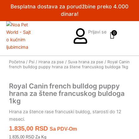
Pređi
Besplatna dostava za porudžbine preko 4.000
na
dinara!
sadržaj
Prijavi se
0
Početna
/
Psi
/
Hrana za pse
/
Suva hrana za pse
/ Royal Canin
french bulldog puppy hrana za štene francuskog buldoga 1kg
Royal Canin french bulldog puppy
hrana za štene francuskog buldoga
1kg
Hrana za štence rase francuski buldog, starosti do 12
meseci.
1.835,00
RSD
Sa PDV-Om
1.835,00 RSD Za Kg