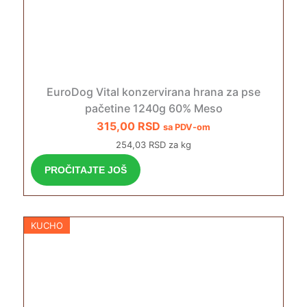
EuroDog Vital konzervirana hrana za pse
pačetine 1240g 60% Meso
315,00
RSD
sa PDV-om
254,03 RSD za kg
PROČITAJTE JOŠ
KUCHO