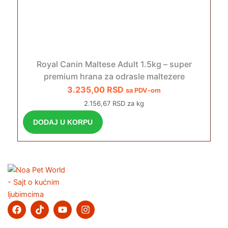
Royal Canin Maltese Adult 1.5kg – super
premium hrana za odrasle maltezere
3.235,00
RSD
sa PDV-om
2.156,67 RSD za kg
DODAJ U KORPU
F
T
Y
I
a
i
o
n
c
k
u
s