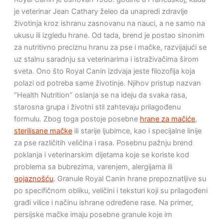
je veterinar Jean Cathary želeo da unapredi zdravlje
životinja kroz ishranu zasnovanu na nauci, a ne samo na
ukusu ili izgledu hrane. Od tada, brend je postao sinonim
za nutritivno preciznu hranu za pse i mačke, razvijajući se
uz stalnu saradnju sa veterinarima i istraživačima širom
sveta. Ono što Royal Canin izdvaja jeste filozofija koja
polazi od potreba same životinje. Njihov pristup nazvan
“Health Nutrition” oslanja se na ideju da svaka rasa,
starosna grupa i životni stil zahtevaju prilagođenu
formulu. Zbog toga postoje posebne
hrane za mačiće
,
sterilisane mačke
ili starije ljubimce, kao i specijalne linije
za pse različitih veličina i rasa. Posebnu pažnju brend
poklanja i veterinarskim dijetama koje se koriste kod
problema sa bubrezima, varenjem, alergijama ili
gojaznošću
. Granule Royal Canin hrane prepoznatljive su
po specifičnom obliku, veličini i teksturi koji su prilagođeni
građi vilice i načinu ishrane određene rase. Na primer,
persijske mačke imaju posebne granule koje im