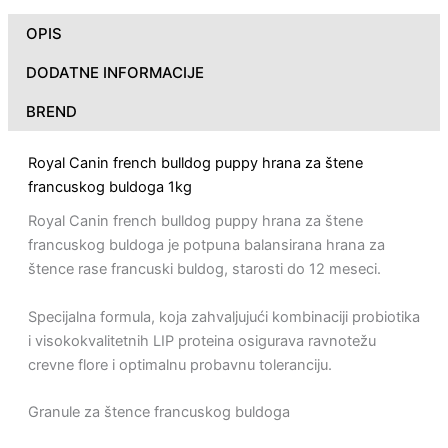
OPIS
DODATNE INFORMACIJE
BREND
Royal Canin french bulldog puppy hrana za štene
francuskog buldoga 1kg
Royal Canin french bulldog puppy hrana za štene
francuskog buldoga je potpuna balansirana hrana za
štence rase francuski buldog, starosti do 12 meseci.
Specijalna formula, koja zahvaljujući kombinaciji probiotika
i visokokvalitetnih LIP proteina osigurava ravnotežu
crevne flore i optimalnu probavnu toleranciju.
Granule za štence francuskog buldoga