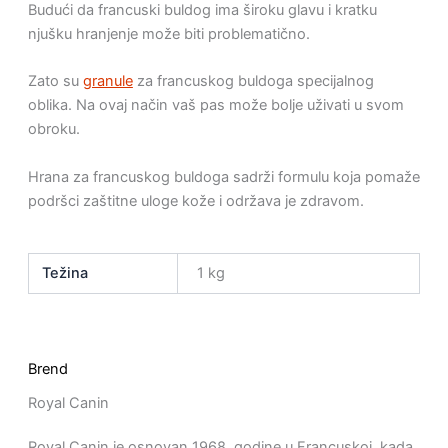
Budući da francuski buldog ima široku glavu i kratku
njušku hranjenje može biti problematično.
Zato su
granule
za francuskog buldoga specijalnog
oblika. Na ovaj način vaš pas može bolje uživati u svom
obroku.
Hrana za francuskog buldoga sadrži formulu koja pomaže
podršci zaštitne uloge kože i održava je zdravom.
Težina
1 kg
Brend
Royal Canin
Royal Canin je osnovan 1968. godine u Francuskoj, kada