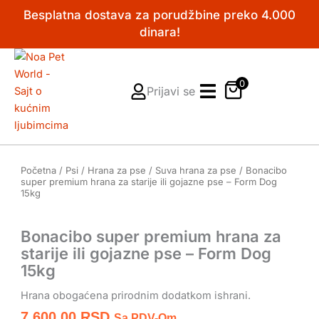
Pređi
Besplatna dostava za porudžbine preko 4.000
na
dinara!
sadržaj
0
Prijavi se
Početna
/
Psi
/
Hrana za pse
/
Suva hrana za pse
/ Bonacibo
super premium hrana za starije ili gojazne pse – Form Dog
15kg
Bonacibo super premium hrana za
starije ili gojazne pse – Form Dog
15kg
Hrana obogaćena prirodnim dodatkom ishrani.
7.600,00
RSD
Sa PDV-Om