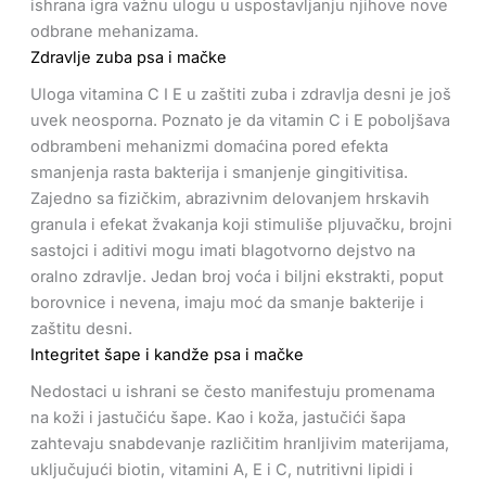
ishrana igra važnu ulogu u uspostavljanju njihove nove
odbrane mehanizama.
Zdravlje zuba psa i mačke
Uloga vitamina C I E u zaštiti zuba i zdravlja desni je još
uvek neosporna. Poznato je da vitamin C i E poboljšava
odbrambeni mehanizmi domaćina pored efekta
smanjenja rasta bakterija i smanjenje gingitivitisa.
Zajedno sa fizičkim, abrazivnim delovanjem hrskavih
granula i efekat žvakanja koji stimuliše pljuvačku, brojni
sastojci i aditivi mogu imati blagotvorno dejstvo na
oralno zdravlje. Jedan broj voća i biljni ekstrakti, poput
borovnice i nevena, imaju moć da smanje bakterije i
zaštitu desni.
Integritet šape i kandže psa i mačke
Nedostaci u ishrani se često manifestuju promenama
na koži i jastučiću šape. Kao i koža, jastučići šapa
zahtevaju snabdevanje različitim hranljivim materijama,
uključujući biotin, vitamini A, E i C, nutritivni lipidi i