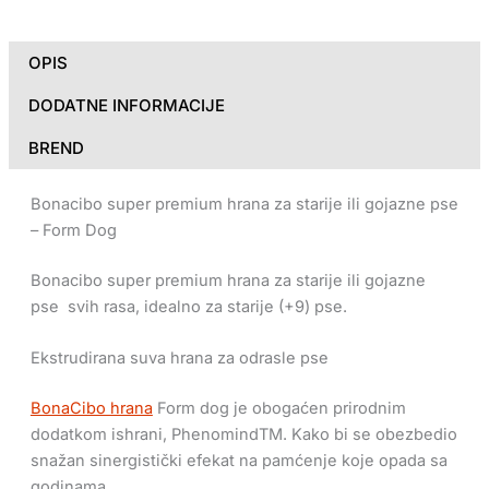
OPIS
DODATNE INFORMACIJE
BREND
Bonacibo super premium hrana za starije ili gojazne pse
– Form Dog
Bonacibo super premium hrana za starije ili gojazne
pse svih rasa, idealno za starije (+9) pse.
Ekstrudirana suva hrana za odrasle pse
BonaCibo hrana
Form dog je obogaćen prirodnim
dodatkom ishrani, PhenomindTM. Kako bi se obezbedio
snažan sinergistički efekat na pamćenje koje opada sa
godinama.