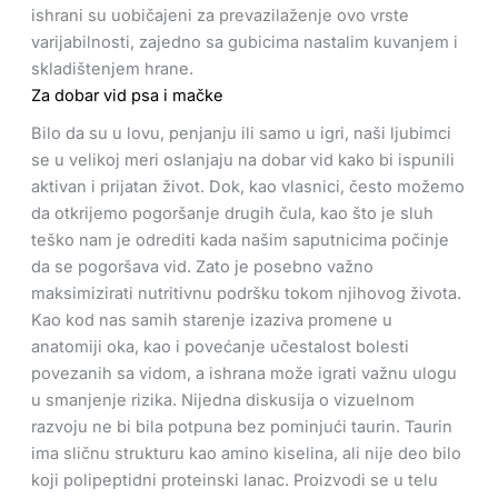
ishrani su uobičajeni za prevazilaženje ovo vrste
varijabilnosti, zajedno sa gubicima nastalim kuvanjem i
skladištenjem hrane.
Za dobar vid psa i mačke
Bilo da su u lovu, penjanju ili samo u igri, naši ljubimci
se u velikoj meri oslanjaju na dobar vid kako bi ispunili
aktivan i prijatan život. Dok, kao vlasnici, često možemo
da otkrijemo pogoršanje drugih čula, kao što je sluh
teško nam je odrediti kada našim saputnicima počinje
da se pogoršava vid. Zato je posebno važno
maksimizirati nutritivnu podršku tokom njihovog života.
Kao kod nas samih starenje izaziva promene u
anatomiji oka, kao i povećanje učestalost bolesti
povezanih sa vidom, a ishrana može igrati važnu ulogu
u smanjenje rizika. Nijedna diskusija o vizuelnom
razvoju ne bi bila potpuna bez pominjući taurin. Taurin
ima sličnu strukturu kao amino kiselina, ali nije deo bilo
koji polipeptidni proteinski lanac. Proizvodi se u telu