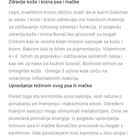
Zdravlje kože i krzna psa i mačke
Lepo, kvalitetno krzno obično znači da je kućni ljubimac
je zdrav. I koža i krzno zahtevaju niz hranljivih materija
za održavanje njihovog zdravlja i funkcija. U pogledu
zdravlja kože i krzna BonaCibo proizvodi su bogati
Cinkom koji je veoma bitan hranjivi sastojak za kožu i
krzno. Bakrom koji je bitan za pigmentaciju. Vitaminom
A i E bitnih za popravku i održavanje epitelnih ćelija i
kao lek za neke od kožnih bolesti. Biotinom bitnim za
ontegritet kože. Omega 3 uljima koje utiču na
smanjenje inflamatornih reakcija.
Upravljanje težinom svog psa ili mačke
Pored toga što kontroliše unos kalorija, vodi računa o
ponašanju pri hranjenju i maksimizira sitost. Određeni
hranljivi sastojci mogu stimulisati metabolizam, čime se
povećava potrošnja energije. U pogledu upravljanja
težinom psa ili mačke BonaCibo proizvodi su bogati L-
kanitinom. Gde povećanjem nivo karnitina u telu stopa i