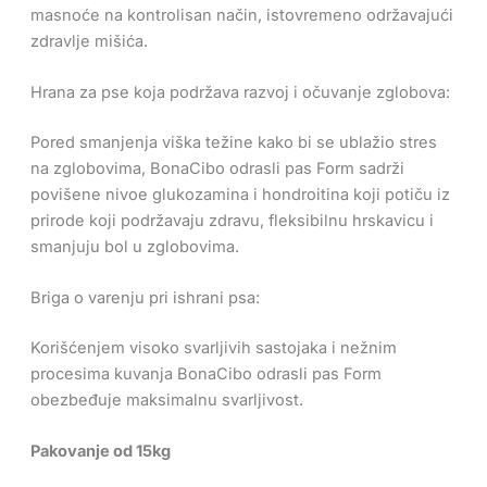
masnoće na kontrolisan način, istovremeno održavajući
zdravlje mišića.
Hrana za pse koja podržava razvoj i očuvanje zglobova:
Pored smanjenja viška težine kako bi se ublažio stres
na zglobovima, BonaCibo odrasli pas Form sadrži
povišene nivoe glukozamina i hondroitina koji potiču iz
prirode koji podržavaju zdravu, fleksibilnu hrskavicu i
smanjuju bol u zglobovima.
Briga o varenju pri ishrani psa:
Korišćenjem visoko svarljivih sastojaka i nežnim
procesima kuvanja BonaCibo odrasli pas Form
obezbeđuje maksimalnu svarljivost.
Pakovanje od 15kg