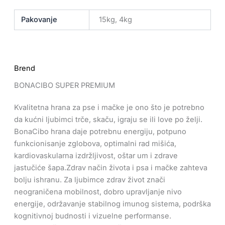
Pakovanje
15kg, 4kg
Brend
BONACIBO SUPER PREMIUM
Kvalitetna hrana za pse i mačke je ono što je potrebno
da kućni ljubimci trče, skaču, igraju se ili love po želji.
BonaCibo hrana daje potrebnu energiju, potpuno
funkcionisanje zglobova, optimalni rad mišića,
kardiovaskularna izdržljivost, oštar um i zdrave
jastučiće šapa.Zdrav način života i psa i mačke zahteva
bolju ishranu. Za ljubimce zdrav život znači
neograničena mobilnost, dobro upravljanje nivo
energije, održavanje stabilnog imunog sistema, podrška
kognitivnoj budnosti i vizuelne performanse.