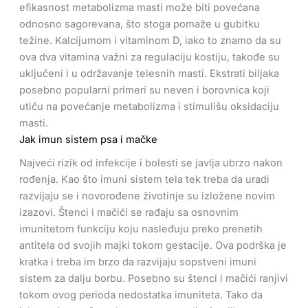
efikasnost metabolizma masti može biti povećana
odnosno sagorevana, što stoga pomaže u gubitku
težine. Kalcijumom i vitaminom D, iako to znamo da su
ova dva vitamina važni za regulaciju kostiju, takođe su
uključeni i u održavanje telesnih masti. Ekstrati biljaka
posebno popularni primeri su neven i borovnica koji
utiču na povećanje metabolizma i stimulišu oksidaciju
masti.
Jak imun sistem psa i mačke
Najveći rizik od infekcije i bolesti se javlja ubrzo nakon
rođenja. Kao što imuni sistem tela tek treba da uradi
razvijaju se i novorođene životinje su izložene novim
izazovi. Štenci i mačići se rađaju sa osnovnim
imunitetom funkciju koju nasleđuju preko prenetih
antitela od svojih majki tokom gestacije. Ova podrška je
kratka i treba im brzo da razvijaju sopstveni imuni
sistem za dalju borbu. Posebno su štenci i mačići ranjivi
tokom ovog perioda nedostatka imuniteta. Tako da