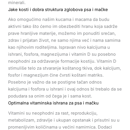
minerali.
Jake kosti i dobra struktura zglobova psa i mačke
Ako omogućimo našim kucama i macama da budu
aktivni tako što ćemo im obezbediti hranu koja sadrže
prave hranljive materije, možemo im ponuditi srećan,
zdrav i prijatan život, ne samo njima već i nama samima
kao njihovim roditeljima. Ispravan nivo kalcijuma u ​​
ishrani, fosfora, magnezijuma i vitamin D su posebno
neophodni za održavanje formacije kostiju. Vitamin D
stimuliše telo za stvaranje koštanog tkiva, dok kalcijum,
fosfor i magnezijum čine čvrsti koštani matriks.
Posebno je važno da se postigne tačan odnos
kalcijuma i fosfora u ishrani i ovaj odnos bi trebalo da se
podudara sa onim od čega je i sama kost.
Optimalna vitaminska ishrana za psa i mačku
Vitamini su neophodni za rast, reprodukciju,
metabolizam, zdravlje i ukupan opstanak i prisutni su u
promenljivim količinama u većini namirnica. Dodaci