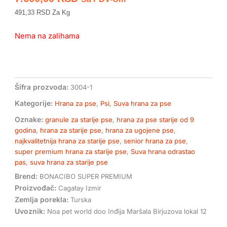
491,33 RSD Za Kg
Nema na zalihama
Šifra prozvoda:
3004-1
Kategorije:
Hrana za pse
,
Psi
,
Suva hrana za pse
Oznake:
granule za starije pse
,
hrana za pse starije od 9
godina
,
hrana za starije pse
,
hrana za ugojene pse
,
najkvalitetnija hrana za starije pse
,
senior hrana za pse
,
super premium hrana za starije pse
,
Suva hrana odrastao
pas
,
suva hrana za starije pse
Brend:
BONACIBO SUPER PREMIUM
Proizvođač:
Cagatay Izmir
Zemlja porekla:
Turska
Uvoznik:
Noa pet world doo Inđija Maršala Birjuzova lokal 12