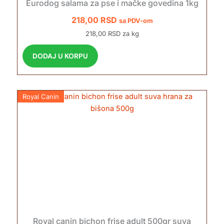
Eurodog salama za pse i mačke govedina 1kg
218,00
RSD
sa PDV-om
218,00 RSD za kg
DODAJ U KORPU
Royal Canin
Royal canin bichon frise adult 500gr suva