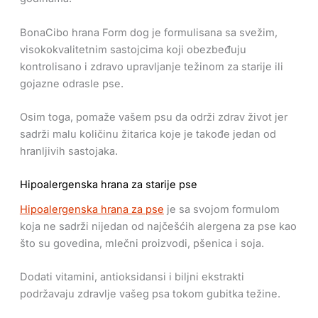
BonaCibo hrana Form dog je formulisana sa svežim,
visokokvalitetnim sastojcima koji obezbeđuju
kontrolisano i zdravo upravljanje težinom za starije ili
gojazne odrasle pse.
Osim toga, pomaže vašem psu da održi zdrav život jer
sadrži malu količinu žitarica koje je takođe jedan od
hranljivih sastojaka.
Hipoalergenska hrana za starije pse
Hipoalergenska hrana za pse
je sa svojom formulom
koja ne sadrži nijedan od najčešćih alergena za pse kao
što su govedina, mlečni proizvodi, pšenica i soja.
Dodati vitamini, antioksidansi i biljni ekstrakti
podržavaju zdravlje vašeg psa tokom gubitka težine.