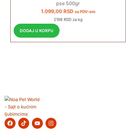
pse 500gr
1.099,00
RSD
sa PDV-om
2198 RSD za kg
DODAJ U KORPU
F
T
Y
I
a
i
o
n
c
k
u
s