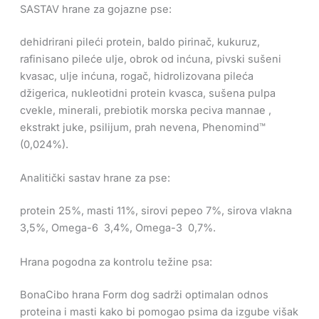
SASTAV hrane za gojazne pse:
dehidrirani pileći protein, baldo pirinač, kukuruz,
rafinisano pileće ulje, obrok od inćuna, pivski sušeni
kvasac, ulje inćuna, rogač, hidrolizovana pileća
džigerica, nukleotidni protein kvasca, sušena pulpa
cvekle, minerali, prebiotik morska peciva mannae ,
ekstrakt juke, psilijum, prah nevena, Phenomind™
(0,024%).
Analitički sastav hrane za pse:
protein 25%, masti 11%, sirovi pepeo 7%, sirova vlakna
3,5%, Omega-6 3,4%, Omega-3 0,7%.
Hrana pogodna za kontrolu težine psa:
BonaCibo hrana Form dog sadrži optimalan odnos
proteina i masti kako bi pomogao psima da izgube višak