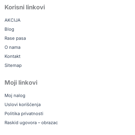
e
t
t
t
b
o
u
a
Korisni linkovi
o
k
b
g
o
e
r
AKCIJA
k
a
m
Blog
Rase pasa
O nama
Kontakt
Sitemap
Moji linkovi
Moj nalog
Uslovi korišćenja
Politika privatnosti
Raskid ugovora – obrazac