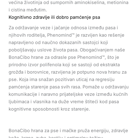
većina životinja od sumpornih aminokiselina, metionina
i cistina međutim.
Kognitivno zdravlje ili dobro pamćenje psa
Za održavanje veze i jačanje odnosa između pasa i
njihovih roditelja, Phenomind™ je razvijen kao rešenje
napravljeno od naučno dokazanih sastojci koji
poboljšavaju uslove života pasa. Obogaćivanjem naše
BonaCibo hrane za odrasle pse Phenomind™, što je
prirodno izvor polifenola koji se sastoji od ekstrakta
grožđa i borovnice, razvijena je potpuno nova hranu za
pse. Koja ima snažan pozitivan uticaj na regresiju
pamćenja starenje pasa svih rasa. Pomaže u održavanju
komunikacije i naravno prijateljske veze između kućnih
ljubimaca i vlasnika na duže vreme štiteći kod pasa
kognitivne sposobnosti kroz starenje.
BonaCibo hrana za pse i mačke pruža energiju, zdravlje
kože, krzna, zuba, kostiju i optimalnu težinu,