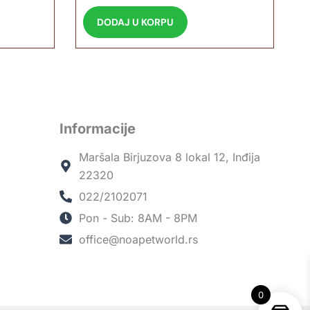
DODAJ U KORPU
Informacije
Maršala Birjuzova 8 lokal 12, Inđija
22320
022/2102071
Pon - Sub: 8AM - 8PM
office@noapetworld.rs
0