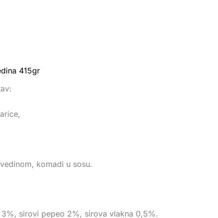
edina 415gr
av:
arice,
vedinom, komadi u sosu.
ti 3%, sirovi pepeo 2%, sirova vlakna 0,5%.