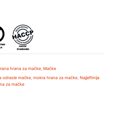
irana hrana za mačke
,
Mačke
a odrasle mačke
,
mokra hrana za mačke
,
Najjeftinija
ana za mačke