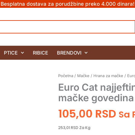
Besplatna dostava za porudžbine preko 4.000 dinara!
PTICE
RIBICE
BRENDOVI
Početna
/
Mačke
/
Hrana za mačke
/ Euro
Euro Cat najjefti
mačke govedina
105,00
RSD
Sa
253,01 RSD Za Kg