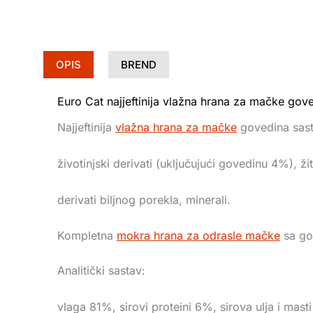
OPIS
BREND
Euro Cat najjeftinija vlažna hrana za mačke gov
Najjeftinija
vlažna hrana za mačke
govedina sast
životinjski derivati (uključujući govedinu 4%), žit
derivati biljnog porekla, minerali.
Kompletna
mokra hrana za odrasle mačke
sa go
Analitički sastav:
vlaga 81%, sirovi proteini 6%, sirova ulja i mas