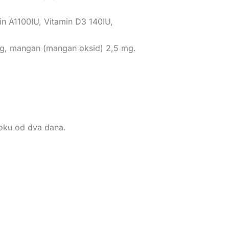
min A1100IU, Vitamin D3 140IU,
0mg, mangan (mangan oksid) 2,5 mg.
 roku od dva dana.