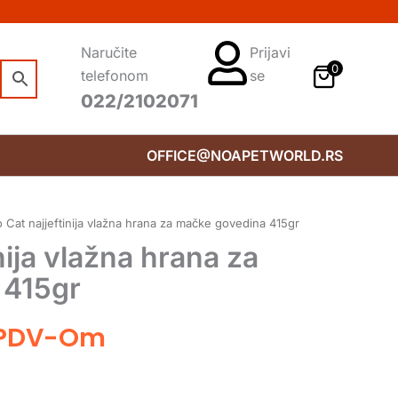
Naručite
Prijavi
0
telefonom
se
022/2102071
OFFICE@NOAPETWORLD.RS
 Cat najjeftinija vlažna hrana za mačke govedina 415gr
nija vlažna hrana za
 415gr
 PDV-Om