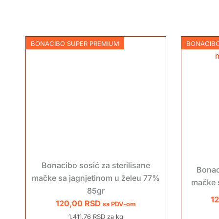
BONACIBO SUPER PREMIUM
BONACIBO
Bonacibo sosić za sterilisane
Bonac
mačke sa jagnjetinom u želeu 77%
mačke s
85gr
1
120,00
RSD
sa PDV-om
1.411,76 RSD za kg