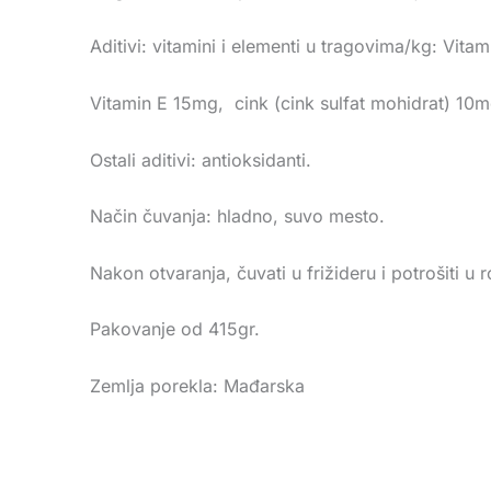
Aditivi: vitamini i elementi u tragovima/kg: Vita
Vitamin E 15mg, cink (cink sulfat mohidrat) 1
Ostali aditivi: antioksidanti.
Način čuvanja: hladno, suvo mesto.
Nakon otvaranja, čuvati u frižideru i potrošiti u
Pakovanje od 415gr.
Zemlja porekla: Mađarska