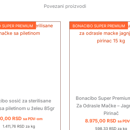
Povezani proizvodi
 SUPER PREMIUM
BONACIBO SUPER PREMIUM
Bonacibo Super Premiu
ibo sosić za sterilisane
Za Odrasle Mačke – Jagn
a piletinom u želeu 85gr
Pirinač
20,00
RSD
sa PDV-om
8.975,00
RSD
sa PD
1.411,76 RSD za kg
598,33 RSD za kg