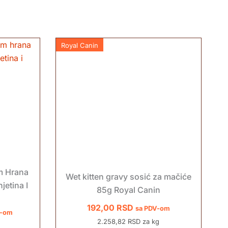
Royal Canin
m Hrana
Wet kitten gravy sosić za mačiće
jetina I
85g Royal Canin
192,00
RSD
sa PDV-om
V-om
2.258,82 RSD za kg