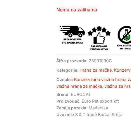
Nema na zalihama
Šifra prozvoda:
23091090G
Kategorije:
Hrana za mačke
,
Konzerv
Oznake:
Konzervirana vlažna hrana z
vlažna hrana za mačke
,
vlažna za hr
Brend:
EUROCAT
Proizvođač:
Euro Pet export kft
Zemlja porekla:
Mađarska
Uvoznik:
S & T trade Borča, Srbija