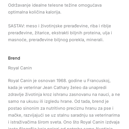
Održavanje idealne telesne težine omogućava
optimalna količina kalorija.
SASTAV: meso i životinjske prerađevine, riba i riblje
prerađevine, žitarice, ekstrakti biljnih proteina, ulja i
masnoće, prerađevine biljnog porekla, minerali.
Brend
Royal Canin
Royal Canin je osnovan 1968. godine u Francuskoj,
kada je veterinar Jean Cathary želeo da unapredi
zdravlje životinja kroz ishranu zasnovanu na nauci, a ne
samo na ukusu ili izgledu hrane. Od tada, brend je
postao sinonim za nutritivno preciznu hranu za pse i
mačke, razvijajući se uz stalnu saradnju sa veterinarima
i istraživačima širom sveta. Ono što Royal Canin izdvaja
jeste filozofija koja polazi od potreba same životinje.