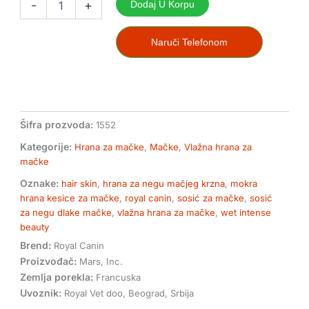
-
+
Dodaj U Korpu
beauty
sosić
za
Naruči Telefonom
mačke
85g
Royal
Canin
količina
Šifra prozvoda:
1552
Kategorije:
Hrana za mačke
,
Mačke
,
Vlažna hrana za
mačke
Oznake:
hair skin
,
hrana za negu mačjeg krzna
,
mokra
hrana kesice za mačke
,
royal canin
,
sosić za mačke
,
sosić
za negu dlake mačke
,
vlažna hrana za mačke
,
wet intense
beauty
Brend:
Royal Canin
Proizvođač:
Mars, Inc.
Zemlja porekla:
Francuska
Uvoznik:
Royal Vet doo, Beograd, Srbija