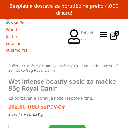
Pređi
Besplatna dostava za porudžbine preko 4.000
na
dinara!
sadržaj
Prijavi
0
se
Početna
/
Mačke
/
Hrana za mačke
/ Wet intense beauty sosić
za mačke 85g Royal Canin
Wet intense beauty sosić za mačke
85g Royal Canin
Za održavanje zdravlja kože i lepote krzna.
202,00
RSD
Sa PDV-Om
2.376,47 RSD Za Kg
Wet
intense