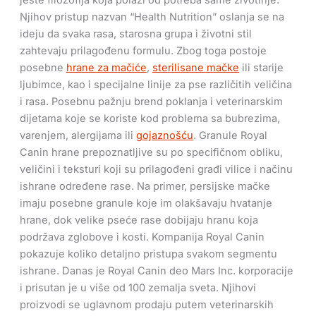
Njihov pristup nazvan “Health Nutrition” oslanja se na
ideju da svaka rasa, starosna grupa i životni stil
zahtevaju prilagođenu formulu. Zbog toga postoje
posebne
hrane za mačiće
,
sterilisane mačke
ili starije
ljubimce, kao i specijalne linije za pse različitih veličina
i rasa. Posebnu pažnju brend poklanja i veterinarskim
dijetama koje se koriste kod problema sa bubrezima,
varenjem, alergijama ili
gojaznošću
. Granule Royal
Canin hrane prepoznatljive su po specifičnom obliku,
veličini i teksturi koji su prilagođeni građi vilice i načinu
ishrane određene rase. Na primer, persijske mačke
imaju posebne granule koje im olakšavaju hvatanje
hrane, dok velike pseće rase dobijaju hranu koja
podržava zglobove i kosti. Kompanija Royal Canin
pokazuje koliko detaljno pristupa svakom segmentu
ishrane. Danas je Royal Canin deo Mars Inc. korporacije
i prisutan je u više od 100 zemalja sveta. Njihovi
proizvodi se uglavnom prodaju putem veterinarskih