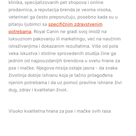
klinika, specijalizovanih pet shopova i online
prodavnica, a reputacija brenda je veoma visoka,
veterinari ga često preporučuju, posebno kada su u
pitanju ljubimci sa
specifičnim zdravstvenim
potrebama
. Royal Canin ne gradi svoj imidž na
luksuznom pakovanju ili marketingu, već na naučnim
istraživanjima i dokazanim rezultatima. Više od pola
veka iskustva i stotine sprovedenih studija čine ga
jednim od najpouzdanijih brendova u svetu hrane za
pse i mačke. Njegova misija ostaje jasna - da svaka
životinja dobije ishranu koja je tačno prilagođena
njenim potrebama i da uz pomoć pravilne ishrane živi
dug, zdrav i kvalitetan život.
Visoko kvalitetna hrana za pse i mačke svih rasa