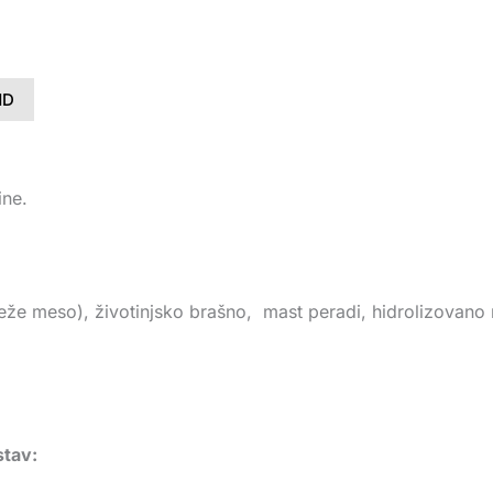
ND
ine.
e meso), životinjsko brašno, mast peradi, hidrolizovano m
stav: