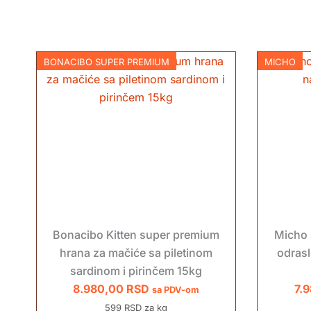
BONACIBO SUPER PREMIUM
MICHO
Bonacibo Kitten super premium
Micho 
hrana za mačiće sa piletinom
odrasl
sardinom i pirinčem 15kg
8.980,00
RSD
7.
sa PDV-om
599 RSD za kg