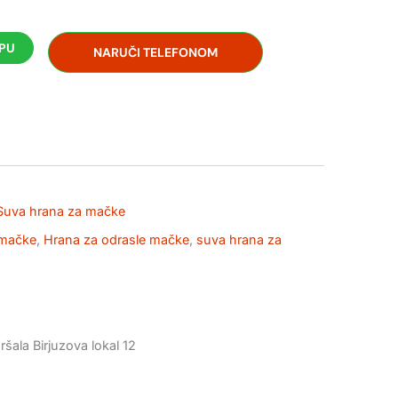
RPU
NARUČI TELEFONOM
Suva hrana za mačke
 mačke
,
Hrana za odrasle mačke
,
suva hrana za
šala Birjuzova lokal 12