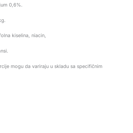
ijum 0,6%.
kg.
folna kiselina, niacin,
nsi.
rcije mogu da variraju u skladu sa specifičnim