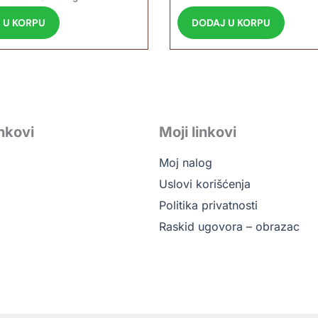
DODAJ U KORPU
 U KORPU
inkovi
Moji linkovi
Moj nalog
Uslovi korišćenja
Politika privatnosti
Raskid ugovora – obrazac