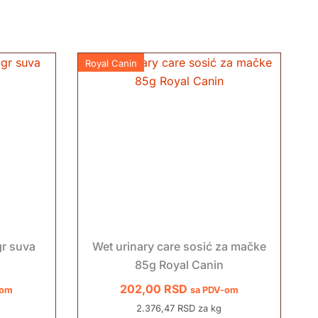
Royal Canin
gr suva
Wet urinary care sosić za mačke
85g Royal Canin
202,00
RSD
-om
sa PDV-om
2.376,47 RSD za kg