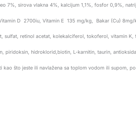
peo 7%, sirova vlakna 4%, kalcijum 1,1%, fosfor 0,9%, natr
0iu, Vitamin D 2700iu, Vitamin E 135 mg/kg, Bakar (Cu) 8mg/
t, sulfat, retinol acetat, kolekalciferol, tokoferol, vitamin K, 
, piridoksin, hidroklorid,biotin, L-karnitin, taurin, antioksida
 kao što jeste ili navlažena sa toplom vodom ili supom, po