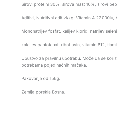
Sirovi proteini 30%, sirova mast 10%, sirovi pe
Aditivi, Nutritivni aditivi/kg: Vitamin A 27,00
Mononatrijev fosfat, kalijev klorid, natrijev seleni
kalcijev pantotenat, riboflavin, vitamin B12, tiamin
Upustvo za pravilnu upotrebu: Može da se koristi
potrebama pojedinačnih mačaka.
Pakovanje od 15kg.
Zemlja porekla Bosna.