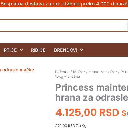
Besplatna dostava za porudžbine preko 4.000 dinara!
PTICE
RIBICE
BRENDOVI
Početna
/
Mačke
/
Hrana za mačke
/ Pri
15kg – piletina
Princess maint
hrana za odrasle
4.125,00
RSD
S
275,00 RSD Za Kg