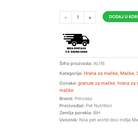
Princess
DODAJ U KO
-
+
maintenance
suva
ekonomik
hrana
za
odrasle
mačke
15kg
Šifra prozvoda:
ALI16
-
Kategorije:
Hrana za mačke
,
Mačke
,
piletina
količina
Oznake:
granule za mačke
,
hrana za
mačke
Brend:
Princess
Proizvođač:
Pet Nutrition
Zemlja porekla:
BiH
Uvoznik:
Noa pet world doo Inđija Mar