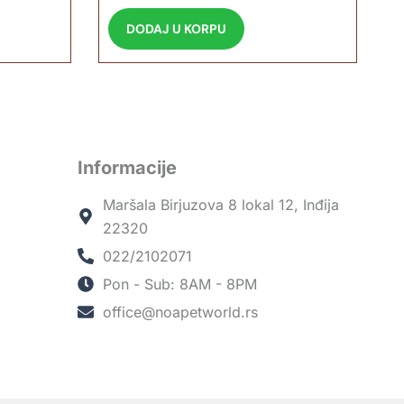
DODAJ U KORPU
Informacije
Maršala Birjuzova 8 lokal 12, Inđija
22320
022/2102071
Pon - Sub: 8AM - 8PM
office@noapetworld.rs