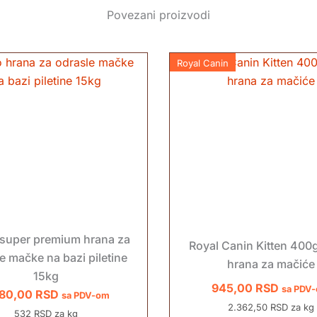
Povezani proizvodi
Royal Canin
super premium hrana za
Royal Canin Kitten 400
e mačke na bazi piletine
hrana za mačiće
15kg
945,00
RSD
sa PDV
980,00
RSD
sa PDV-om
2.362,50 RSD za kg
532 RSD za kg