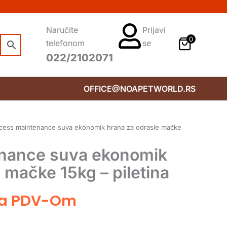
Naručite
Prijavi
0
telefonom
se
022/2102071
OFFICE@NOAPETWORLD.RS
ncess maintenance suva ekonomik hrana za odrasle mačke
enance suva ekonomik
 mačke 15kg – piletina
a PDV-Om