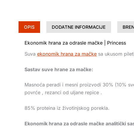
OPIS
DODATNE INFORMACIJE
BRE
Ekonomik hrana za odrasle mačke | Princess
Suva
ekonomik hrana za mačke
sa ukusom pilet
Sastav suve hrane za mačke:
Masnoća peradi i mesni proizvodi 30% (10% svež
povrće , rezanci od uljane repice .
85% proteina iz životinjskog porekla.
Ekonomik hrana za odrasle mačke analitički sa