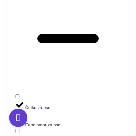
Četke za pse
Furminator za pse