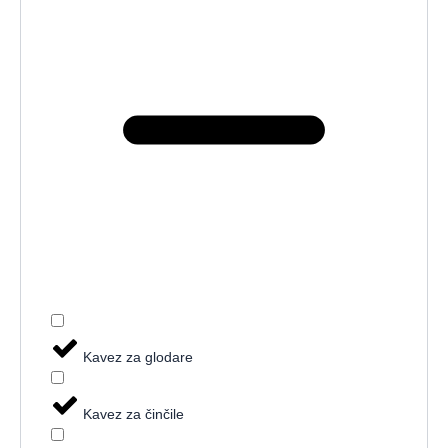
Kavez za glodare
Kavez za činčile