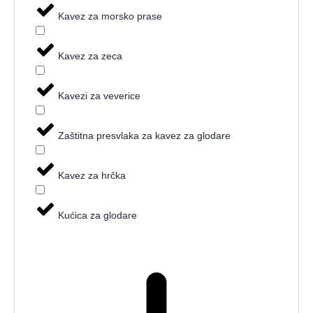
Kavez za morsko prase
Kavez za zeca
Kavezi za veverice
Zaštitna presvlaka za kavez za glodare
Kavez za hrčka
Kućica za glodare