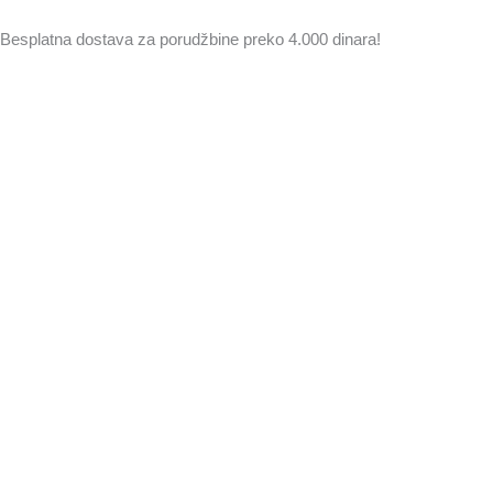
Pređi
na
Besplatna dostava za porudžbine preko 4.000 dinara!
sadržaj