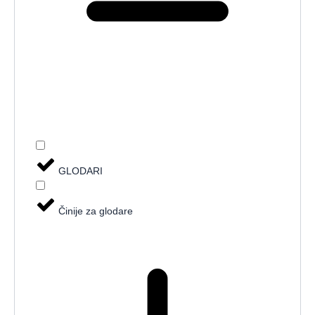
GLODARI
Činije za glodare