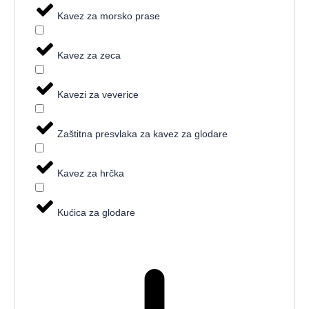
Kavez za morsko prase
Kavez za zeca
Kavezi za veverice
Zaštitna presvlaka za kavez za glodare
Kavez za hrčka
Kućica za glodare