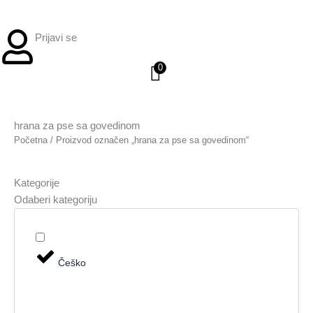
Prijavi se
0
hrana za pse sa govedinom
Početna
/ Proizvod označen „hrana za pse sa govedinom“
Kategorije
Odaberi kategoriju
Češko