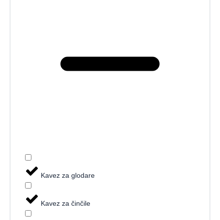
Kavez za glodare
Kavez za činčile