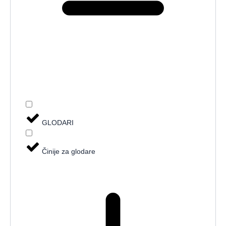
GLODARI
Činije za glodare