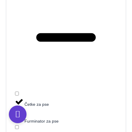
Četke za pse
Furminator za pse