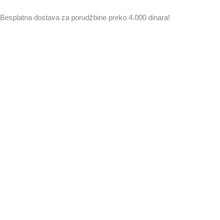
Pređi
na
Besplatna dostava za porudžbine preko 4.000 dinara!
sadržaj