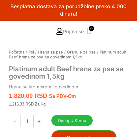
Pređi
Besplatna dostava za porudžbine preko 4.000
na
dinara!
sadržaj
0
Prijavi se
Početna
/
Psi
/
Hrana za pse
/
Granule za pse
/ Platinum adult
Beef hrana za pse sa govedinom 1,5kg
Platinum adult Beef hrana za pse sa
govedinom 1,5kg
Hrana sa krompirom i govedinom.
1.820,00
RSD
Sa PDV-Om
1.213,33 RSD Za Kg
Platinum
adult
-
+
Dodaj U Korpu
Beef
hrana
za