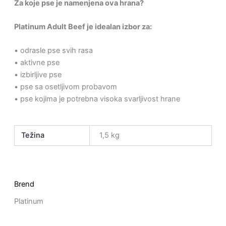
Za koje pse je namenjena ova hrana?
Platinum Adult Beef je idealan izbor za:
• odrasle pse svih rasa
• aktivne pse
• izbirljive pse
• pse sa osetljivom probavom
• pse kojima je potrebna visoka svarljivost hrane
Težina
1,5 kg
Brend
Platinum