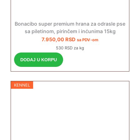
Bonacibo super premium hrana za odrasle pse
sa piletinom, pirinčem i inćunima 15kg
7.950,00
RSD
sa PDV-om
530 RSD za kg
DODAJ U KORPU
KENNEL