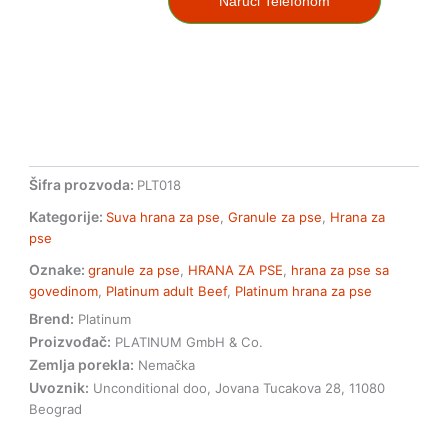
Naruči Telefonom
pse
sa
govedinom
1,5kg
količina
Šifra prozvoda:
PLT018
Kategorije:
Suva hrana za pse
,
Granule za pse
,
Hrana za
pse
Oznake:
granule za pse
,
HRANA ZA PSE
,
hrana za pse sa
govedinom
,
Platinum adult Beef
,
Platinum hrana za pse
Brend:
Platinum
Proizvođač:
PLATINUM GmbH & Co.
Zemlja porekla:
Nemačka
Uvoznik:
Unconditional doo, Jovana Tucakova 28, 11080
Beograd