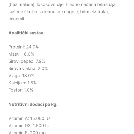
(bez melase), lososovo ulje, hladno ceđena biljna ulja,
sušene školjke zelenousne dagnje, biljni ekstrakti,
minerali.
Analitički sastav:
Proteini: 24.0%
Masti: 16.0%
Sirovi pepeo: 7.9%
Sirova vlakna: 2.0%
Vlaga: 18.0%
Kalcijum: 1.5%
Fosfor: 1.0%
Nutritivni dodaci po kg:
Vitamin A: 15.000 IU
Vitamin D3: 1.500 IU
Vitamin E: 200 mg