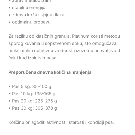
• zdrav metabolizam
• stabilnu energiju
• zdravu kožu i sjajnu dlaku
• optimalnu probavu
Za razliku od klasičnih granula, Platinum koristi metodu
sporog kuvanja u sopstvenom soku, što omogućava
maksimalnu nutritivnu vrednost i izuzetnu prihvatljivost
čak i kod izbirljivih pasa.
Preporučena dnevna količina hranjenja:
• Pas 5 kg: 85–100 g
• Pas 10 kg: 135–165 g
• Pas 20 kg: 225–275 g
• Pas 30 kg: 305–370 g
Količinu prilagoditi aktivnosti, starosti i kondiciji psa.