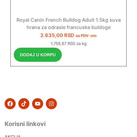
Royal Canin French Bulldog Adult 1.5kg suva
hrana za odrasle francuske buldoge
2.635,00
RSD
sa PDV-om
1.756,67 RSD za kg
DODAJ U KORPU
F
T
Y
I
a
i
o
n
c
k
u
s
e
t
t
t
b
o
u
a
Korisni linkovi
o
k
b
g
o
e
r
AKCIJA