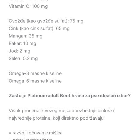
Vitamin C: 100 mg
Gvožđe (kao gvožđe sulfat): 75 mg
Cink (kao cink sulfat): 65 mg
Mangan: 35 mg
Bakar: 10 mg
Jod: 2 mg
Selen: 0.2 mg
Omega-3 masne kiseline
Omega-6 masne kiseline
Zašto je Platinum adult Beef hrana za pse idealan izbor?
Visok procenat svežeg mesa obezbeđuje biološki
najvrednije proteine, koji direktno podržavaju:
• razvoj i očuvanje mišića