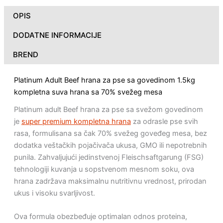
OPIS
DODATNE INFORMACIJE
BREND
Platinum Adult Beef hrana za pse sa govedinom 1.5kg
kompletna suva hrana sa 70% svežeg mesa
Platinum adult Beef hrana za pse sa svežom govedinom
je
super premium kompletna hrana
za odrasle pse svih
rasa, formulisanа sa čak 70% svežeg goveđeg mesa, bez
dodatka veštačkih pojačivača ukusa, GMO ili nepotrebnih
punila. Zahvaljujući jedinstvenoj Fleischsaftgarung (FSG)
tehnologiji kuvanja u sopstvenom mesnom soku, ova
hrana zadržava maksimalnu nutritivnu vrednost, prirodan
ukus i visoku svarljivost.
Ova formula obezbeđuje optimalan odnos proteina,