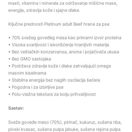
masti, vitamina i minerala za održavanje mišićne mase,
energije, zdravlja kože i sjajne dlake.
Ključne prednosti Platinum adult Beef hrana za pse
• 70% svežeg goveđeg mesa kao primarni izvor proteina
• Visoka svarljivost i iskorišćenje hranljivih materija
• Bez veštačkih konzervansa, aroma i pojačivača ukusa
• Bez GMO sastojaka
• Podržava zdravlje kože i dlake zahvaljujući omega
masnim kiselinama
• Stabilna energija bez naglih oscilacija šećera
• Pogodna i za izbirljive pse
• Polu-vlažna tekstura za bolju prihvatljivost
Sastav:
Sveže goveđe meso (70%), pirinač, kukuruz, sušena riba,
pivski kvasac, sušena pulpa jabuke, sušena repina pulpa