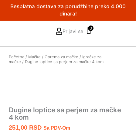
Pređi
Besplatna dostava za porudžbine preko 4.000
na
dinara!
sadržaj
0
Prijavi se
Početna
/
Mačke
/
Oprema za mačke
/
Igračke za
mačke
/ Dugine loptice sa perjem za mačke 4 kom
Dugine loptice sa perjem za mačke
4 kom
251,00
RSD
Sa PDV-Om