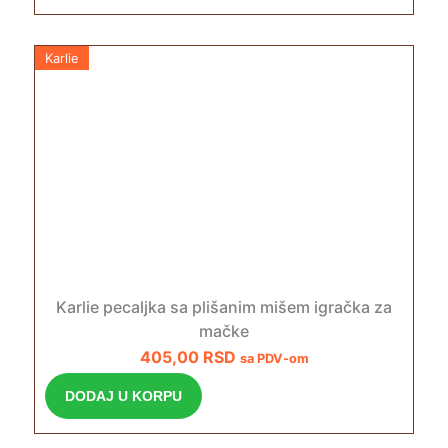
Karlie
Karlie pecaljka sa plišanim mišem igračka za
mačke
405,00
RSD
sa PDV-om
DODAJ U KORPU