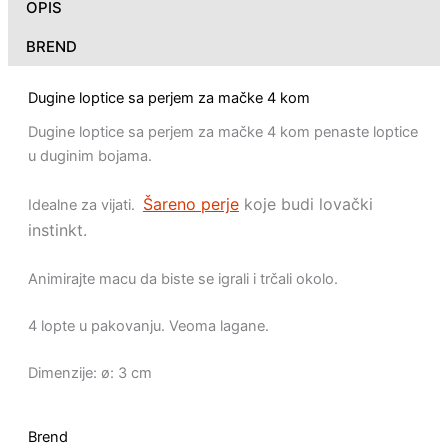
OPIS
BREND
Dugine loptice sa perjem za mačke 4 kom
Dugine loptice sa perjem za mačke 4 kom penaste loptice
u duginim bojama.
Šareno perje
koje budi lovački
Idealne za vijati.
instinkt.
Animirajte macu da biste se igrali i trčali okolo.
4 lopte u pakovanju. Veoma lagane.
Dimenzije: ø: 3 cm
Brend