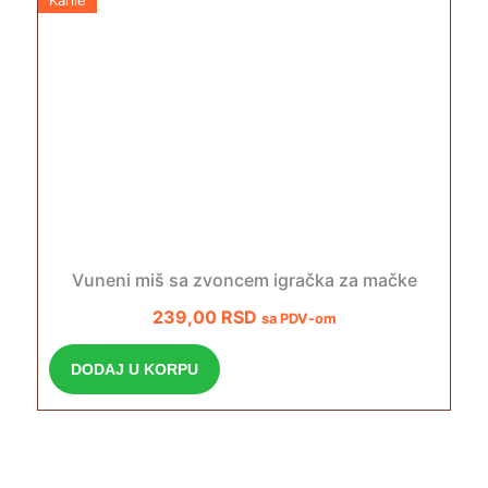
Karlie
Vuneni miš sa zvoncem igračka za mačke
239,00
RSD
sa PDV-om
DODAJ U KORPU