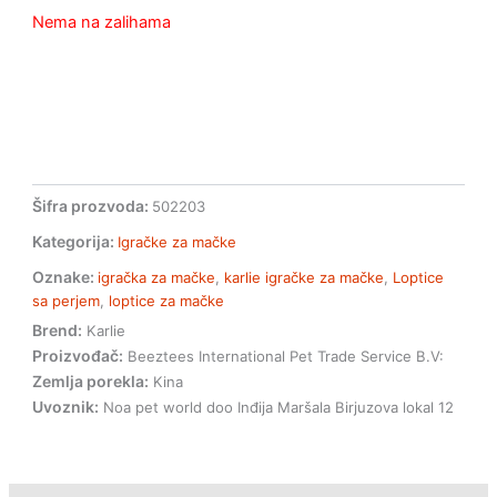
Nema na zalihama
Šifra prozvoda:
502203
Kategorija:
Igračke za mačke
Oznake:
igračka za mačke
,
karlie igračke za mačke
,
Loptice
sa perjem
,
loptice za mačke
Brend:
Karlie
Proizvođač:
Beeztees International Pet Trade Service B.V:
Zemlja porekla:
Kina
Uvoznik:
Noa pet world doo Inđija Maršala Birjuzova lokal 12