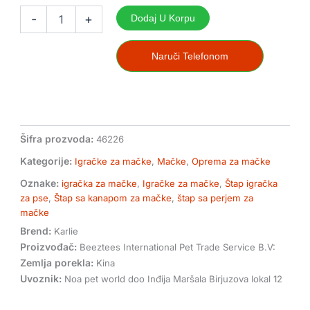
štap
-
+
Dodaj U Korpu
sa
kanapom
i
Naruči Telefonom
perjem
igračka
za
mačke
količina
Šifra prozvoda:
46226
Kategorije:
Igračke za mačke
,
Mačke
,
Oprema za mačke
Oznake:
igračka za mačke
,
Igračke za mačke
,
Štap igračka
za pse
,
Štap sa kanapom za mačke
,
štap sa perjem za
mačke
Brend:
Karlie
Proizvođač:
Beeztees International Pet Trade Service B.V:
Zemlja porekla:
Kina
Uvoznik:
Noa pet world doo Inđija Maršala Birjuzova lokal 12