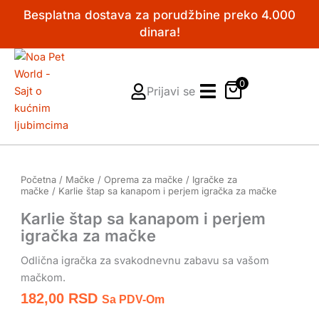
Pređi
Besplatna dostava za porudžbine preko 4.000
na
dinara!
sadržaj
0
Prijavi se
Početna
/
Mačke
/
Oprema za mačke
/
Igračke za
mačke
/ Karlie štap sa kanapom i perjem igračka za mačke
Karlie štap sa kanapom i perjem
igračka za mačke
Odlična igračka za svakodnevnu zabavu sa vašom
mačkom.
182,00
RSD
Sa PDV-Om
Karlie