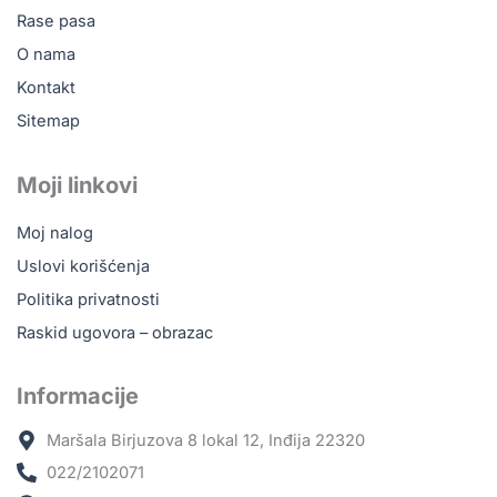
a
.
Rase pasa
0
v
4
O nama
i
1
š
Kontakt
,
e
Sitemap
v
0
a
0
Moji linkovi
r
i
R
Moj nalog
j
S
Uslovi korišćenja
a
D
n
Politika privatnosti
d
t
Raskid ugovora – obrazac
o
i
3
.
Informacije
.
O
8
p
Maršala Birjuzova 8 lokal 12, Inđija 22320
3
c
022/2102071
i
7