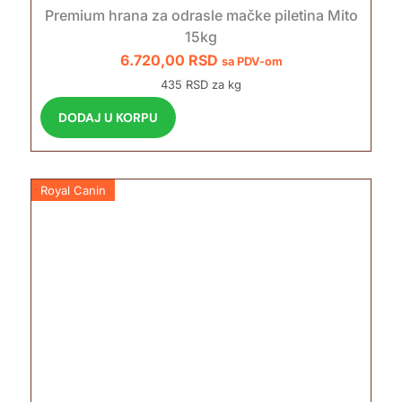
Premium hrana za odrasle mačke piletina Mito
j
15kg
e
6.720,00
RSD
sa PDV-om
m
o
435 RSD za kg
g
DODAJ U KORPU
u
b
i
Royal Canin
t
i
i
z
a
b
r
a
n
e