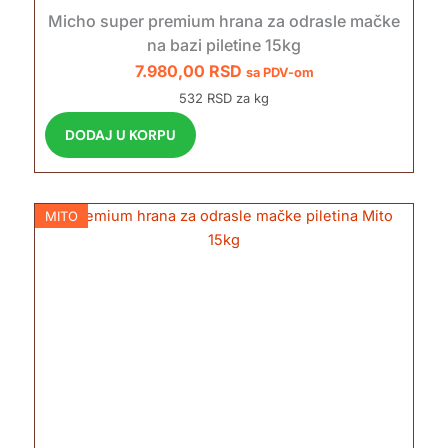
a
Micho super premium hrana za odrasle mačke
v
na bazi piletine 15kg
i
7.980,00
RSD
sa PDV-om
š
532 RSD za kg
e
v
DODAJ U KORPU
a
r
i
MITO
j
a
n
t
i
.
O
p
c
i