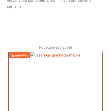
inovativnim konceptima, zanimljivim brendovima i
serijama.
Povezani proizvodi
SpeedyPet