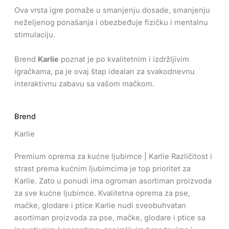
Ova vrsta igre pomaže u smanjenju dosade, smanjenju
neželjenog ponašanja i obezbeđuje fizičku i mentalnu
stimulaciju.
Brend
Karlie
poznat je po kvalitetnim i izdržljivim
igračkama, pa je ovaj štap idealan za svakodnevnu
interaktivnu zabavu sa vašom mačkom.
Brend
Karlie
Premium oprema za kućne ljubimce | Karlie Različitost i
strast prema kućnim ljubimcima je top prioritet za
Karlie. Zato u ponudi ima ogroman asortiman proizvoda
za sve kućne ljubimce. Kvalitetna oprema za pse,
mačke, glodare i ptice Karlie nudi sveobuhvatan
asortiman proizvoda za pse, mačke, glodare i ptice sa