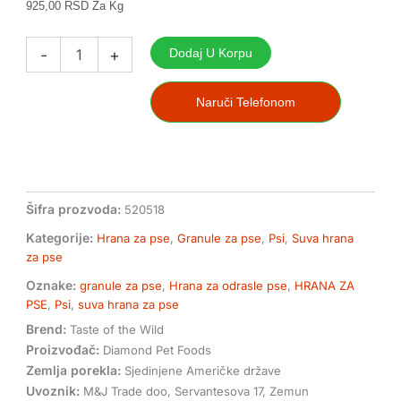
925,00 RSD Za Kg
Taste
of
-
+
Dodaj U Korpu
the
wild
southwest
Naruči Telefonom
canyon
hrana
za
odrasle
pse
sa
Šifra prozvoda:
520518
mesom
Kategorije:
Hrana za pse
,
Granule za pse
,
Psi
,
Suva hrana
divlje
za pse
svinje
12,2kg
Oznake:
granule za pse
,
Hrana za odrasle pse
,
HRANA ZA
količina
PSE
,
Psi
,
suva hrana za pse
Brend:
Taste of the Wild
Proizvođač:
Diamond Pet Foods
Zemlja porekla:
Sjedinjene Američke države
Uvoznik:
M&J Trade doo, Servantesova 17, Zemun