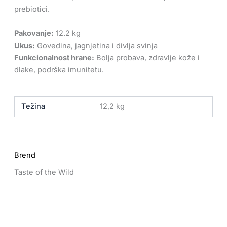
prebiotici.
Pakovanje:
12.2 kg
Ukus:
Govedina, jagnjetina i divlja svinja
Funkcionalnost hrane:
Bolja probava, zdravlje kože i
dlake, podrška imunitetu.
Težina
12,2 kg
Brend
Taste of the Wild