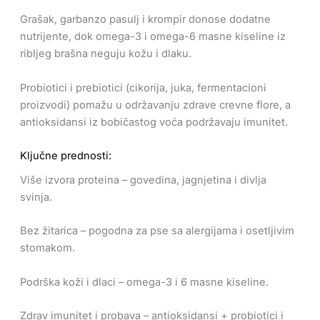
Grašak, garbanzo pasulj i krompir donose dodatne
nutrijente, dok omega-3 i omega-6 masne kiseline iz
ribljeg brašna neguju kožu i dlaku.
Probiotici i prebiotici (cikorija, juka, fermentacioni
proizvodi) pomažu u održavanju zdrave crevne flore, a
antioksidansi iz bobičastog voća podržavaju imunitet.
Ključne prednosti:
Više izvora proteina – govedina, jagnjetina i divlja
svinja.
Bez žitarica – pogodna za pse sa alergijama i osetljivim
stomakom.
Podrška koži i dlaci – omega-3 i 6 masne kiseline.
Zdrav imunitet i probava – antioksidansi + probiotici i