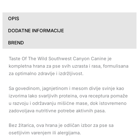
OPIS
DODATNE INFORMACIJE
BREND
Taste Of The Wild Southwest Canyon Canine je
kompletna hrana za pse svih uzrasta i rasa, formulisana
za optimalno zdravlje i izdržljivost.
Sa govedinom, jagnjetinom i mesom divlje svinje kao
izvorima lako svarljivih proteina, ova receptura pomaže
u razvoju i održavanju mišićne mase, dok istovremeno
zadovoljava nutritivne potrebe aktivnih pasa.
Bez žitarica, ova hrana je odličan izbor za pse sa
osetljivim varenjem ili alergijama.