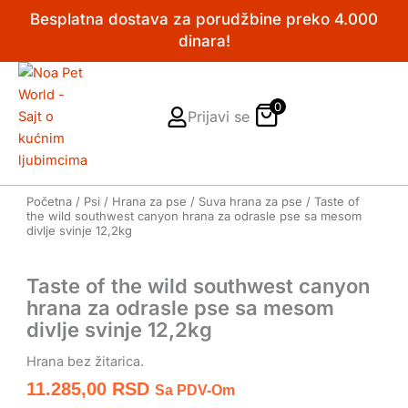
Pređi
Besplatna dostava za porudžbine preko 4.000
na
dinara!
sadržaj
0
Prijavi se
Početna
/
Psi
/
Hrana za pse
/
Suva hrana za pse
/ Taste of
the wild southwest canyon hrana za odrasle pse sa mesom
divlje svinje 12,2kg
Taste of the wild southwest canyon
hrana za odrasle pse sa mesom
divlje svinje 12,2kg
Hrana bez žitarica.
11.285,00
RSD
Sa PDV-Om