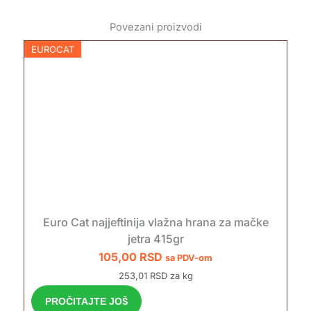
Povezani proizvodi
EUROCAT
Euro Cat najjeftinija vlažna hrana za mačke
jetra 415gr
105,00
RSD
sa PDV-om
253,01 RSD za kg
PROČITAJTE JOŠ