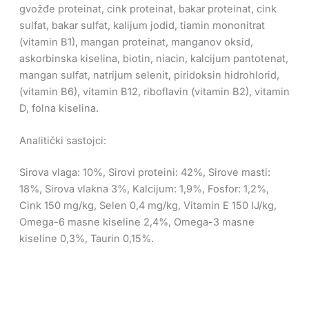
gvožđe proteinat, cink proteinat, bakar proteinat, cink
sulfat, bakar sulfat, kalijum jodid, tiamin mononitrat
(vitamin B1), mangan proteinat, manganov oksid,
askorbinska kiselina, biotin, niacin, kalcijum pantotenat,
mangan sulfat, natrijum selenit, piridoksin hidrohlorid,
(vitamin B6), vitamin B12, riboflavin (vitamin B2), vitamin
D, folna kiselina.
Analitički sastojci:
Sirova vlaga: 10%, Sirovi proteini: 42%, Sirove masti:
18%, Sirova vlakna 3%, Kalcijum: 1,9%, Fosfor: 1,2%,
Cink 150 mg/kg, Selen 0,4 mg/kg, Vitamin E 150 IJ/kg,
Omega-6 masne kiseline 2,4%, Omega-3 masne
kiseline 0,3%, Taurin 0,15%.