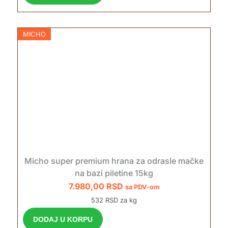
MICHO
Micho super premium hrana za odrasle mačke
na bazi piletine 15kg
7.980,00
RSD
sa PDV-om
532 RSD za kg
DODAJ U KORPU