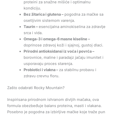
proteini za snažne mišiće i optimalnu
kondiciju.
Bez žitarica i glutena –
pogodna za mačke sa
osetljivim sistemom varenja.
Taurin –
esencijalna aminokiselina za zdravlje
srca i vida.
Omega-3 i omega-6 masne kiseline –
doprinose zdravoj koži i sjajnoj, gustoj dlaci.
Prirodni antioksidansi iz voća i povrća –
borovnice, maline i paradajz jačaju imunitet i
usporavaju proces starenja.
Probiotici i vlakna –
za stabilnu probavu i
zdravu crevnu floru.
Zašto odabrati Rocky Mountain?
Inspirisana prirodnom ishranom divljih mačaka, ova
formula obezbeđuje balans proteina, masti i vlakana.
Posebno je pogodna za izbirljive mačke koje traže pun