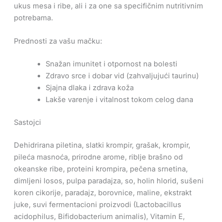
ukus mesa i ribe, ali i za one sa specifičnim nutritivnim
potrebama.
Prednosti za vašu mačku:
Snažan imunitet i otpornost na bolesti
Zdravo srce i dobar vid (zahvaljujući taurinu)
Sjajna dlaka i zdrava koža
Lakše varenje i vitalnost tokom celog dana
Sastojci
Dehidrirana piletina, slatki krompir, grašak, krompir,
pileća masnoća, prirodne arome, riblje brašno od
okeanske ribe, proteini krompira, pečena srnetina,
dimljeni losos, pulpa paradajza, so, holin hlorid, sušeni
koren cikorije, paradajz, borovnice, maline, ekstrakt
juke, suvi fermentacioni proizvodi (Lactobacillus
acidophilus, Bifidobacterium animalis), Vitamin E,