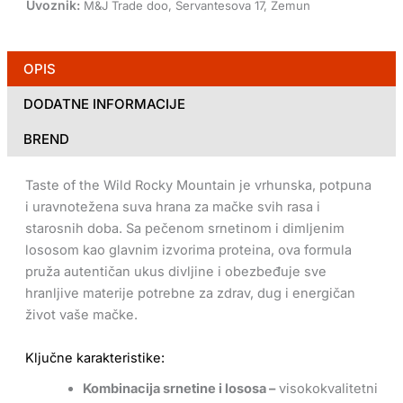
Uvoznik:
M&J Trade doo, Servantesova 17, Zemun
OPIS
DODATNE INFORMACIJE
BREND
Taste of the Wild Rocky Mountain je vrhunska, potpuna
i uravnotežena suva hrana za mačke svih rasa i
starosnih doba. Sa pečenom srnetinom i dimljenim
lososom kao glavnim izvorima proteina, ova formula
pruža autentičan ukus divljine i obezbeđuje sve
hranljive materije potrebne za zdrav, dug i energičan
život vaše mačke.
Ključne karakteristike:
Kombinacija srnetine i lososa –
visokokvalitetni