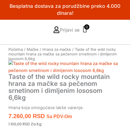
Pređi
Besplatna dostava za porudžbine preko 4.000
na
dinara!
sadržaj
0
Prijavi se
Početna
/
Mačke
/
Hrana za mačke
/ Taste of the wild rocky
mountain hrana za mačke sa pečenom srnetinom i dimljenim
lososom 6,6kg
Taste of the wild rocky mountain
hrana za mačke sa pečenom
srnetinom i dimljenim lososom
6,6kg
Hrana koja omogućava lakše varenje.
7.260,00
RSD
Sa PDV-Om
1.100,00 RSD Za Kg