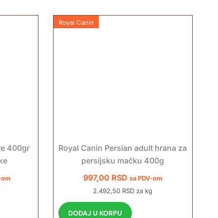
Royal Canin
re 400gr
Royal Canin Persian adult hrana za
ke
persijsku mačku 400g
997,00
RSD
-om
sa PDV-om
2.492,50 RSD za kg
DODAJ U KORPU