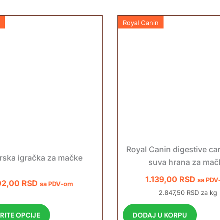
Royal Canin
Royal Canin digestive ca
rska igračka za mačke
suva hrana za mač
1.139,00
RSD
sa PDV
02,00
RSD
sa PDV-om
2.847,50 RSD za kg
O
RITE OPCIJE
DODAJ U KORPU