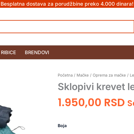
Besplatna dostava za porudžbine preko 4.000 dinara!
RIBICE
BRENDOVI
Početna
/
Mačke
/
Oprema za mačke
/
Le
Sklopivi krevet 
1.950,00
RSD
S
Sklopivi
krevet
Boja
ležaljka