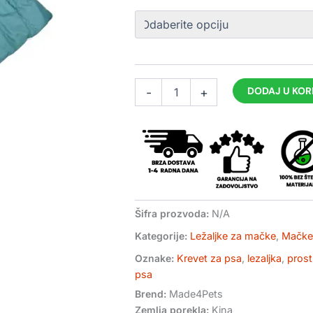
za
pse
Oksford
količina
DODAJ U KO
-
+
Šifra prozvoda:
N/A
Kategorije:
Ležaljke za mačke
,
Mačke
Oznake:
Krevet za psa
,
lezaljka
,
prost
psa
Brend:
Made4Pets
Zemlja porekla:
Kina