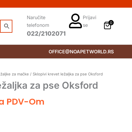
Naručite
Prijavi
0
telefonom
se
022/2102071
OFFICE@NOAPETWORLD.RS
žaljke za mačke
/ Sklopivi krevet ležaljka za pse Oksford
ležaljka za pse Oksford
a PDV-Om