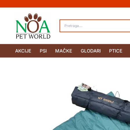
Pređi
na
sadržaj
AKCIJE
PSI
MAČKE
GLODARI
PTICE