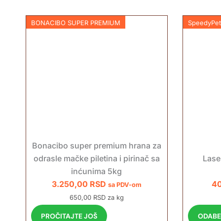
BONACIBO SUPER PREMIUM
SpeedyPet
Bonacibo super premium hrana za
Lase
odrasle mačke piletina i pirinač sa
inćunima 5kg
4
3.250,00
RSD
sa PDV-om
650,00 RSD za kg
ODABE
PROČITAJTE JOŠ