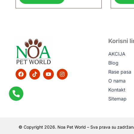
Korisni l
AKCIJA
Blog
F
T
Y
I
Rase pasa
a
i
o
n
O nama
c
k
u
s
e
t
t
t
Kontakt
b
o
u
a
o
k
b
g
Sitemap
o
e
r
k
a
m
© Copyright 2026. Noa Pet World – Sva prava su zadržan