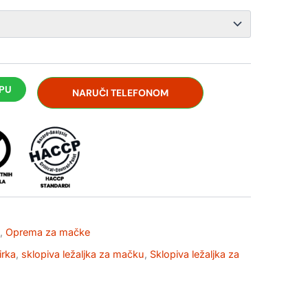
RPU
NARUČI TELEFONOM
,
Oprema za mačke
irka
,
sklopiva ležaljka za mačku
,
Sklopiva ležaljka za