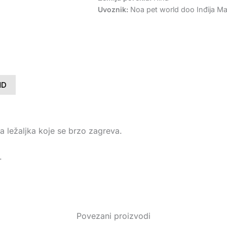
Uvoznik:
Noa pet world doo Inđija Mar
ND
 ležaljka koje se brzo zagreva.
.
Povezani proizvodi