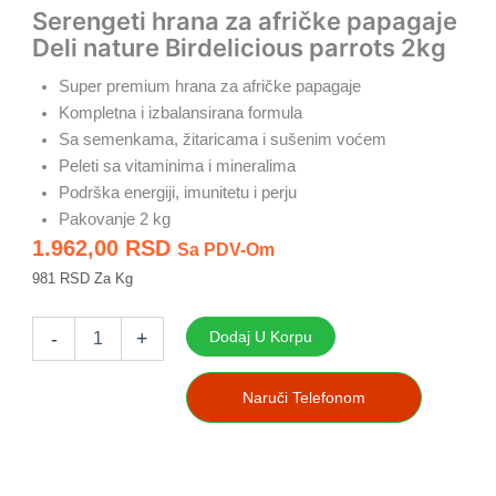
Serengeti hrana za afričke papagaje
Deli nature Birdelicious parrots 2kg
Super premium hrana za afričke papagaje
Kompletna i izbalansirana formula
Sa semenkama, žitaricama i sušenim voćem
Peleti sa vitaminima i mineralima
Podrška energiji, imunitetu i perju
Pakovanje 2 kg
1.962,00
RSD
Sa PDV-Om
981 RSD Za Kg
Serengeti
hrana
-
+
Dodaj U Korpu
za
afričke
papagaje
Naruči Telefonom
Deli
nature
Birdelicious
parrots