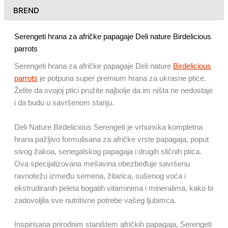
BREND
Serengeti hrana za afričke papagaje Deli nature Birdelicious
parrots
Serengeti hrana za afričke papagaje Deli nature
Birdelicious
parrots
je potpuna super premium hrana za ukrasne ptice.
Želite da svojoj ptici pružite najbolje da im ništa ne nedostaje
i da budu u savršenom stanju.
Deli Nature Birdelicious Serengeti je vrhunska kompletna
hrana pažljivo formulisana za afričke vrste papagaja, poput
sivog žakoa, senegalskog papagaja i drugih sličnih ptica.
Ova specijalizovana mešavina obezbeđuje savršenu
ravnotežu između semena, žitarica, sušenog voća i
ekstrudiranih peleta bogatih vitaminima i mineralima, kako bi
zadovoljila sve nutritivne potrebe vašeg ljubimca.
Inspirisana prirodnim staništem afričkih papagaja, Serengeti