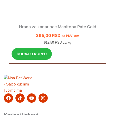
Hrana za kanarince Manitoba Pate Gold
365,00
RSD
sa PDV-om
912,50 RSD za kg
DODAJ U KORPU
F
T
Y
I
a
i
o
n
c
k
u
s
e
t
t
t
b
o
u
a
Korisni linkovi