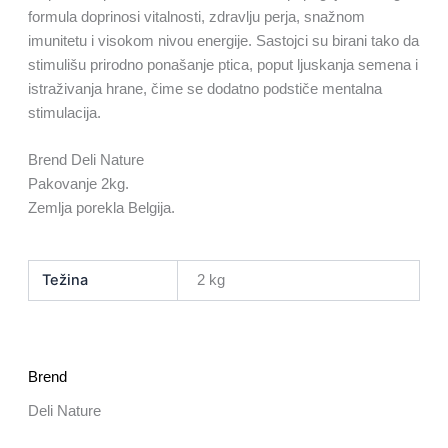
formula doprinosi vitalnosti, zdravlju perja, snažnom
imunitetu i visokom nivou energije. Sastojci su birani tako da
stimulišu prirodno ponašanje ptica, poput ljuskanja semena i
istraživanja hrane, čime se dodatno podstiče mentalna
stimulacija.
Brend Deli Nature
Pakovanje 2kg.
Zemlja porekla Belgija.
Težina
2 kg
Brend
Deli Nature