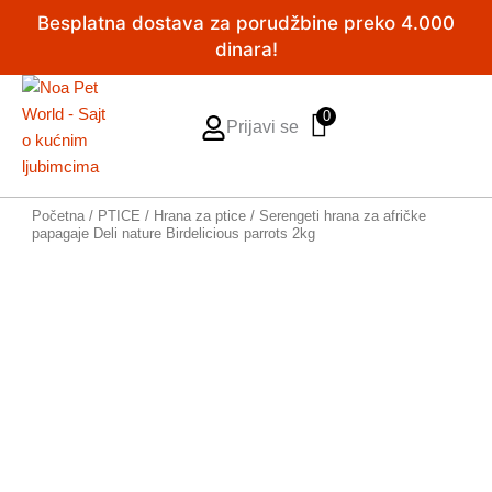
Pređi
Besplatna dostava za porudžbine preko 4.000
na
dinara!
sadržaj
0
Prijavi se
Početna
/
PTICE
/
Hrana za ptice
/ Serengeti hrana za afričke
papagaje Deli nature Birdelicious parrots 2kg