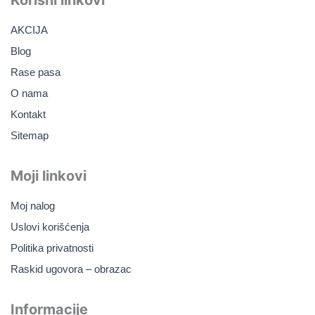
o
k
b
g
o
e
r
AKCIJA
k
a
m
Blog
Rase pasa
O nama
Kontakt
Sitemap
Moji linkovi
Moj nalog
Uslovi korišćenja
Politika privatnosti
Raskid ugovora – obrazac
Informacije