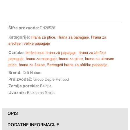
2kg
količina
Šifra prozvoda:
DN28528
Kategorije:
Hrana za ptice
,
Hrana za papagaje
,
Hrana za
srednje i velike papagaje
Oznake:
birdelicious hrana za papagaje
,
hrana za afričke
papagaje
,
hrana za papagaje
,
hrana za ptice
,
hrana za ukrasne
ptice
,
hrana za žakoe
,
Serengeti hrana za afričke papagaje
Brend:
Deli Nature
Proizvođač:
Group Depre Petfood
Zemlja porekla:
Belgija
Uvoznik:
Balkan as Srbija
OPIS
DODATNE INFORMACIJE