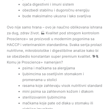
ojača digestivni i imuni sistem
obezbedi stabilnu i dugoročnu energiju
bude maksimalno ukusna i lako svarljiva
Ovo nije samo hrana – ovo je naučno oblikovana ishrana
za dug, zdrav život. 🏭 Kvalitet pod strogom kontrolom
Proscience+ se proizvodi u modernim pogonima sa
HACCP i veterinarskim standardima. Svaka serija prolazi
nutritivne, mikrobiološke i digestibilne analize kako bi
se obezbedio konstantan super premium kvalitet. 🐕🐈
Komu je Proscience+ namenjen?
psima i mačkama sa alergijama
ljubimcima sa osetljivim stomakom i
promenama u stolici
rasama koje zahtevaju visok nutritivni standard
mini psima sa zahtevnom kožom i dlakom
sterilizovanim ljubimcima
mačkama koje pate od dlaka u stomaku ili
slabijeg imuniteta