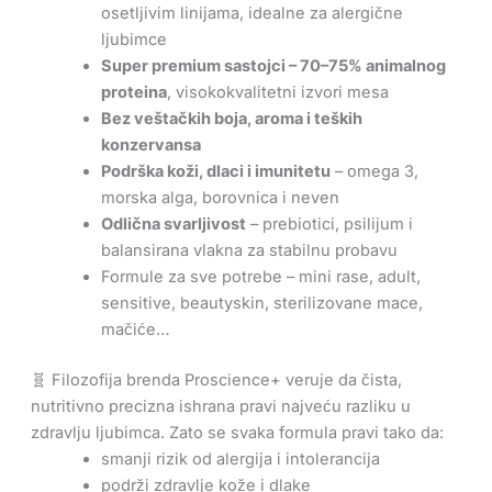
osetljivim linijama, idealne za alergične
ljubimce
Super premium sastojci – 70–75% animalnog
proteina
, visokokvalitetni izvori mesa
Bez veštačkih boja, aroma i teških
konzervansa
Podrška koži, dlaci i imunitetu
– omega 3,
morska alga, borovnica i neven
Odlična svarljivost
– prebiotici, psilijum i
balansirana vlakna za stabilnu probavu
Formule za sve potrebe – mini rase, adult,
sensitive, beautyskin, sterilizovane mace,
mačiće…
🧬 Filozofija brenda Proscience+ veruje da čista,
nutritivno precizna ishrana pravi najveću razliku u
zdravlju ljubimca. Zato se svaka formula pravi tako da:
smanji rizik od alergija i intolerancija
podrži zdravlje kože i dlake