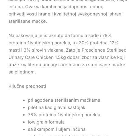
inćuna. Ovakva kombinacija doprinosi dobroj
prihvatljivosti hrane i kvalitetnoj svakodnevnoj ishrani
sterilisane mačke.
Na pakovanju je istaknuto da formula sadrži 78%
proteina životinjskog porekla, uz 30% proteina, 12%
masti i 3% sirovih vlakana. Zato je Proscience Sterilised
Urinary Care Chicken 1.5kg dobar izbor za vlasnike koji
traže kvalitetnu urinary care hranu za sterilisane mačke
sa piletinom.
Ključne prednosti
prilagođena sterilisanim mačkama
piletina kao glavni sastojak
78% proteina životinjskog porekla
low grain formula
sa škampom i uljem inćuna