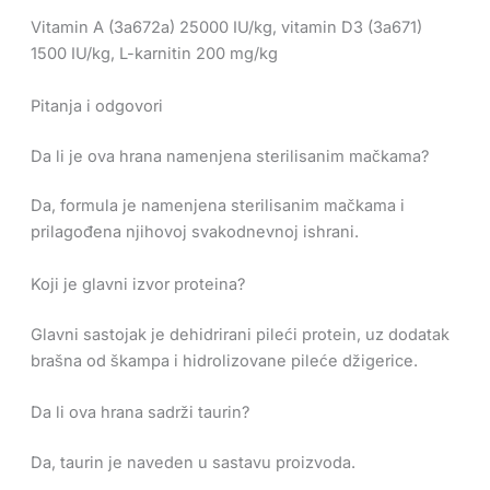
Vitamin A (3a672a) 25000 IU/kg, vitamin D3 (3a671)
1500 IU/kg, L-karnitin 200 mg/kg
Pitanja i odgovori
Da li je ova hrana namenjena sterilisanim mačkama?
Da, formula je namenjena sterilisanim mačkama i
prilagođena njihovoj svakodnevnoj ishrani.
Koji je glavni izvor proteina?
Glavni sastojak je dehidrirani pileći protein, uz dodatak
brašna od škampa i hidrolizovane pileće džigerice.
Da li ova hrana sadrži taurin?
Da, taurin je naveden u sastavu proizvoda.