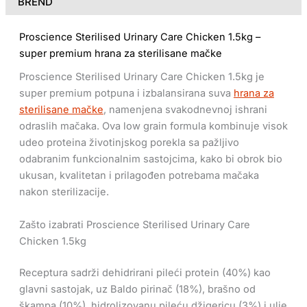
BREND
Proscience Sterilised Urinary Care Chicken 1.5kg –
super premium hrana za sterilisane mačke
Proscience Sterilised Urinary Care Chicken 1.5kg je
super premium potpuna i izbalansirana suva
hrana za
sterilisane mačke
, namenjena svakodnevnoj ishrani
odraslih mačaka. Ova low grain formula kombinuje visok
udeo proteina životinjskog porekla sa pažljivo
odabranim funkcionalnim sastojcima, kako bi obrok bio
ukusan, kvalitetan i prilagođen potrebama mačaka
nakon sterilizacije.
Zašto izabrati Proscience Sterilised Urinary Care
Chicken 1.5kg
Receptura sadrži dehidrirani pileći protein (40%) kao
glavni sastojak, uz Baldo pirinač (18%), brašno od
škampa (10%), hidrolizovanu pileću džigericu (3%) i ulje