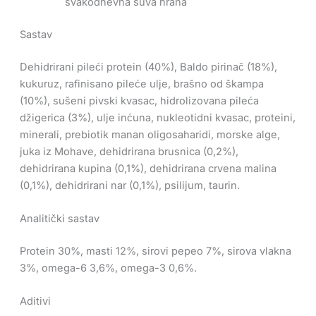
svakodnevna suva hrana
Sastav
Dehidrirani pileći protein (40%), Baldo pirinač (18%),
kukuruz, rafinisano pileće ulje, brašno od škampa
(10%), sušeni pivski kvasac, hidrolizovana pileća
džigerica (3%), ulje inćuna, nukleotidni kvasac, proteini,
minerali, prebiotik manan oligosaharidi, morske alge,
juka iz Mohave, dehidrirana brusnica (0,2%),
dehidrirana kupina (0,1%), dehidrirana crvena malina
(0,1%), dehidrirani nar (0,1%), psilijum, taurin.
Analitički sastav
Protein 30%, masti 12%, sirovi pepeo 7%, sirova vlakna
3%, omega-6 3,6%, omega-3 0,6%.
Aditivi