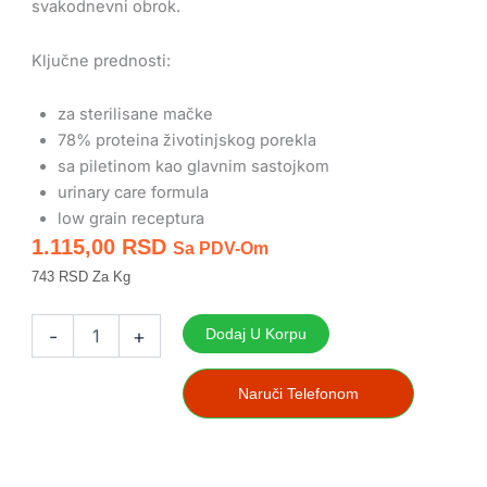
svakodnevni obrok.
Ključne prednosti:
za sterilisane mačke
78% proteina životinjskog porekla
sa piletinom kao glavnim sastojkom
urinary care formula
low grain receptura
1.115,00
RSD
Sa PDV-Om
743 RSD Za Kg
Proscience
Sterilised
-
+
Dodaj U Korpu
Urinary
Care
Chicken
Naruči Telefonom
1.5kg
količina