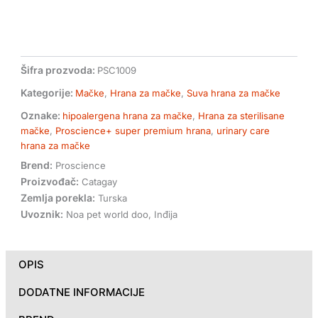
Šifra prozvoda:
PSC1009
Kategorije:
Mačke
,
Hrana za mačke
,
Suva hrana za mačke
Oznake:
hipoalergena hrana za mačke
,
Hrana za sterilisane
mačke
,
Proscience+ super premium hrana
,
urinary care
hrana za mačke
Brend:
Proscience
Proizvođač:
Catagay
Zemlja porekla:
Turska
Uvoznik:
Noa pet world doo, Inđija
OPIS
DODATNE INFORMACIJE