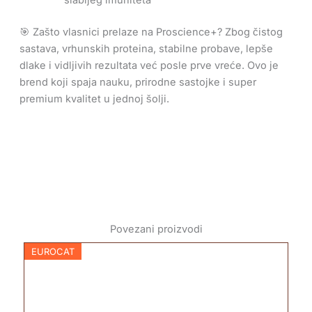
🎯 Zašto vlasnici prelaze na Proscience+? Zbog čistog
sastava, vrhunskih proteina, stabilne probave, lepše
dlake i vidljivih rezultata već posle prve vreće. Ovo je
brend koji spaja nauku, prirodne sastojke i super
premium kvalitet u jednoj šolji.
Povezani proizvodi
EUROCAT