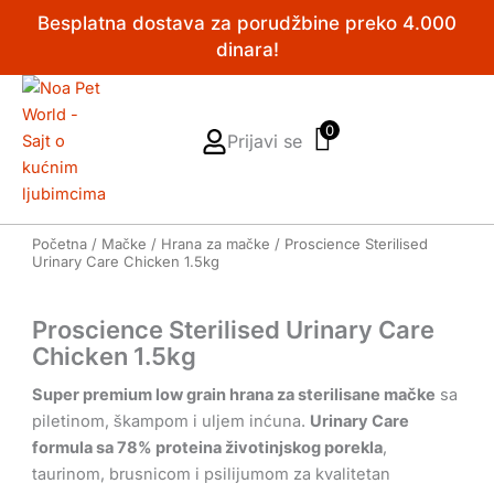
Pređi
Besplatna dostava za porudžbine preko 4.000
na
dinara!
sadržaj
0
Prijavi se
Početna
/
Mačke
/
Hrana za mačke
/ Proscience Sterilised
Urinary Care Chicken 1.5kg
Proscience Sterilised Urinary Care
Chicken 1.5kg
Super premium low grain hrana za sterilisane mačke
sa
piletinom, škampom i uljem inćuna.
Urinary Care
formula sa 78% proteina životinjskog porekla
,
taurinom, brusnicom i psilijumom za kvalitetan