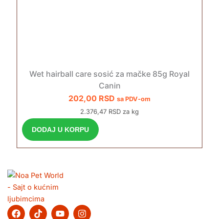
Wet hairball care sosić za mačke 85g Royal
Canin
202,00
RSD
sa PDV-om
2.376,47 RSD za kg
DODAJ U KORPU
F
T
Y
I
a
i
o
n