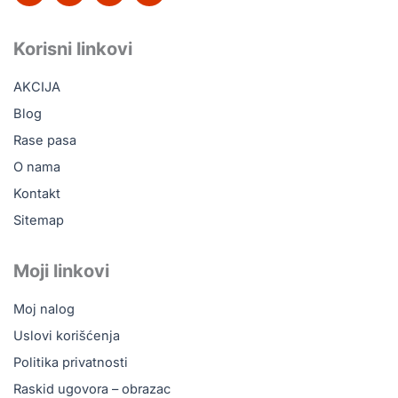
c
k
u
s
e
t
t
t
b
o
u
a
Korisni linkovi
o
k
b
g
o
e
r
AKCIJA
k
a
m
Blog
Rase pasa
O nama
Kontakt
Sitemap
Moji linkovi
Moj nalog
Uslovi korišćenja
Politika privatnosti
Raskid ugovora – obrazac