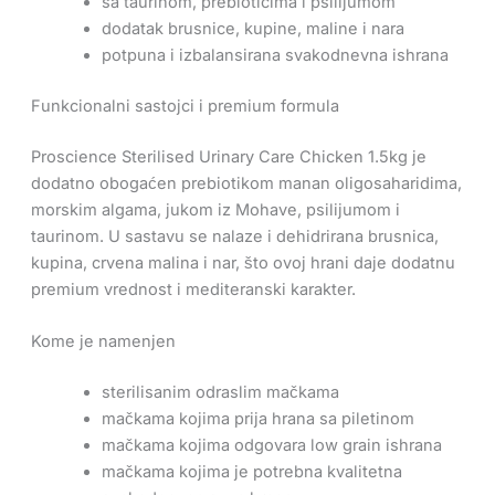
sa taurinom, prebioticima i psilijumom
dodatak brusnice, kupine, maline i nara
potpuna i izbalansirana svakodnevna ishrana
Funkcionalni sastojci i premium formula
Proscience Sterilised Urinary Care Chicken 1.5kg je
dodatno obogaćen prebiotikom manan oligosaharidima,
morskim algama, jukom iz Mohave, psilijumom i
taurinom. U sastavu se nalaze i dehidrirana brusnica,
kupina, crvena malina i nar, što ovoj hrani daje dodatnu
premium vrednost i mediteranski karakter.
Kome je namenjen
sterilisanim odraslim mačkama
mačkama kojima prija hrana sa piletinom
mačkama kojima odgovara low grain ishrana
mačkama kojima je potrebna kvalitetna