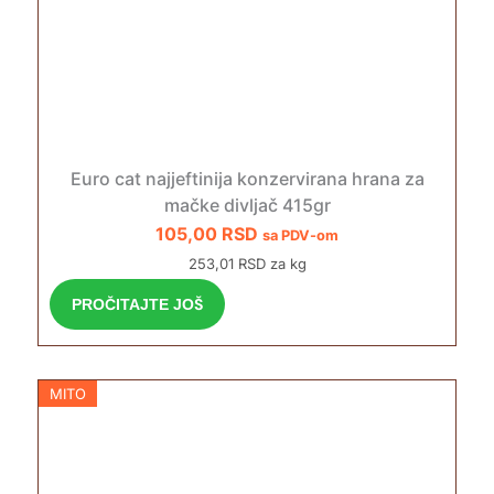
Euro cat najjeftinija konzervirana hrana za
mačke divljač 415gr
105,00
RSD
sa PDV-om
253,01 RSD za kg
PROČITAJTE JOŠ
MITO