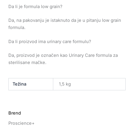
Da li je formula low grain?
Da, na pakovanju je istaknuto da je u pitanju low grain
formula.
Da li proizvod ima urinary care formulu?
Da, proizvod je označen kao Urinary Care formula za
sterilisane mačke.
Težina
1,5 kg
Brend
Proscience+