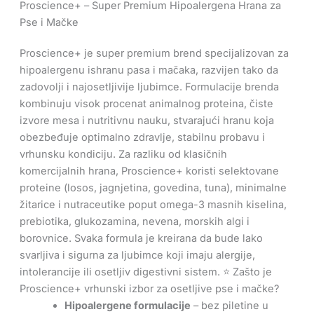
Proscience+ – Super Premium Hipoalergena Hrana za
Pse i Mačke
Proscience+ je super premium brend specijalizovan za
hipoalergenu ishranu pasa i mačaka, razvijen tako da
zadovolji i najosetljivije ljubimce. Formulacije brenda
kombinuju visok procenat animalnog proteina, čiste
izvore mesa i nutritivnu nauku, stvarajući hranu koja
obezbeđuje optimalno zdravlje, stabilnu probavu i
vrhunsku kondiciju. Za razliku od klasičnih
komercijalnih hrana, Proscience+ koristi selektovane
proteine (losos, jagnjetina, govedina, tuna), minimalne
žitarice i nutraceutike poput omega-3 masnih kiselina,
prebiotika, glukozamina, nevena, morskih algi i
borovnice. Svaka formula je kreirana da bude lako
svarljiva i sigurna za ljubimce koji imaju alergije,
intolerancije ili osetljiv digestivni sistem. ⭐ Zašto je
Proscience+ vrhunski izbor za osetljive pse i mačke?
Hipoalergene formulacije
– bez piletine u