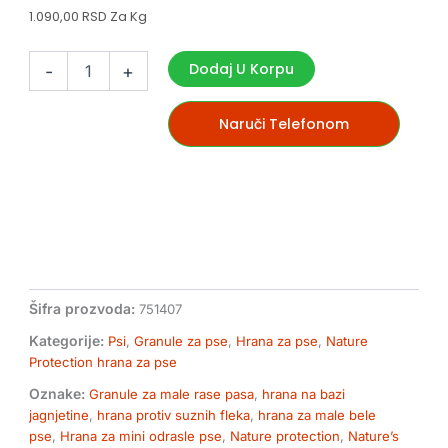
1.090,00 RSD Za Kg
Nature’s
Protection
Dodaj U Korpu
-
+
Superior
Care
White
Naruči Telefonom
Dogs
Adult
Small
&
Mini
Breeds
10
kg
–
Šifra prozvoda:
751407
super
premium
Kategorije:
Psi
,
Granule za pse
,
Hrana za pse
,
Nature
hrana
Protection hrana za pse
za
Oznake:
Granule za male rase pasa
,
hrana na bazi
bele
jagnjetine
,
hrana protiv suznih fleka
,
hrana za male bele
pse
pse
,
Hrana za mini odrasle pse
,
Nature protection
,
Nature’s
količina