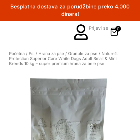
Pređi
Besplatna dostava za porudžbine preko 4.000
na
dinara!
sadržaj
Prijavi se
0
Početna
/
Psi
/
Hrana za pse
/
Granule za pse
/ Nature’s
Protection Superior Care White Dogs Adult Small & Mini
Breeds 10 kg – super premium hrana za bele pse