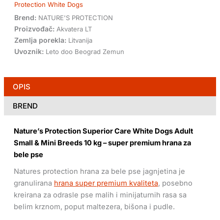
Protection White Dogs
Brend:
NATURE'S PROTECTION
Proizvođač:
Akvatera LT
Zemlja porekla:
Litvanija
Uvoznik:
Leto doo Beograd Zemun
OPIS
BREND
Nature’s Protection Superior Care White Dogs Adult
Small & Mini Breeds 10 kg – super premium hrana za
bele pse
Natures protection hrana za bele pse jagnjetina je
granulirana
hrana super premium kvaliteta
, posebno
kreirana za odrasle pse malih i minijaturnih rasa sa
belim krznom, poput maltezera, bišona i pudle.