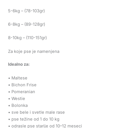
5-6kg – (78-103gr)
6-8kg – (89-128gr)
8-10kg – (110-151gr)
Za koje pse je namenjena
Idealno za:
• Maltese
• Bichon Frise
• Pomeranian
• Westie
• Bolonka
• sve bele i svetle male rase
• pse težine od 1 do 10 kg
• odrasle pse starije od 10–12 meseci