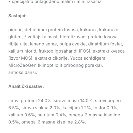
• specijalno prilagođeno malim i mini rasama
Sastojci:
pirinač, dehidrirani protein lososa, kukuruz, kukuruzni
gluten, životinjska mast, hidrolizovani protein lososa,
riblje ulje, laneno seme, pulpa cvekle, dinatrijum fosfat,
kalijum hlorid, fruktooligosaharidi (FOS), ekstrakt kvasca
(izvor MOS), ekstrakt cikorije, Yucca schidigera,
MicroZeoGen (klinoptilolit prirodnog porekla),
antioksidansi.
Analitički sastav:
sirovi proteini 24.0%, sirove masti 14.0%, sirovi pepeo
6.5%, sirova vlakna 2.0%, kalcijum 1.2%, fosfor 0.9%,
kalijum 0.6%, natrijum 0.4%, omega-3 masne kiseline
0.5%, omega-6 masne kiseline 2.8%.