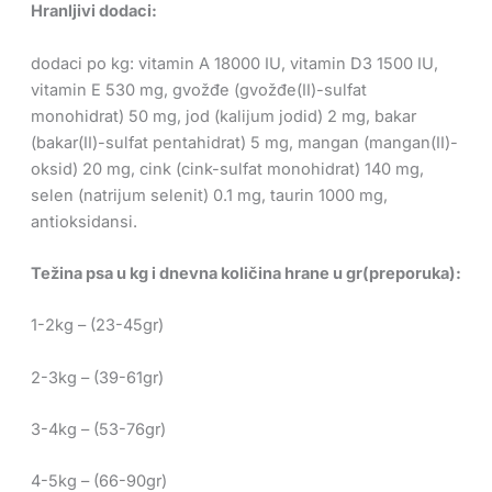
Hranljivi dodaci:
dodaci po kg: vitamin A 18000 IU, vitamin D3 1500 IU,
vitamin E 530 mg, gvožđe (gvožđe(II)-sulfat
monohidrat) 50 mg, jod (kalijum jodid) 2 mg, bakar
(bakar(II)-sulfat pentahidrat) 5 mg, mangan (mangan(II)-
oksid) 20 mg, cink (cink-sulfat monohidrat) 140 mg,
selen (natrijum selenit) 0.1 mg, taurin 1000 mg,
antioksidansi.
Težina psa u kg i dnevna količina hrane u gr(preporuka):
1-2kg – (23-45gr)
2-3kg – (39-61gr)
3-4kg – (53-76gr)
4-5kg – (66-90gr)