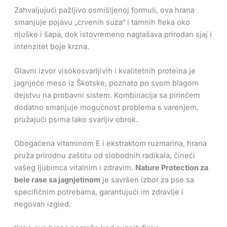
Zahvaljujući pažljivo osmišljenoj formuli, ova hrana
smanjuje pojavu „crvenih suza“ i tamnih fleka oko
njuške i šapa, dok istovremeno naglašava prirodan sjaj i
intenzitet boje krzna.
Glavni izvor visokosvarljivih i kvalitetnih proteina je
jagnjeće meso iz Škotske, poznato po svom blagom
dejstvu na probavni sistem. Kombinacija sa pirinčem
dodatno smanjuje mogućnost problema s varenjem,
pružajući psima lako svarljiv obrok.
Obogaćena vitaminom E i ekstraktom ruzmarina, hrana
pruža prirodnu zaštitu od slobodnih radikala, čineći
vašeg ljubimca vitalnim i zdravim.
Nature Protection za
bele rase sa jagnjetinom
je savršen izbor za pse sa
specifičnim potrebama, garantujući im zdravlje i
negovan izgled.