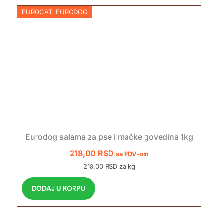
EUROCAT
,
EURODOG
Eurodog salama za pse i mačke govedina 1kg
218,00
RSD
sa PDV-om
218,00 RSD za kg
DODAJ U KORPU