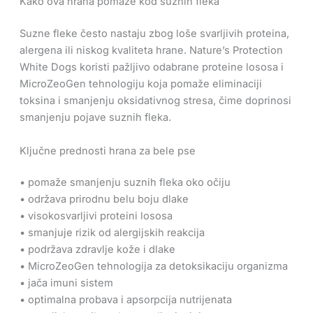
Kako ova hrana pomaže kod suznih fleka
Suzne fleke često nastaju zbog loše svarljivih proteina,
alergena ili niskog kvaliteta hrane. Nature’s Protection
White Dogs koristi pažljivo odabrane proteine lososa i
MicroZeoGen tehnologiju koja pomaže eliminaciji
toksina i smanjenju oksidativnog stresa, čime doprinosi
smanjenju pojave suznih fleka.
Ključne prednosti hrana za bele pse
• pomaže smanjenju suznih fleka oko očiju
• održava prirodnu belu boju dlake
• visokosvarljivi proteini lososa
• smanjuje rizik od alergijskih reakcija
• podržava zdravlje kože i dlake
• MicroZeoGen tehnologija za detoksikaciju organizma
• jača imuni sistem
• optimalna probava i apsorpcija nutrijenata