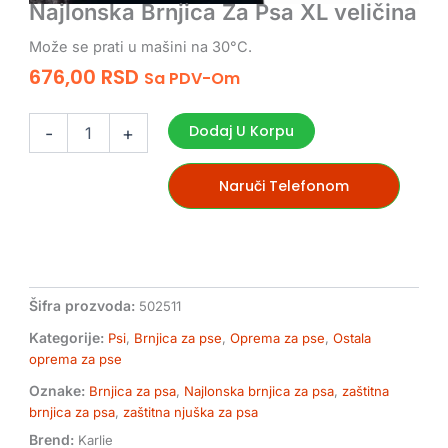
Najlonska Brnjica Za Psa XL veličina
Može se prati u mašini na 30°C.
676,00
RSD
Sa PDV-Om
Najlonska
Brnjica
Dodaj U Korpu
-
+
Za
Psa
XL
Naruči Telefonom
veličina
količina
Šifra prozvoda:
502511
Kategorije:
Psi
,
Brnjica za pse
,
Oprema za pse
,
Ostala
oprema za pse
Oznake:
Brnjica za psa
,
Najlonska brnjica za psa
,
zaštitna
brnjica za psa
,
zaštitna njuška za psa
Brend:
Karlie