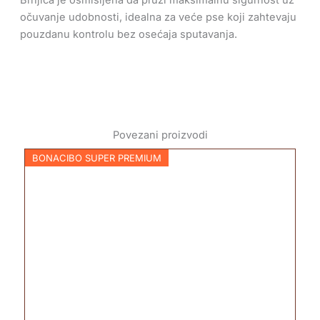
Brnjica je osmišljena da pruži maksimalnu sigurnost uz
očuvanje udobnosti, idealna za veće pse koji zahtevaju
pouzdanu kontrolu bez osećaja sputavanja.
Povezani proizvodi
BONACIBO SUPER PREMIUM