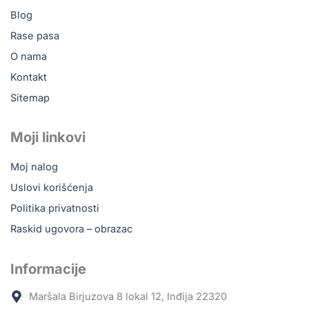
m
Blog
Rase pasa
O nama
Kontakt
Sitemap
Moji linkovi
Moj nalog
Uslovi korišćenja
Politika privatnosti
Raskid ugovora – obrazac
Informacije
Maršala Birjuzova 8 lokal 12, Inđija 22320