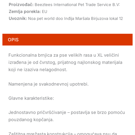
Proizvođač:
Beeztees International Pet Trade Service B.V:
Zemlja porekla:
EU
Uvoznik:
Noa pet world doo Inđija Maršala Birjuzova lokal 12
OPIS
Funkcionalna brnjica za pse velikih rasa u XL veličini
izrađena je od čvrstog, prijatnog najlonskog materijala
koji ne izaziva nelagodnost.
Namenjena je svakodnevnoj upotrebi.
Glavne karakteristike:
Jednostavno pričvršćivanje – postavlja se brzo pomoću
pouzdanog kopčanja.
Zaštitna mrežasta konstrukcija – omogućava psu da