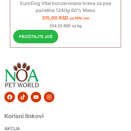
EuroDog Vital konzervirana hrana za pse
pačetine 1240g 60% Meso
315,00
RSD
sa PDV-om
254,03 RSD za kg
PROČITAJTE JOŠ
F
T
Y
I
a
i
o
n
c
k
u
s
e
t
t
t
b
o
u
a
Korisni linkovi
o
k
b
g
o
e
r
AKCIJA
k
a