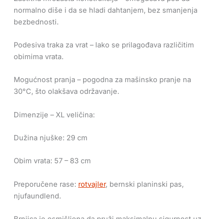
normalno diše i da se hladi dahtanjem, bez smanjenja
bezbednosti.
Podesiva traka za vrat – lako se prilagođava različitim
obimima vrata.
Mogućnost pranja – pogodna za mašinsko pranje na
30°C, što olakšava održavanje.
Dimenzije – XL veličina:
Dužina njuške: 29 cm
Obim vrata: 57 – 83 cm
Preporučene rase:
rotvajler
, bernski planinski pas,
njufaundlend.