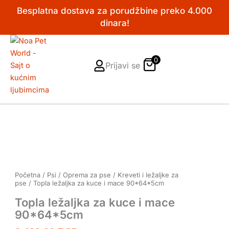
Pređi
Besplatna dostava za porudžbine preko 4.000
na
dinara!
sadržaj
0
Prijavi se
Početna
/
Psi
/
Oprema za pse
/
Kreveti i ležaljke za
pse
/ Topla ležaljka za kuce i mace 90*64*5cm
Topla ležaljka za kuce i mace
90*64*5cm