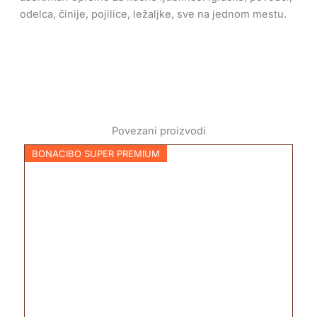
odelca, činije, pojilice, ležaljke, sve na jednom mestu.
Povezani proizvodi
BONACIBO SUPER PREMIUM