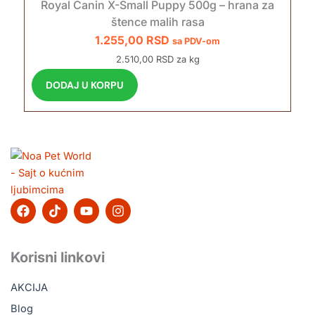
Royal Canin X-Small Puppy 500g – hrana za
štence malih rasa
1.255,00
RSD
sa PDV-om
2.510,00 RSD za kg
DODAJ U KORPU
F
T
Y
I
a
i
o
n
c
k
u
s
e
t
t
t
b
o
u
a
Korisni linkovi
o
k
b
g
o
e
r
AKCIJA
k
a
m
Blog