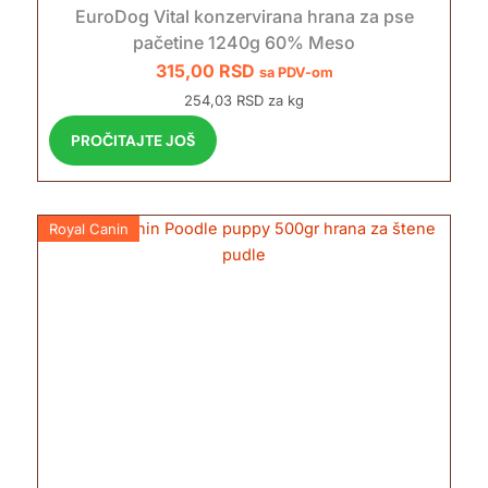
EuroDog Vital konzervirana hrana za pse
pačetine 1240g 60% Meso
315,00
RSD
sa PDV-om
254,03 RSD za kg
PROČITAJTE JOŠ
Royal Canin