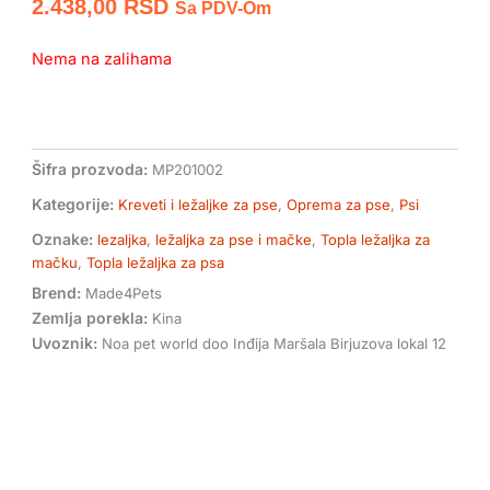
2.438,00
RSD
Sa PDV-Om
Nema na zalihama
Šifra prozvoda:
MP201002
Kategorije:
Kreveti i ležaljke za pse
,
Oprema za pse
,
Psi
Oznake:
lezaljka
,
ležaljka za pse i mačke
,
Topla ležaljka za
mačku
,
Topla ležaljka za psa
Brend:
Made4Pets
Zemlja porekla:
Kina
Uvoznik:
Noa pet world doo Inđija Maršala Birjuzova lokal 12