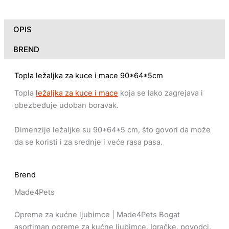
OPIS
BREND
Topla ležaljka za kuce i mace 90*64*5cm
Topla
ležaljka za kuce i mace
koja se lako zagrejava i
obezbeđuje udoban boravak.
Dimenzije ležaljke su 90*64*5 cm, što govori da može
da se koristi i za srednje i veće rasa pasa.
Brend
Made4Pets
Opreme za kućne ljubimce | Made4Pets Bogat
asortiman opreme za kućne ljubimce. Igračke, povodci,