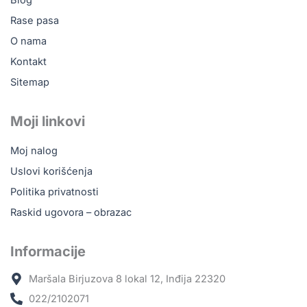
Rase pasa
O nama
Kontakt
Sitemap
Moji linkovi
Moj nalog
Uslovi korišćenja
Politika privatnosti
Raskid ugovora – obrazac
Informacije
Maršala Birjuzova 8 lokal 12, Inđija 22320
022/2102071