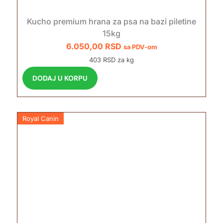
Kucho premium hrana za psa na bazi piletine
15kg
6.050,00
RSD
sa PDV-om
403 RSD za kg
DODAJ U KORPU
Royal Canin