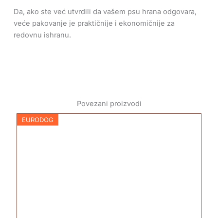
Da, ako ste već utvrdili da vašem psu hrana odgovara,
veće pakovanje je praktičnije i ekonomičnije za
redovnu ishranu.
Povezani proizvodi
EURODOG