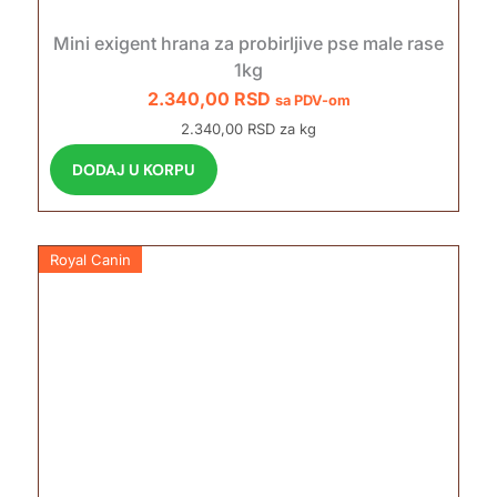
Mini exigent hrana za probirljive pse male rase
1kg
2.340,00
RSD
sa PDV-om
2.340,00 RSD za kg
DODAJ U KORPU
Royal Canin