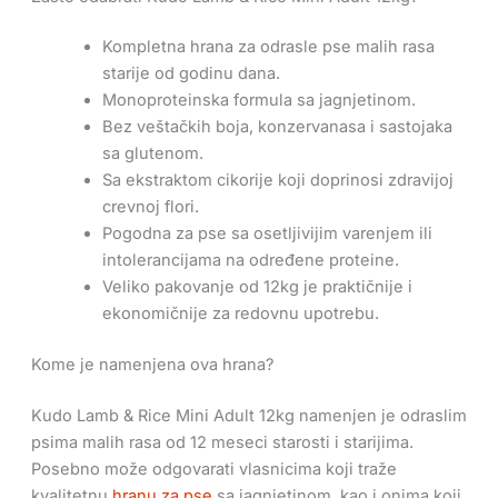
Kompletna hrana za odrasle pse malih rasa
starije od godinu dana.
Monoproteinska formula sa jagnjetinom.
Bez veštačkih boja, konzervanasa i sastojaka
sa glutenom.
Sa ekstraktom cikorije koji doprinosi zdravijoj
crevnoj flori.
Pogodna za pse sa osetljivijim varenjem ili
intolerancijama na određene proteine.
Veliko pakovanje od 12kg je praktičnije i
ekonomičnije za redovnu upotrebu.
Kome je namenjena ova hrana?
Kudo Lamb & Rice Mini Adult 12kg namenjen je odraslim
psima malih rasa od 12 meseci starosti i starijima.
Posebno može odgovarati vlasnicima koji traže
kvalitetnu
hranu za pse
sa jagnjetinom, kao i onima koji