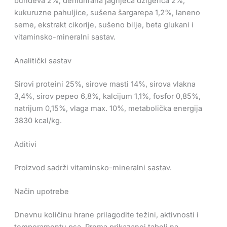
bundeva 2%, dehidrirana jagnjeća džigerica 2%,
kukuruzne pahuljice, sušena šargarepa 1,2%, laneno
seme, ekstrakt cikorije, sušeno bilje, beta glukani i
vitaminsko-mineralni sastav.
Analitički sastav
Sirovi proteini 25%, sirove masti 14%, sirova vlakna
3,4%, sirov pepeo 6,8%, kalcijum 1,1%, fosfor 0,85%,
natrijum 0,15%, vlaga max. 10%, metabolička energija
3830 kcal/kg.
Aditivi
Proizvod sadrži vitaminsko-mineralni sastav.
Način upotrebe
Dnevnu količinu hrane prilagodite težini, aktivnosti i