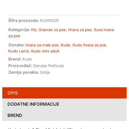
malih
rasa
količina
Šifra prozvoda:
KU019329
Kategorije:
Psi
,
Granule za pse
,
Hrana za pse
,
Suva hrana
za pse
Oznake:
hrana za male pse
,
Kudo
,
Kudo hrana za pse
,
Kudo Lamb
,
Kudo mini adult
Brend:
Kudo
Proizvođač:
Danube Petfoods
Zemlja porekla:
Srbija
OPIS
DODATNE INFORMACIJE
BREND