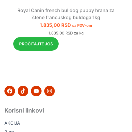
Royal Canin french bulldog puppy hrana za
štene francuskog buldoga 1kg
1.835,00
RSD
sa PDV-om
1.835,00 RSD za kg
PROČITAJTE JOŠ
F
T
Y
I
a
i
o
n
c
k
u
s
e
t
t
t
b
o
u
a
Korisni linkovi
o
k
b
g
o
e
r
AKCIJA
k
a
m
Blog