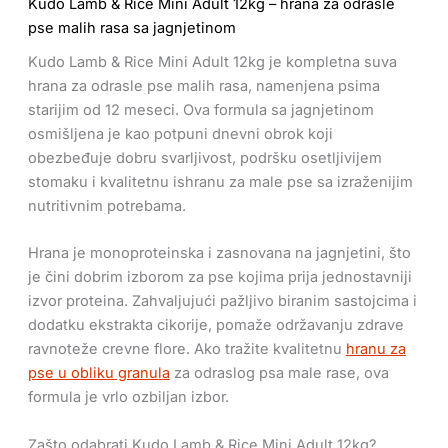
Kudo Lamb & Rice Mini Adult 12kg – hrana za odrasle
pse malih rasa sa jagnjetinom
Kudo Lamb & Rice Mini Adult 12kg je kompletna suva
hrana za odrasle pse malih rasa, namenjena psima
starijim od 12 meseci. Ova formula sa jagnjetinom
osmišljena je kao potpuni dnevni obrok koji
obezbeđuje dobru svarljivost, podršku osetljivijem
stomaku i kvalitetnu ishranu za male pse sa izraženijim
nutritivnim potrebama.
Hrana je monoproteinska i zasnovana na jagnjetini, što
je čini dobrim izborom za pse kojima prija jednostavniji
izvor proteina. Zahvaljujući pažljivo biranim sastojcima i
dodatku ekstrakta cikorije, pomaže održavanju zdrave
ravnoteže crevne flore. Ako tražite kvalitetnu
hranu za
pse u obliku granula
za odraslog psa male rase, ova
formula je vrlo ozbiljan izbor.
Zašto odabrati Kudo Lamb & Rice Mini Adult 12kg?