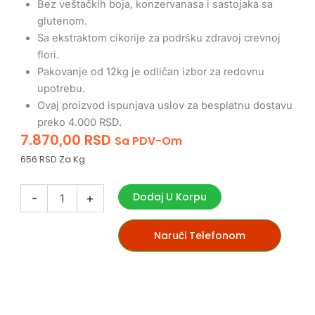
Bez veštačkih boja, konzervanasa i sastojaka sa
glutenom.
Sa ekstraktom cikorije za podršku zdravoj crevnoj
flori.
Pakovanje od 12kg je odličan izbor za redovnu
upotrebu.
Ovaj proizvod ispunjava uslov za besplatnu dostavu
preko 4.000 RSD.
7.870,00
RSD
Sa PDV-Om
656 RSD Za Kg
Kudo
Lamb
Dodaj U Korpu
-
+
&
Rice
Mini
Naruči Telefonom
Adult
12kg
hrana
za
pse