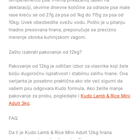
temperamentu psa. Prema prikazanoj tabeli na
deklaraciji, okvirne dnevne količine za odrasle pse male
rase kreću se od 27g za psa od 1kg do 115g za psa od
10kg. Uvek obezbedite svežu vodu. Pošto je u pitanju
hladno presovana hrana, preporučuje se precizno
merenje obroka kuhinjskom vagom.
Zašto izabrati pakovanje od 12kg?
Pakovanje od 12kg je odličan izbor za vlasnike koji žele
bolju dugoročnu isplativost i stabilnu zalihu hrane. Ova
varijanta je posebno praktična ako ste već sigurni da
vašem psu odgovara Kudo formula. Ako želite manje
pakovanje za probu, pogledajte i
Kudo Lamb & Rice Mini
Adult 3kg
.
FAQ
Da li je Kudo Lamb & Rice Mini Adult 12kg hrana