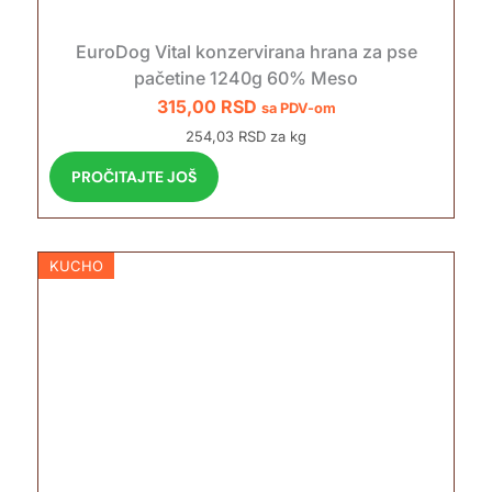
EuroDog Vital konzervirana hrana za pse
pačetine 1240g 60% Meso
315,00
RSD
sa PDV-om
254,03 RSD za kg
PROČITAJTE JOŠ
KUCHO