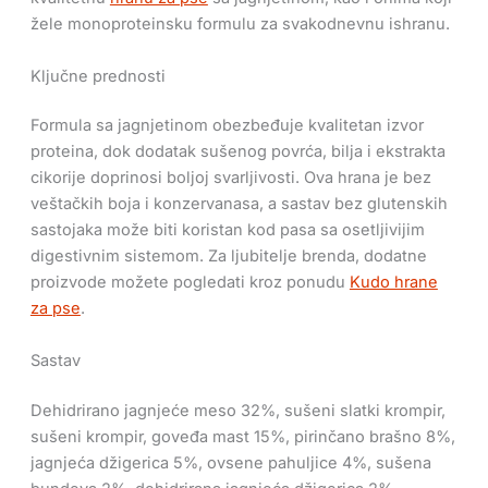
žele monoproteinsku formulu za svakodnevnu ishranu.
Ključne prednosti
Formula sa jagnjetinom obezbeđuje kvalitetan izvor
proteina, dok dodatak sušenog povrća, bilja i ekstrakta
cikorije doprinosi boljoj svarljivosti. Ova hrana je bez
veštačkih boja i konzervanasa, a sastav bez glutenskih
sastojaka može biti koristan kod pasa sa osetljivijim
digestivnim sistemom. Za ljubitelje brenda, dodatne
proizvode možete pogledati kroz ponudu
Kudo hrane
za pse
.
Sastav
Dehidrirano jagnjeće meso 32%, sušeni slatki krompir,
sušeni krompir, goveđa mast 15%, pirinčano brašno 8%,
jagnjeća džigerica 5%, ovsene pahuljice 4%, sušena