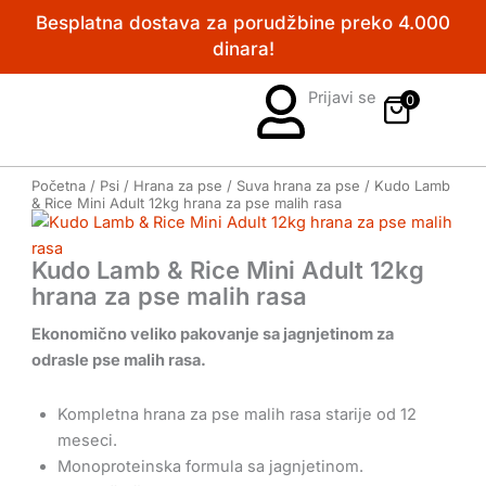
Pređi
Besplatna dostava za porudžbine preko 4.000
na
dinara!
sadržaj
Prijavi se
0
Početna
/
Psi
/
Hrana za pse
/
Suva hrana za pse
/ Kudo Lamb
& Rice Mini Adult 12kg hrana za pse malih rasa
Kudo Lamb & Rice Mini Adult 12kg
hrana za pse malih rasa
Ekonomično veliko pakovanje sa jagnjetinom za
odrasle pse malih rasa.
Kompletna hrana za pse malih rasa starije od 12
meseci.
Monoproteinska formula sa jagnjetinom.