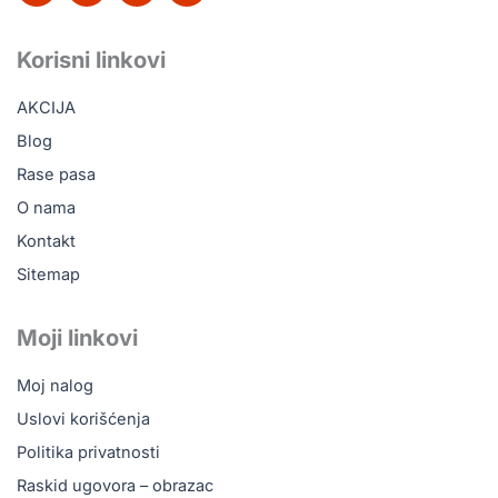
c
k
u
s
e
t
t
t
b
o
u
a
Korisni linkovi
o
k
b
g
o
e
r
AKCIJA
k
a
m
Blog
Rase pasa
O nama
Kontakt
Sitemap
Moji linkovi
Moj nalog
Uslovi korišćenja
Politika privatnosti
Raskid ugovora – obrazac