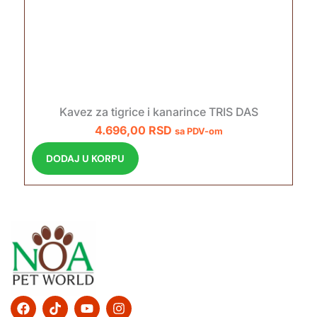
Kavez za tigrice i kanarince TRIS DAS
4.696,00
RSD
sa PDV-om
DODAJ U KORPU
F
T
Y
I
a
i
o
n