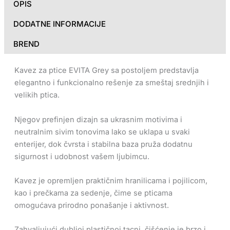
OPIS
DODATNE INFORMACIJE
BREND
Kavez za ptice EVITA Grey sa postoljem predstavlja
elegantno i funkcionalno rešenje za smeštaj srednjih i
velikih ptica.
Njegov prefinjen dizajn sa ukrasnim motivima i
neutralnim sivim tonovima lako se uklapa u svaki
enterijer, dok čvrsta i stabilna baza pruža dodatnu
sigurnost i udobnost vašem ljubimcu.
Kavez je opremljen praktičnim hranilicama i pojilicom,
kao i prečkama za sedenje, čime se pticama
omogućava prirodno ponašanje i aktivnost.
Zahvaljujući dubljoj plastičnoj tacni, čišćenje je brzo i