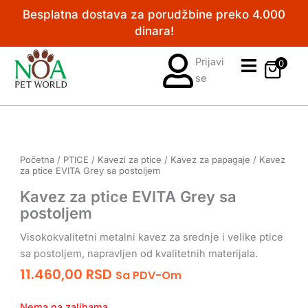
Pređi
Besplatna dostava za porudžbine preko 4.000
na
dinara!
sadržaj
Prijavi
0
se
Početna
/
PTICE
/
Kavezi za ptice
/
Kavez za papagaje
/ Kavez
za ptice EVITA Grey sa postoljem
Kavez za ptice EVITA Grey sa
postoljem
Visokokvalitetni metalni kavez za srednje i velike ptice
sa postoljem, napravljen od kvalitetnih materijala.
11.460,00
RSD
Sa PDV-Om
Nema na zalihama