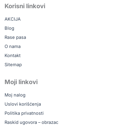
b
o
u
a
Korisni linkovi
o
k
b
g
o
e
r
AKCIJA
k
a
m
Blog
Rase pasa
O nama
Kontakt
Sitemap
Moji linkovi
Moj nalog
Uslovi korišćenja
Politika privatnosti
Raskid ugovora – obrazac