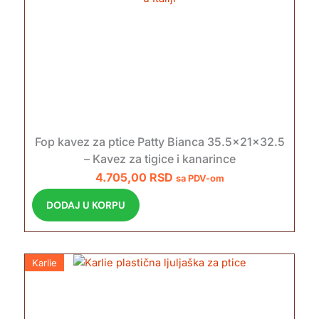
Fop kavez za ptice Patty Bianca 35.5x21x32.5
– Kavez za tigice i kanarince
4.705,00
RSD
sa PDV-om
DODAJ U KORPU
Karlie