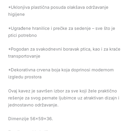
*Uklonjiva plastična posuda olakšava održavanje
higijene
*Ugrađene hranilice i prečke za sedenje – sve što je
ptici potrebno
*Pogodan za svakodnevni boravak ptica, kao i za kraće
transportovanje
*Dekorativna crvena boja koja doprinosi modernom
izgledu prostora
Ovaj kavez je savršen izbor za sve koji žele praktično
rešenje za svog pernate ljubimce uz atraktivan dizajn i
jednostavno održavanje.
Dimenzije 56x59x36.