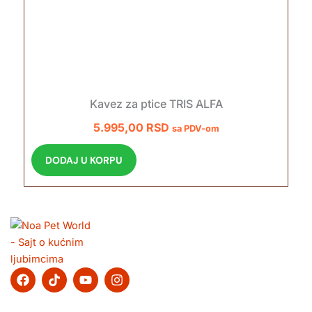
Kavez za ptice TRIS ALFA
5.995,00
RSD
sa PDV-om
DODAJ U KORPU
F
T
Y
I
a
i
o
n
c
k
u
s
e
t
t
t