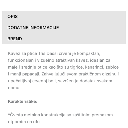
OPIS
DODATNE INFORMACIJE
BREND
Kavez za ptice Tris Dassi crveni je kompaktan,
funkcionalan i vizuelno atraktivan kavez, idealan za
male i srednje ptice kao što su tigrice, kanarinci, zebice
i manji papagaji. Zahvaljujući svom praktičnom dizajnu i
upečatljivoj crvenoj boji, savršen je dodatak svakom
domu.
Karakteristike:
*Čvrsta metalna konstrukcija sa zaštitnim premazom
otpornim na rđu