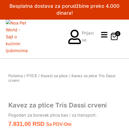
Pređi
Besplatna dostava za porudžbine preko 4.000
na
dinara!
sadržaj
Prijavi
0
se
Početna
/
PTICE
/
Kavezi za ptice
/ Kavez za ptice Tris Dassi
crveni
Kavez za ptice Tris Dassi crveni
Pogodan za boravak ptica kao i za transport.
7.831,00
RSD
Sa PDV-Om