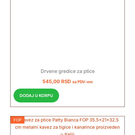
Drvene gredice za ptice
545,00
RSD
sa PDV-om
DODAJ U KORPU
FOP