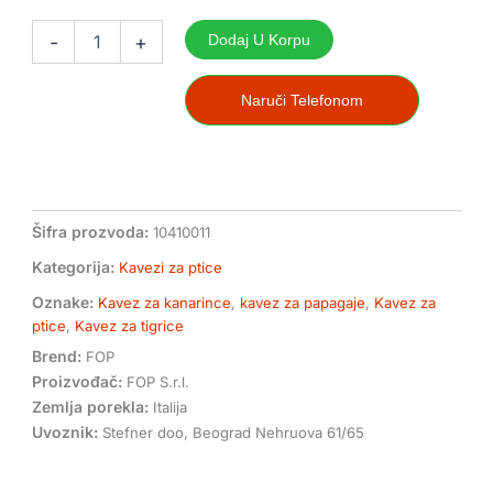
Kavez
za
-
+
Dodaj U Korpu
ptice
Tris
Dassi
Naruči Telefonom
crveni
količina
Šifra prozvoda:
10410011
Kategorija:
Kavezi za ptice
Oznake:
Kavez za kanarince
,
kavez za papagaje
,
Kavez za
ptice
,
Kavez za tigrice
Brend:
FOP
Proizvođač:
FOP S.r.l.
Zemlja porekla:
Italija
Uvoznik:
Stefner doo, Beograd Nehruova 61/65