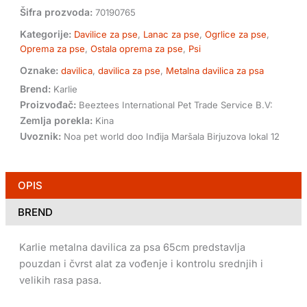
Šifra prozvoda:
70190765
Kategorije:
Davilice za pse
,
Lanac za pse
,
Ogrlice za pse
,
Oprema za pse
,
Ostala oprema za pse
,
Psi
Oznake:
davilica
,
davilica za pse
,
Metalna davilica za psa
Brend:
Karlie
Proizvođač:
Beeztees International Pet Trade Service B.V:
Zemlja porekla:
Kina
Uvoznik:
Noa pet world doo Inđija Maršala Birjuzova lokal 12
OPIS
BREND
Karlie metalna davilica za psa 65cm predstavlja
pouzdan i čvrst alat za vođenje i kontrolu srednjih i
velikih rasa pasa.