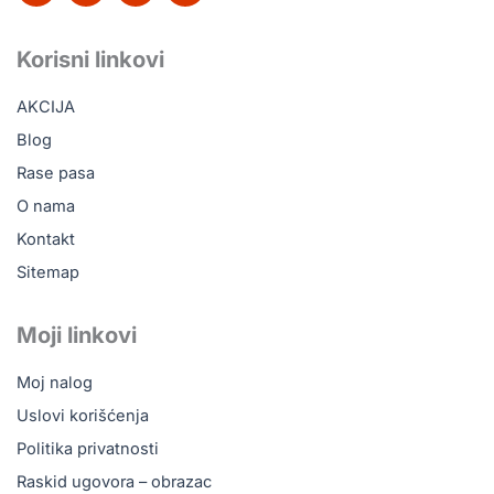
c
k
u
s
e
t
t
t
b
o
u
a
Korisni linkovi
o
k
b
g
o
e
r
AKCIJA
k
a
m
Blog
Rase pasa
O nama
Kontakt
Sitemap
Moji linkovi
Moj nalog
Uslovi korišćenja
Politika privatnosti
Raskid ugovora – obrazac