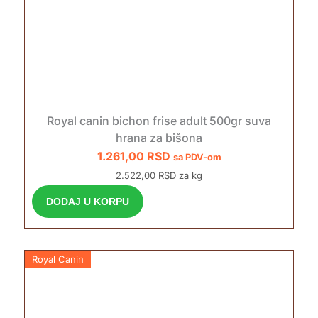
Royal canin bichon frise adult 500gr suva
hrana za bišona
1.261,00
RSD
sa PDV-om
2.522,00 RSD za kg
DODAJ U KORPU
Royal Canin