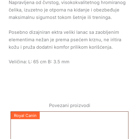
Napravljena od čvrstog, visokokvalitetnog hromiranog
čelika, izuzetno je otporna na kidanje i obezbeđuje
maksimalnu sigurnost tokom šetnje ili treninga.
Posebno dizajniran ektra veliki lanac sa zaobljenim
elementima nežan je prema psećem krznu, ne iritira
kožu i pruža dodatni komfor prilikom korišćenja.
Veličina:
L: 65 cm B: 3.5 mm
Povezani proizvodi
Royal Canin