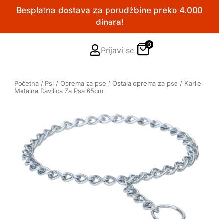
Pređi
Besplatna dostava za porudžbine preko 4.000
na
dinara!
sadržaj
0
Prijavi se
Početna
/
Psi
/
Oprema za pse
/
Ostala oprema za pse
/ Karlie
Metalna Davilica Za Psa 65cm