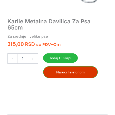
Karlie Metalna Davilica Za Psa
65cm
Za srednje i velike pse
315,00
RSD
Sa PDV-Om
Karlie
Metalna
-
+
Dodaj U Korpu
Davilica
Za
Psa
Naruči Telefonom
65cm
količina