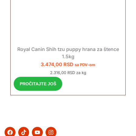
Royal Canin Shih tzu puppy hrana za štence
1.5kg
3.474,00
RSD
sa PDV-om
2.316,00 RSD za kg
PROČITAJTE JOŠ
F
T
Y
I
a
i
o
n