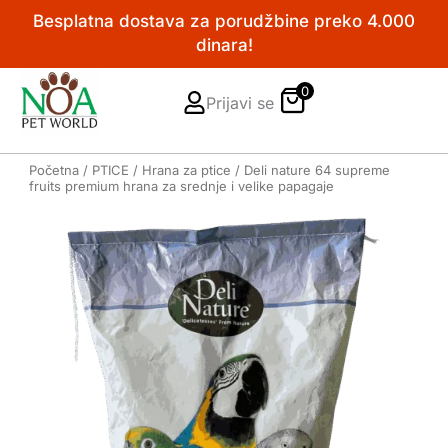
Pređi
Besplatna dostava za porudžbine preko 4.000
na
dinara!
sadržaj
0
Prijavi se
Početna
/
PTICE
/
Hrana za ptice
/ Deli nature 64 supreme
fruits premium hrana za srednje i velike papagaje