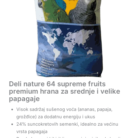
Deli nature 64 supreme fruits
premium hrana za srednje i velike
papagaje
Visok sadržaj sušenog voća (ananas, papaja,
grožđice) za dodatnu energiju i ukus
24% suncokretovih semenki, idealno za većinu
vrsta papagaja