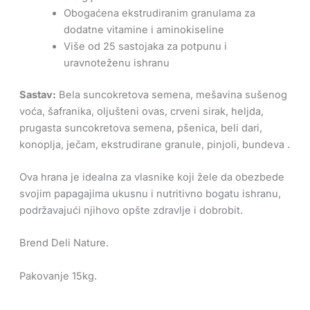
Obogaćena ekstrudiranim granulama za
dodatne vitamine i aminokiseline
Više od 25 sastojaka za potpunu i
uravnoteženu ishranu​
Sastav:
Bela suncokretova semena, mešavina sušenog
voća, šafranika, oljušteni ovas, crveni sirak, heljda,
prugasta suncokretova semena, pšenica, beli dari,
konoplja, ječam, ekstrudirane granule, pinjoli, bundeva .​
Ova hrana je idealna za vlasnike koji žele da obezbede
svojim papagajima ukusnu i nutritivno bogatu ishranu,
podržavajući njihovo opšte zdravlje i dobrobit.
Brend Deli Nature.
Pakovanje 15kg.