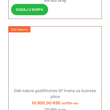
456 RSD za kg
DODAJ U KORPU
Deli Nature
Deli nature goldfinches 97 hrana za šumske
ptice
10.950,00
RSD
sa PDV-om
730 RSD za kg