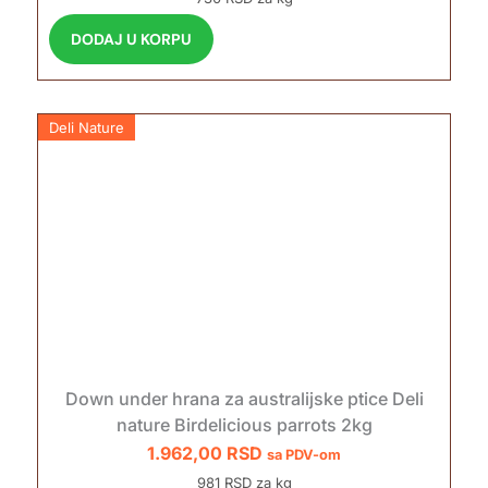
DODAJ U KORPU
Deli Nature
Down under hrana za australijske ptice Deli
nature Birdelicious parrots 2kg
1.962,00
RSD
sa PDV-om
981 RSD za kg