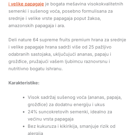
i velike papagaje
je bogata mešavina visokokvalitetnih
semenki i sušenog voća, posebno formulisana za
srednje i velike vrste papagaja poput žakoa,
amazonskih papagaja i ara.
Deli nature 64 supreme fruits premium hrana za srednje
i velike papagaje hrana sadrži više od 25 pažljivo
odabranih sastojaka, uključujući ananas, papaju i
grožđice, pružajući vašem ljubimcu raznovrsnu i
nutritivno bogatu ishranu.​
Karakteristike:
Visok sadržaj sušenog voća (ananas, papaja,
grožđice) za dodatnu energiju i ukus
24% suncokretovih semenki, idealno za
većinu vrsta papagaja
Bez kukuruza i kikirikija, smanjuje rizik od
alergija