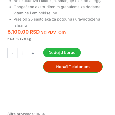
Bez kukuruza i kikirikija, smanjuje rizik od alergija
Obogaćena ekstrudiranim granulama za dodatne
vitamine i aminokiseline
Više od 25 sastojaka za potpunu i uravnoteženu
ishranu​
8.100,00
RSD
Sa PDV-Om
540 RSD Za Kg
Deli
nature
Dodaj U Korpu
-
+
64
supreme
fruits
Naruči Telefonom
premium
hrana
za
srednje
i
velike
papagaje
količina
Šifra prozvoda:
DN64