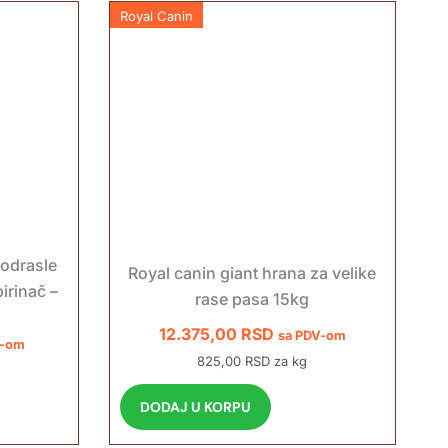
Royal Canin
 odrasle
Royal canin giant hrana za velike
irinač –
rase pasa 15kg
12.375,00
RSD
sa PDV-om
V-om
825,00 RSD za kg
DODAJ U KORPU