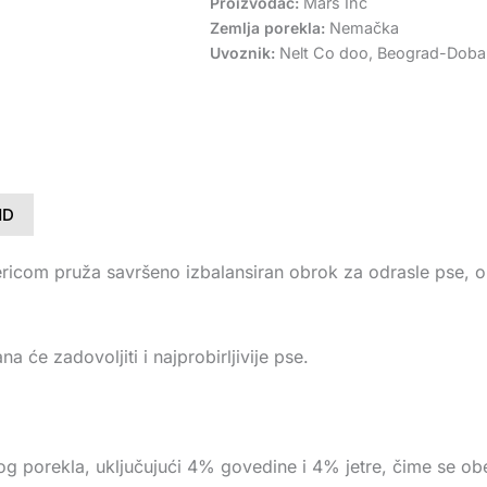
Proizvođač:
Mars Inc
Zemlja porekla:
Nemačka
Uvoznik:
Nelt Co doo, Beograd-Doban
ND
ricom pruža savršeno izbalansiran obrok za odrasle pse, o
 će zadovoljiti i najprobirljivije pse.
g porekla, uključujući 4% govedine i 4% jetre, čime se obez