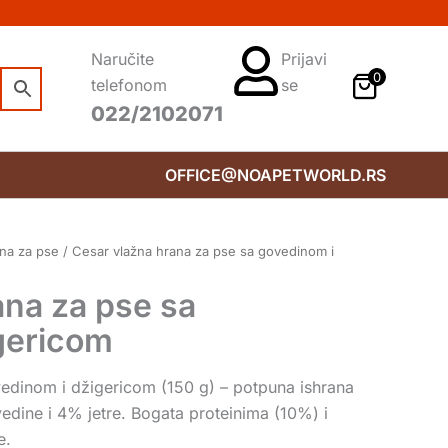
Naručite
Prijavi
0
telefonom
se
022/2102071
OFFICE@NOAPETWORLD.RS
na za pse
/ Cesar vlažna hrana za pse sa govedinom i
ana za pse sa
gericom
edinom i džigericom (150 g) – potpuna ishrana
dine i 4% jetre. Bogata proteinima (10%) i
e.