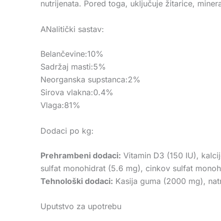
nutrijenata. Pored toga, uključuje žitarice, mine
ANalitički sastav:
Belančevine:10%
Sadržaj masti:5%
Neorganska supstanca:2%
Sirova vlakna:0.4%
Vlaga:81%
Dodaci po kg:
Prehrambeni dodaci:
Vitamin D3 (150 IU), kalci
sulfat monohidrat (5.6 mg), cinkov sulfat monoh
Tehnološki dodaci:
Kasija guma (2000 mg), natrij
Uputstvo za upotrebu