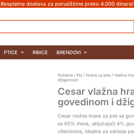
Besplatna dostava za porudžbine preko 4.000 dinara!
PTICE
RIBICE
BRENDOVI
Početna
/
Psi
/
Hrana za pse
/
Vlažna hra
džigericom
Cesar vlažna hr
govedinom i dži
Cesar vlažna hrana za pse sa gov
sa 60% mesa, uključujući 4% gove
vitaminima, idealna za odrasle ps