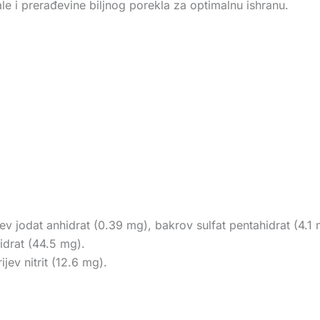
rale i prerađevine biljnog porekla za optimalnu ishranu.
jev jodat anhidrat (0.39 mg), bakrov sulfat pentahidrat (4.
idrat (44.5 mg).
ev nitrit (12.6 mg).