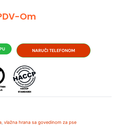
 PDV-Om
RPU
NARUČI TELEFONOM
a
,
vlažna hrana sa govedinom za pse