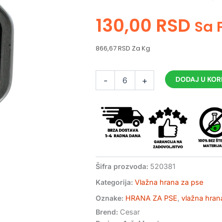
130,00
RSD
Sa
866,67 RSD Za Kg
Cesar
DODAJ U KO
-
+
vlažna
hrana
za
pse
sa
govedinom
i
džigericom
količina
Šifra prozvoda:
520381
Kategorija:
Vlažna hrana za pse
Oznake:
HRANA ZA PSE
,
vlažna hran
Brend:
Cesar