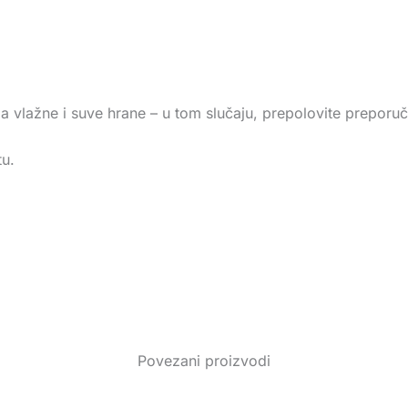
a vlažne i suve hrane – u tom slučaju, prepolovite preporu
u.
Povezani proizvodi