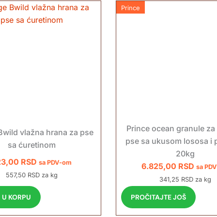
Prince
Prince ocean granule za
wild vlažna hrana za pse
pse sa ukusom lososa i p
sa ćuretinom
20kg
23,00
RSD
sa PDV-om
6.825,00
RSD
sa PD
557,50 RSD za kg
341,25 RSD za kg
 U KORPU
PROČITAJTE JOŠ