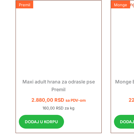
Premil
Monge
Maxi adult hrana za odrasle pse
Monge B
Premil
2.880,00
RSD
2
sa PDV-om
160,00 RSD za kg
DODAJ U KORPU
DODAJ