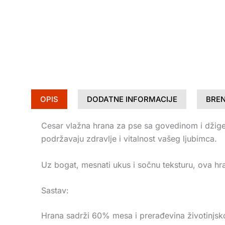
OPIS
DODATNE INFORMACIJE
BRE
Cesar vlažna hrana za pse sa govedinom i džige
podržavaju zdravlje i vitalnost vašeg ljubimca.
Uz bogat, mesnati ukus i sočnu teksturu, ova hrana
Sastav:
Hrana sadrži 60% mesa i prerađevina životinjsko