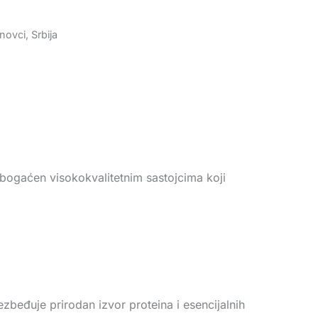
ovci, Srbija
bogaćen visokokvalitetnim sastojcima koji
beđuje prirodan izvor proteina i esencijalnih