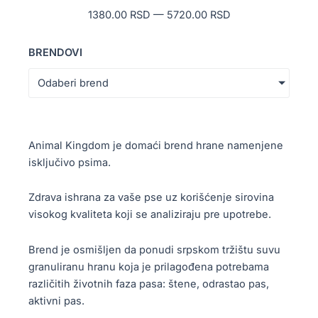
1380.00
RSD
—
5720.00
RSD
BRENDOVI
Odaberi brend
Animal Kingdom je domaći brend hrane namenjene
isključivo psima.
Zdrava ishrana za vaše pse uz korišćenje sirovina
visokog kvaliteta koji se analiziraju pre upotrebe.
Brend je osmišljen da ponudi srpskom tržištu suvu
granuliranu hranu koja je prilagođena potrebama
različitih životnih faza pasa: štene, odrastao pas,
aktivni pas.