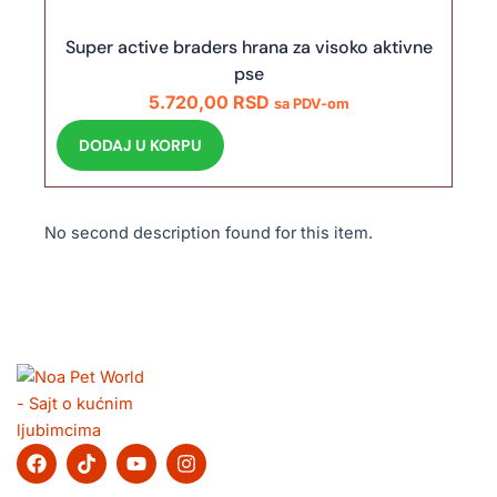
Super active braders hrana za visoko aktivne
pse
5.720,00
RSD
sa PDV-om
DODAJ U KORPU
No second description found for this item.
F
T
Y
I
a
i
o
n
c
k
u
s