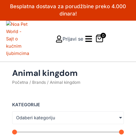
Pređi
Besplatna dostava za porudžbine preko 4.000
na
dinara!
sadržaj
0
Prijavi se
Animal kingdom
Početna
/ Brands / Animal kingdom
KATEGORIJE
Odaberi kategoriju