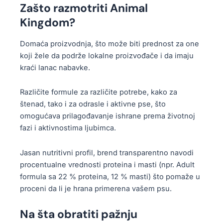
Zašto razmotriti Animal
Kingdom?
Domaća proizvodnja, što može biti prednost za one
koji žele da podrže lokalne proizvođače i da imaju
kraći lanac nabavke.
Različite formule za različite potrebe, kako za
štenad, tako i za odrasle i aktivne pse, što
omogućava prilagođavanje ishrane prema životnoj
fazi i aktivnostima ljubimca.
Jasan nutritivni profil, brend transparentno navodi
procentualne vrednosti proteina i masti (npr. Adult
formula sa 22 % proteina, 12 % masti) što pomaže u
proceni da li je hrana primerena vašem psu.
Na šta obratiti pažnju