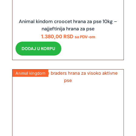
Animal kindom croocet hrana za pse 10kg –
najjeftinija hrana za pse
1.380,00
RSD
sa PDV-om
DODAJ U KORPU
Animal kingdom