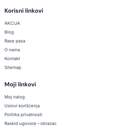
e
t
t
t
b
o
u
a
Korisni linkovi
o
k
b
g
o
e
r
AKCIJA
k
a
m
Blog
Rase pasa
O nama
Kontakt
Sitemap
Moji linkovi
Moj nalog
Uslovi korišćenja
Politika privatnosti
Raskid ugovora – obrazac