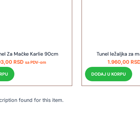
unel Za Mačke Karlie 90cm
Tunel ležaljka za m
93,00
RSD
1.960,00
RS
sa PDV-om
ORPU
DODAJ U KORPU
iption found for this item.