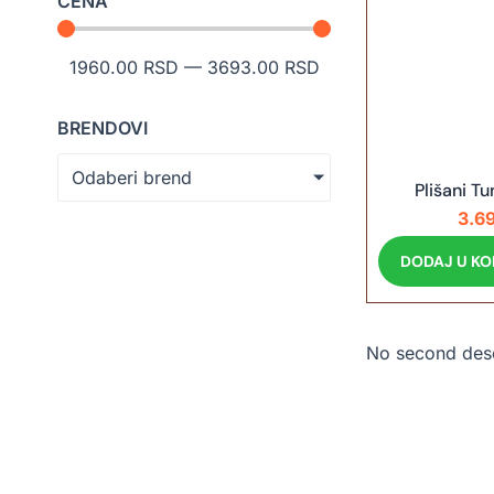
CENA
1960.00
RSD
—
3693.00
RSD
BRENDOVI
Odaberi brend
Plišani T
3.6
DODAJ U K
No second descr