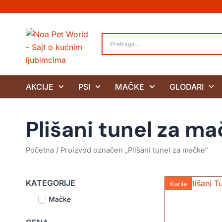
Pređi
na
sadržaj
AKCIJE
PSI
MAČKE
GLODARI
Plišani tunel za m
Početna
/ Proizvod označen „Plišani tunel za mačke“
KATEGORIJE
Karlie
Mačke