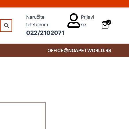
Naručite
Prijavi
0
telefonom
se
022/2102071
OFFICE@NOAPETWORLD.RS