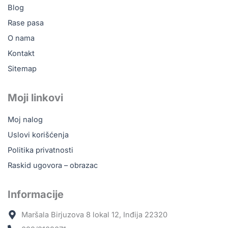
m
Blog
Rase pasa
O nama
Kontakt
Sitemap
Moji linkovi
Moj nalog
Uslovi korišćenja
Politika privatnosti
Raskid ugovora – obrazac
Informacije
Maršala Birjuzova 8 lokal 12, Inđija 22320