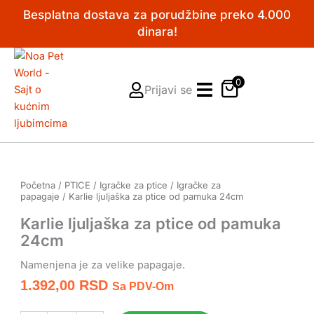
Pređi
Besplatna dostava za porudžbine preko 4.000
na
dinara!
sadržaj
0
Prijavi se
Početna
/
PTICE
/
Igračke za ptice
/
Igračke za
papagaje
/ Karlie ljuljaška za ptice od pamuka 24cm
Karlie ljuljaška za ptice od pamuka
24cm
Namenjena je za velike papagaje.
1.392,00
RSD
Sa PDV-Om
Karlie