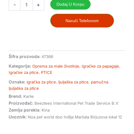
ljuljaška
-
+
Dodaj U Korpu
za
ptice
od
Naruči Telefonom
pamuka
24cm
količina
Šifra prozvoda:
47366
Kategorije:
Oprema za male životinje
,
Igračke za papagaje
,
Igračke za ptice
,
PTICE
Oznake:
igračka za ptice
,
ljuljaška za ptice
,
pamučna
ljuljaška za ptice
Brend:
Karlie
Proizvođač:
Beeztees International Pet Trade Service B.V:
Zemlja porekla:
Kina
Uvoznik:
Noa pet world doo Inđija Maršala Birjuzova lokal 12