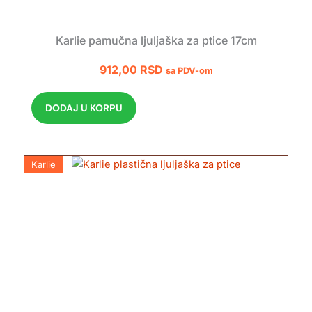
Karlie pamučna ljuljaška za ptice 17cm
912,00
RSD
sa PDV-om
DODAJ U KORPU
Karlie