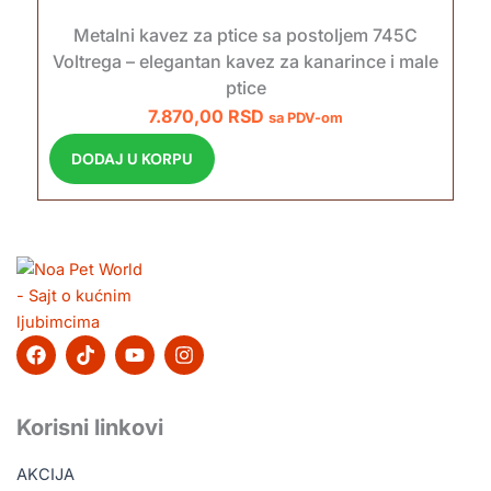
Metalni kavez za ptice sa postoljem 745C
Voltrega – elegantan kavez za kanarince i male
ptice
7.870,00
RSD
sa PDV-om
DODAJ U KORPU
F
T
Y
I
a
i
o
n
c
k
u
s
e
t
t
t
b
o
u
a
Korisni linkovi
o
k
b
g
o
e
r
AKCIJA
k
a