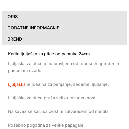
OPIS
DODATNE INFORMACIJE
BREND
Karlie ljuljaška za ptice od pamuka 24cm
Ljuljaška za ptice je napravljena od robusnih upredenih
pamučnih užadi.
Ljuljaška
je idealna za penjanje, sedenje, ljuljanje.
Ljuljaška za ptice pruža veliku raznovrsnost.
Na kavez se kači sa čvrstim zatvaračem od metala.
Posebno pogodna za velike papagaje.