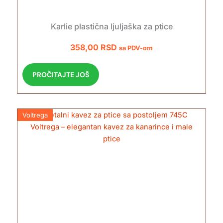
Karlie plastična ljuljaška za ptice
358,00
RSD
sa PDV-om
PROČITAJTE JOŠ
Voltrega