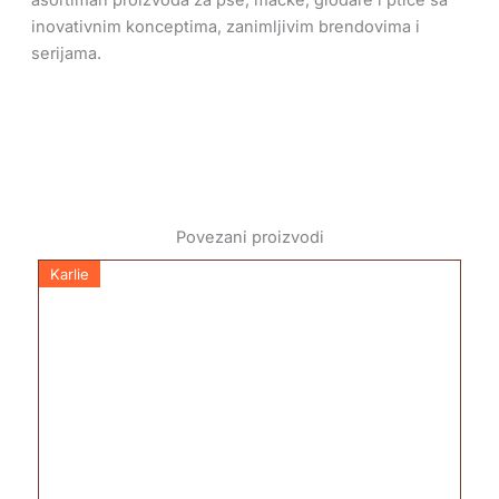
asortiman proizvoda za pse, mačke, glodare i ptice sa
inovativnim konceptima, zanimljivim brendovima i
serijama.
Povezani proizvodi
Karlie