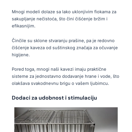
Mnogi modeli dolaze sa lako uklonjivim fiokama za
sakupljanje nečistoća, što čini čišćenje bržim i
efikasnijim.
Činčile su sklone stvaranju prašine, pa je redovno
čišćenje kaveza od suštinskog značaja za očuvanje
higijene.
Pored toga, mnogi naši kavezi imaju praktične
sisteme za jednostavno dodavanje hrane i vode, što
olakšava svakodnevnu brigu o vašem ljubimcu.
Dodaci za udobnost i stimulaciju