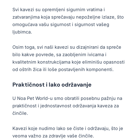
Svi kavezi su opremljeni sigurnim vratima i
zatvaranjima koja sprečavaju nepoželjne izlaze, što
omogućava vašu sigurnost i sigurnost vašeg
ljubimca.
Osim toga, svi naši kavezi su dizajnirani da spreče
bilo kakve povrede, sa zaobljenim ivicama i
kvalitetnim konstrukcijama koje eliminišu opasnosti
od oštrih žica ili loše postavljenih komponenti.
Praktičnost i lako održavanje
U Noa Pet World-u smo obratili posebnu pažnju na
praktičnost i jednostavnost održavanja kaveza za
činčile.
Kavezi koje nudimo lako se čiste i održavaju, što je
veoma važno za zdravlje vaše činčile.