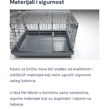
Materijali i sigurnost
Kavez za činčilu mora biti izrađen od kvalitetnih i
izdržljivih materijala koji neće ugroziti sigurnost
vašeg ljubimca.
U Noa Pet World-u koristimo samo netoksične,
sigurne materijale koji su dugotrajni i otporni na
habanje.