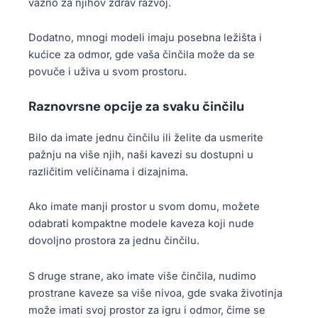
važno za njihov zdrav razvoj.
Dodatno, mnogi modeli imaju posebna ležišta i
kućice za odmor, gde vaša činčila može da se
povuče i uživa u svom prostoru.
Raznovrsne opcije za svaku činčilu
Bilo da imate jednu činčilu ili želite da usmerite
pažnju na više njih, naši kavezi su dostupni u
različitim veličinama i dizajnima.
Ako imate manji prostor u svom domu, možete
odabrati kompaktne modele kaveza koji nude
dovoljno prostora za jednu činčilu.
S druge strane, ako imate više činčila, nudimo
prostrane kaveze sa više nivoa, gde svaka životinja
može imati svoj prostor za igru i odmor, čime se