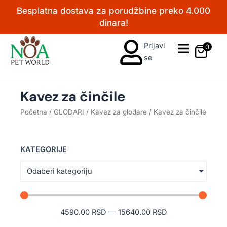
Pređi
Besplatna dostava za porudžbine preko 4.000
na
dinara!
sadržaj
Prijavi
0
se
Kavez za činčile
Početna
/
GLODARI
/
Kavez za glodare
/ Kavez za činčile
KATEGORIJE
Odaberi kategoriju
4590.00
RSD
—
15640.00
RSD