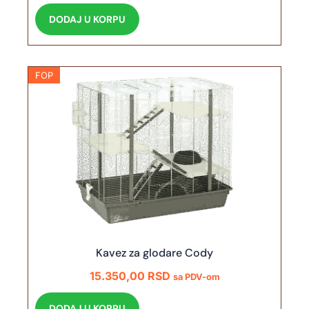
DODAJ U KORPU
FOP
Kavez za glodare Cody
15.350,00
RSD
sa PDV-om
DODAJ U KORPU