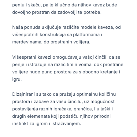
penju i skaču, pa je ključno da njihov kavez bude
dovoljno prostran da zadovolji te potrebe.
Naša ponuda uključuje različite modele kaveza, od
višespratnih konstrukcija sa platformama i
merdevinama, do prostranih volijera.
Višespratni kavezi omogućavaju vašoj činčili da se
penje i istražuje na različitim nivoima, dok prostrane
volijere nude puno prostora za slobodno kretanje i
igru.
Dizajnirani su tako da pružaju optimalnu količinu
prostora i zabave za vašu činčilu, uz mogućnost
postavljanja raznih igračaka, grančica, ljuljaški i
drugih elemenata koji podstiču njihov prirodni
instinkt za igrom i istraživanjem.