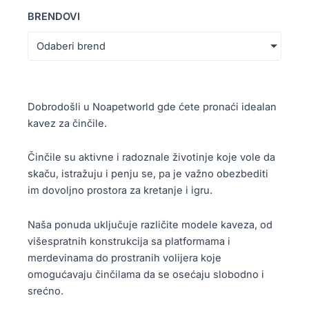
BRENDOVI
Odaberi brend
Dobrodošli u Noapetworld gde ćete pronaći idealan
kavez za činčile.
Činčile su aktivne i radoznale životinje koje vole da
skaču, istražuju i penju se, pa je važno obezbediti
im dovoljno prostora za kretanje i igru.
Naša ponuda uključuje različite modele kaveza, od
višespratnih konstrukcija sa platformama i
merdevinama do prostranih volijera koje
omogućavaju činčilama da se osećaju slobodno i
srećno.