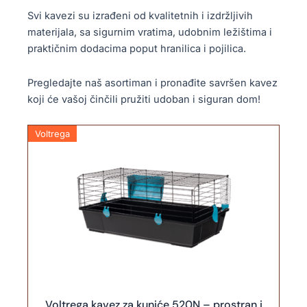
Svi kavezi su izrađeni od kvalitetnih i izdržljivih
materijala, sa sigurnim vratima, udobnim ležištima i
praktičnim dodacima poput hranilica i pojilica.
Pregledajte naš asortiman i pronađite savršen kavez
koji će vašoj činčili pružiti udoban i siguran dom!
Voltrega
Voltrega kavez za kuniće 520N – prostran i