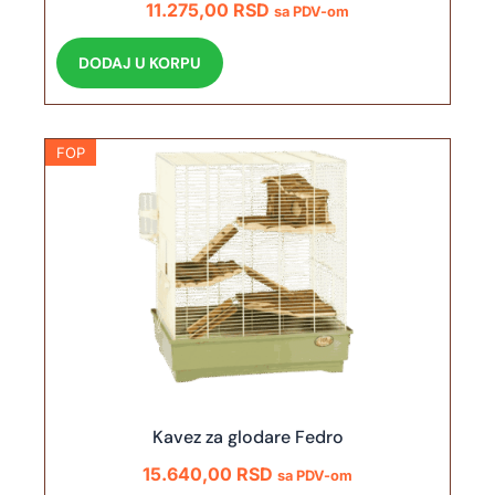
11.275,00
RSD
sa PDV-om
DODAJ U KORPU
FOP
Kavez za glodare Fedro
15.640,00
RSD
sa PDV-om