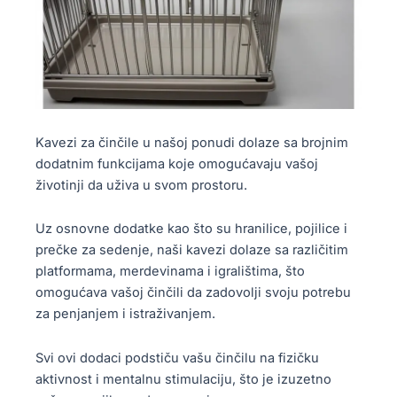
Kavezi za činčile u našoj ponudi dolaze sa brojnim
dodatnim funkcijama koje omogućavaju vašoj
životinji da uživa u svom prostoru.
Uz osnovne dodatke kao što su hranilice, pojilice i
prečke za sedenje, naši kavezi dolaze sa različitim
platformama, merdevinama i igralištima, što
omogućava vašoj činčili da zadovolji svoju potrebu
za penjanjem i istraživanjem.
Svi ovi dodaci podstiču vašu činčilu na fizičku
aktivnost i mentalnu stimulaciju, što je izuzetno