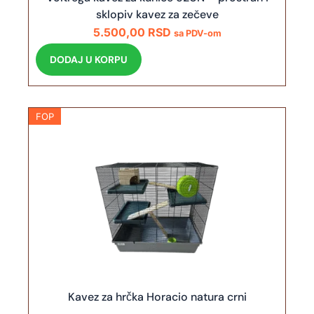
sklopiv kavez za zečeve
5.500,00
RSD
sa PDV-om
DODAJ U KORPU
FOP
Kavez za hrčka Horacio natura crni