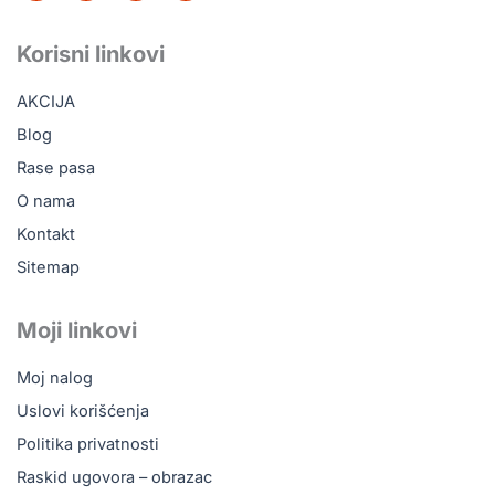
c
k
u
s
e
t
t
t
b
o
u
a
Korisni linkovi
o
k
b
g
o
e
r
AKCIJA
k
a
m
Blog
Rase pasa
O nama
Kontakt
Sitemap
Moji linkovi
Moj nalog
Uslovi korišćenja
Politika privatnosti
Raskid ugovora – obrazac