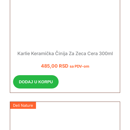
Karlie Keramička Činija Za Zeca Cera 300ml
485,00
RSD
sa PDV-om
DODAJ U KORPU
Deli Nature