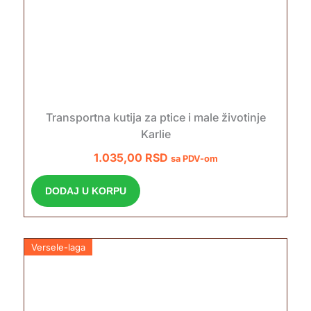
Transportna kutija za ptice i male životinje
Karlie
1.035,00
RSD
sa PDV-om
DODAJ U KORPU
Versele-laga