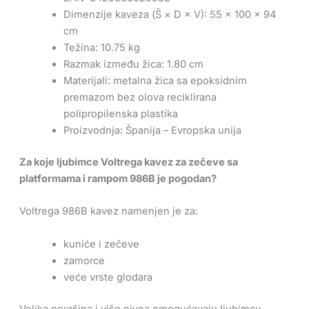
Dimenzije kaveza (Š × D × V): 55 × 100 × 94
cm
Težina: 10.75 kg
Razmak između žica: 1.80 cm
Materijali: metalna žica sa epoksidnim
premazom bez olova reciklirana
polipropilenska plastika
Proizvodnja: Španija – Evropska unija
Za koje ljubimce Voltrega kavez za zečeve sa
platformama i rampom 986B je pogodan?
Voltrega 986B kavez namenjen je za:
kuniće i zečeve
zamorce
veće vrste glodara
Velika površina i više nivoa omogućavaju ljubimcu