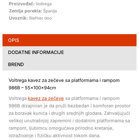
Proizvođač:
Voltrega
Zemlja porekla:
Španija
Uvoznik:
Stefner doo
OPIS
DODATNE INFORMACIJE
BREND
Voltrega kavez za zečeve sa platformama i rampom
986B – 55x100x94cm
Voltrega
kavez za zečeve
sa platformama i rampom
986B dizajniran je da pruži bezbedan i komforan prostor
za boravak kunića i drugih srednjih glodara. Zahvaljujući
velikoj unutrašnjoj zapremini i dodatnim platformama sa
rampom, ljubimcu omogućava prirodno kretanje,
istraživanje i fizičku aktivnost tokom dana.