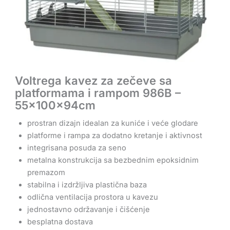
Voltrega kavez za zečeve sa
platformama i rampom 986B –
55x100x94cm
prostran dizajn idealan za kuniće i veće glodare
platforme i rampa za dodatno kretanje i aktivnost
integrisana posuda za seno
metalna konstrukcija sa bezbednim epoksidnim
premazom
stabilna i izdržljiva plastična baza
odlična ventilacija prostora u kavezu
jednostavno održavanje i čišćenje
besplatna dostava