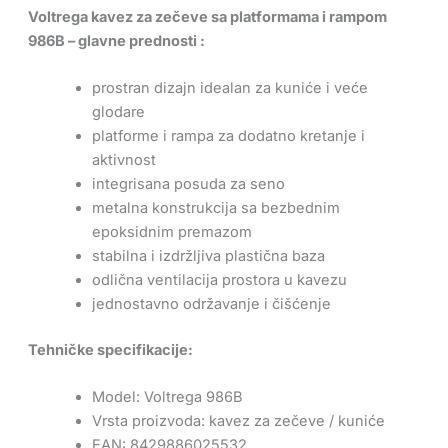
Voltrega kavez za zečeve sa platformama i rampom
986B – glavne prednosti :
prostran dizajn idealan za kuniće i veće
glodare
platforme i rampa za dodatno kretanje i
aktivnost
integrisana posuda za seno
metalna konstrukcija sa bezbednim
epoksidnim premazom
stabilna i izdržljiva plastična baza
odlična ventilacija prostora u kavezu
jednostavno održavanje i čišćenje
Tehničke specifikacije:
Model: Voltrega 986B
Vrsta proizvoda: kavez za zečeve / kuniće
EAN: 8429886025532