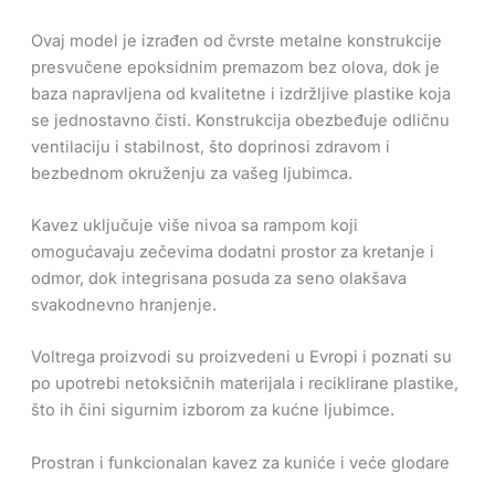
Ovaj model je izrađen od čvrste metalne konstrukcije
presvučene epoksidnim premazom bez olova, dok je
baza napravljena od kvalitetne i izdržljive plastike koja
se jednostavno čisti. Konstrukcija obezbeđuje odličnu
ventilaciju i stabilnost, što doprinosi zdravom i
bezbednom okruženju za vašeg ljubimca.
Kavez uključuje više nivoa sa rampom koji
omogućavaju zečevima dodatni prostor za kretanje i
odmor, dok integrisana posuda za seno olakšava
svakodnevno hranjenje.
Voltrega proizvodi su proizvedeni u Evropi i poznati su
po upotrebi netoksičnih materijala i reciklirane plastike,
što ih čini sigurnim izborom za kućne ljubimce.
Prostran i funkcionalan kavez za kuniće i veće glodare