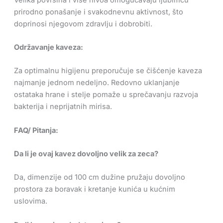
prirodno ponašanje i svakodnevnu aktivnost, što
doprinosi njegovom zdravlju i dobrobiti.
Održavanje kaveza:
Za optimalnu higijenu preporučuje se čišćenje kaveza
najmanje jednom nedeljno. Redovno uklanjanje
ostataka hrane i stelje pomaže u sprečavanju razvoja
bakterija i neprijatnih mirisa.
FAQ/ Pitanja:
Da li je ovaj kavez dovoljno velik za zeca?
Da, dimenzije od 100 cm dužine pružaju dovoljno
prostora za boravak i kretanje kunića u kućnim
uslovima.