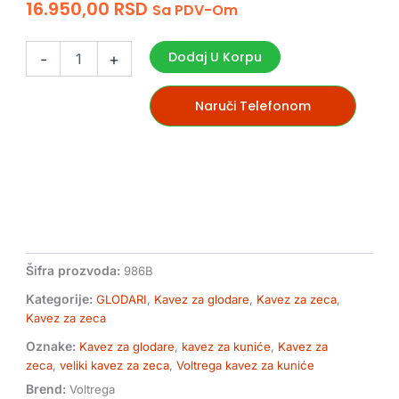
16.950,00
RSD
Sa PDV-Om
Voltrega
kavez
Dodaj U Korpu
-
+
za
zečeve
sa
Naruči Telefonom
platformama
i
rampom
986B
-
55x100x94cm
količina
Šifra prozvoda:
986B
Kategorije:
GLODARI
,
Kavez za glodare
,
Kavez za zeca
,
Kavez za zeca
Oznake:
Kavez za glodare
,
kavez za kuniće
,
Kavez za
zeca
,
veliki kavez za zeca
,
Voltrega kavez za kuniće
Brend:
Voltrega