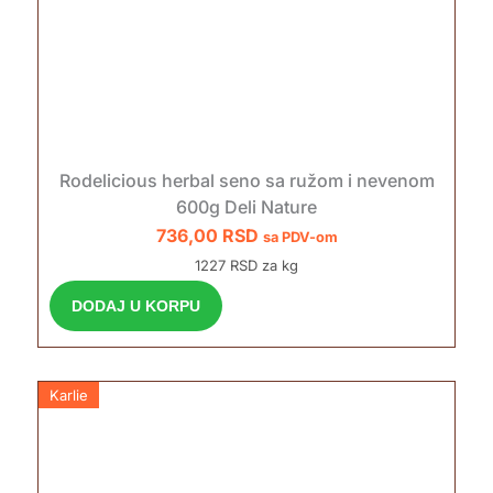
Rodelicious herbal seno sa ružom i nevenom
600g Deli Nature
736,00
RSD
sa PDV-om
1227 RSD za kg
DODAJ U KORPU
Karlie