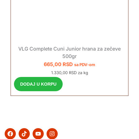
VLG Complete Cuni Junior hrana za zečeve
500gr
665,00
RSD
sa PDV-om
1.330,00 RSD za kg
DODAJ U KORPU
F
T
Y
I
a
i
o
n