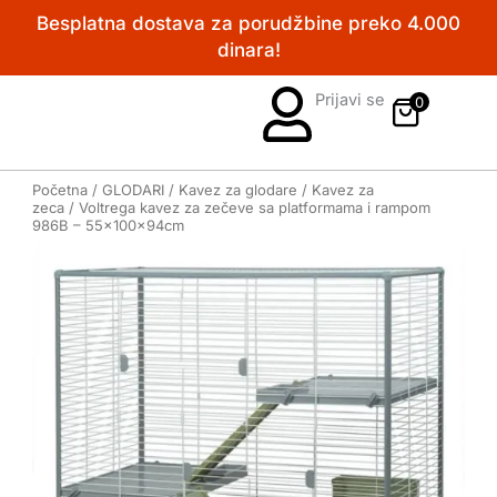
Pređi
Besplatna dostava za porudžbine preko 4.000
na
dinara!
sadržaj
Prijavi se
0
Početna
/
GLODARI
/
Kavez za glodare
/
Kavez za
zeca
/ Voltrega kavez za zečeve sa platformama i rampom
986B – 55x100x94cm