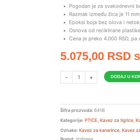
Pogodan je za svakodnevni bo
Razmak između žica je 11 mm
Epoksi boja bez olova i netoks
Osnova od reciklirane plastike
Cena je preko 4.000 RSD, pa 
5.075,00
RSD
S
Voltrega
-
+
DODAJ U KO
641B
pravougaoni
kavez
za
tigrice
Šifra prozvoda:
641B
i
kanarince
Kategorije:
PTICE
,
Kavez za tigrice
,
Ka
količina
Oznake:
Kavez za kanarince
,
Kavez za
Brend:
Voltrega