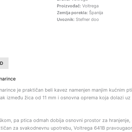
Proizvođač:
Voltrega
Zemlja porekla:
Španija
Uvoznik:
Stefner doo
ND
narince
narince je praktičan beli kavez namenjen manjim kućnim pti
zmak između žica od 11 mm i osnovna oprema koja dolazi u
ljaškom, pa ptica odmah dobija osnovni prostor za hranjenje
ktičan za svakodnevnu upotrebu, Voltrega 641B pravougaoni 