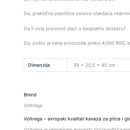
Da, praktična plastična osnova olakšava redovno
Da li ovaj proizvod ulazi u besplatnu dostavu?
Da, pošto je cena proizvoda preko 4.000 RSD, 
Dimenzije
39 × 25,5 × 45 cm
Brend
Voltrega
Voltrega – evropski kvalitet kaveza za ptice i g
Voltrega je renomirani evropski proizvođač kave