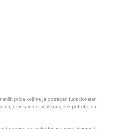
manjih ptica kojima je potreban funkcionalan,
icama, prečkama i ljuljaškom, bez potrebe da
ke i opremu za svakodnevnu negu, ishranu i