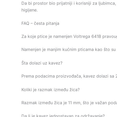
Da bi prostor bio prijatniji i korisniji za ljubim
higijene.
FAQ – česta pitanja
Za koje ptice je namenjen Voltrega 641B pravoug
Namenjen je manjim kućnim pticama kao što su tig
Šta dolazi uz kavez?
Prema podacima proizvođača, kavez dolazi sa 2 h
Koliki je razmak između žica?
Razmak između žica je 11 mm, što je važan poda
Da li je kavez jednostavan za održavanje?