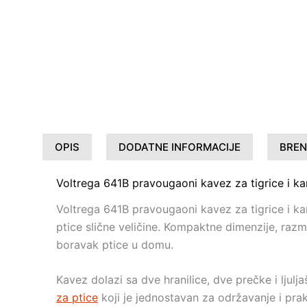
OPIS
DODATNE INFORMACIJE
BRE
Voltrega 641B pravougaoni kavez za tigrice i ka
Voltrega 641B pravougaoni kavez za tigrice i ka
ptice slične veličine. Kompaktne dimenzije, ra
boravak ptice u domu.
Kavez dolazi sa dve hranilice, dve prečke i lju
za ptice
koji je jednostavan za održavanje i pra