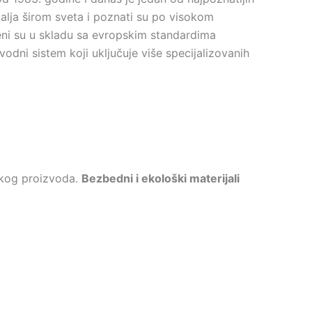
alja širom sveta i poznati su po visokom
ađeni su u skladu sa evropskim standardima
odni sistem koji uključuje više specijalizovanih
vakog proizvoda.
Bezbedni i ekološki materijali