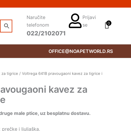
Naručite
Prijavi
0
telefonom
se
022/2102071
OFFICE@NOAPETWORLD.RS
 za tigrice
/ Voltrega 641B pravougaoni kavez za tigrice i
ravougaoni kavez za
ce
i druge male ptice, uz besplatnu dostavu.
prečke i ljuljaška.