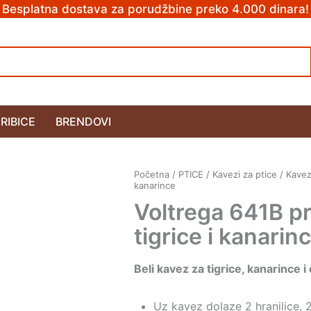
Besplatna dostava za porudžbine preko 4.000 dinara!
RIBICE
BRENDOVI
Početna
/
PTICE
/
Kavezi za ptice
/
Kavez
kanarince
Voltrega 641B p
tigrice i kanarin
Beli kavez za tigrice, kanarince 
Uz kavez dolaze 2 hranilice, 2 