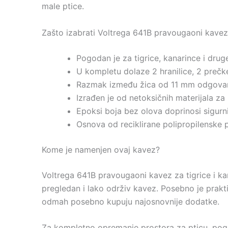
male ptice.
Zašto izabrati Voltrega 641B pravougaoni kavez 
Pogodan je za tigrice, kanarince i drug
U kompletu dolaze 2 hranilice, 2 prečke 
Razmak između žica od 11 mm odgovar
Izrađen je od netoksičnih materijala za
Epoksi boja bez olova doprinosi sigurn
Osnova od reciklirane polipropilenske p
Kome je namenjen ovaj kavez?
Voltrega 641B pravougaoni kavez za tigrice i kan
pregledan i lako održiv kavez. Posebno je prakt
odmah posebno kupuju najosnovnije dodatke.
Za kompletno opremanje prostora za pticu, pogl