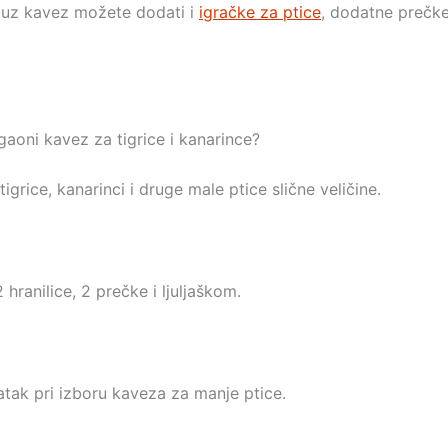
ca, uz kavez možete dodati i
igračke za ptice
, dodatne prečke
aoni kavez za tigrice i kanarince?
rice, kanarinci i druge male ptice slične veličine.
ranilice, 2 prečke i ljuljaškom.
tak pri izboru kaveza za manje ptice.