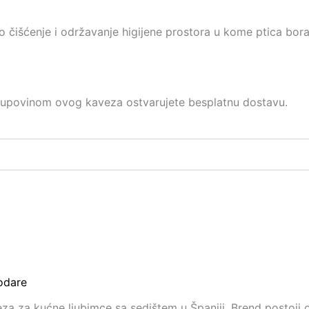
 čišćenje i održavanje higijene prostora u kome ptica bora
kupovinom ovog kaveza ostvarujete besplatnu dostavu.
lodare
za za kućne ljubimce sa sedištem u Španiji. Brend postoji o