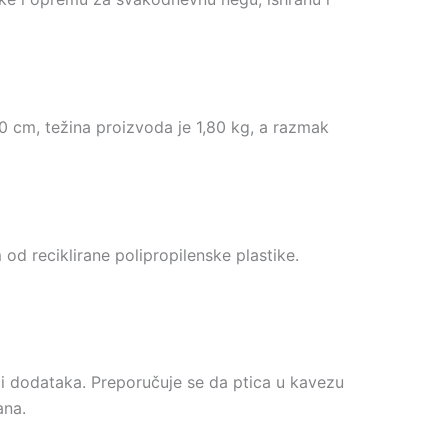
 cm, težina proizvoda je 1,80 kg, a razmak
d reciklirane polipropilenske plastike.
i i dodataka. Preporučuje se da ptica u kavezu
ana.