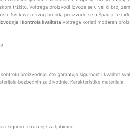
kom tržištu. Voltrega proizvodi izvoze se u veliki broj zem
ajnosti. Svi kavezi ovog brenda proizvode se u Španiji i izr
vodnja i kontrola kvaliteta
Voltrega koristi moderan proizv
na
ontrolu proizvodnje, što garantuje sigurnost i kvalitet s
erijala bezbednih za životinje. Karakteristike materijala:
a i sigurno okruženje za ljubimce.