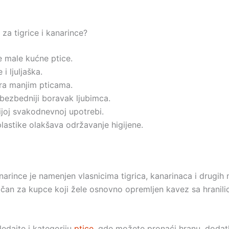
za tigrice i kanarince?
e male kućne ptice.
i ljuljaška.
a manjim pticama.
 bezbedniji boravak ljubimca.
ijoj svakodnevnoj upotrebi.
lastike olakšava održavanje higijene.
arince je namenjen vlasnicima tigrica, kanarinaca i drugih 
ičan za kupce koji žele osnovno opremljen kavez sa hranil
edajte i kategoriju
ptice
, gde možete pronaći hranu, dodat