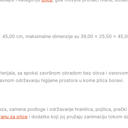
 45,00 cm, maksimalne dimenzije su 39,00 x 25,50 x 45,00
terijala, sa epoksi završnom obradom bez olova i osnovom o
avnom održavanju higijene prostora u kome ptica boravi.
za, zamena podloge i održavanje hranilica, pojilica, prečk
ranu za ptice
i dodatke koji joj pružaju zanimaciju tokom d