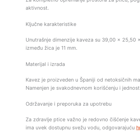
aktivnost.
Ključne karakteristike
Unutrašnje dimenzije kaveza su 39,00 x 25,50 x
između žica je 11 mm.
Materijal i izrada
Kavez je proizveden u Španiji od netoksičnih ma
Namenjen je svakodnevnom korišćenju i jednost
Održavanje i preporuka za upotrebu
Za zdravlje ptice važno je redovno čišćenje kave
ima uvek dostupnu svežu vodu, odgovarajuću
h