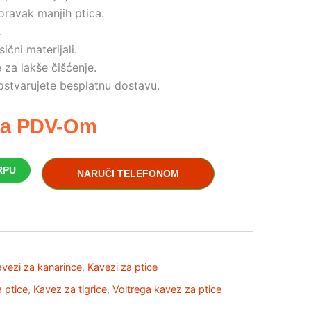
ravak manjih ptica.
.
ični materijali.
 za lakše čišćenje.
ostvarujete besplatnu dostavu.
a PDV-Om
RPU
NARUČI TELEFONOM
vezi za kanarince
,
Kavezi za ptice
 ptice
,
Kavez za tigrice
,
Voltrega kavez za ptice