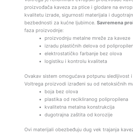
proizvođača kaveza za ptice i glodare na evrops
kvalitetu izrade, sigurnosti materijala i dugotr
bezbednosti za kućne ljubimce.
Savremena proiz
faza proizvodnje:
proizvodnju metalne mreže za kaveze
izradu plastičnih delova od polipropile
elektrostatičko farbanje bez olova
logistiku i kontrolu kvaliteta
Ovakav sistem omogućava potpunu sledljivost i k
Voltrega proizvodi izrađeni su od netoksičnih mat
boja bez olova
plastika od recikliranog polipropilena
kvalitetna metalna konstrukcija
dugotrajna zaštita od korozije
Ovi materijali obezbeđuju dug vek trajanja kavez