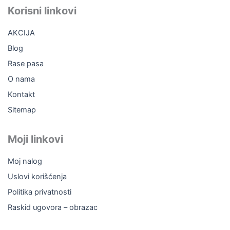
b
o
u
a
Korisni linkovi
o
k
b
g
o
e
r
AKCIJA
k
a
m
Blog
Rase pasa
O nama
Kontakt
Sitemap
Moji linkovi
Moj nalog
Uslovi korišćenja
Politika privatnosti
Raskid ugovora – obrazac