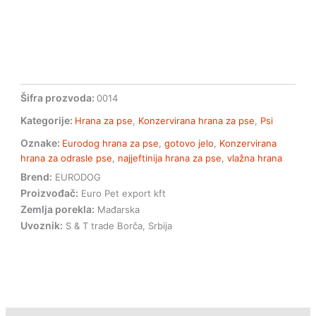
Šifra prozvoda:
0014
Kategorije:
Hrana za pse
,
Konzervirana hrana za pse
,
Psi
Oznake:
Eurodog hrana za pse
,
gotovo jelo
,
Konzervirana
hrana za odrasle pse
,
najjeftinija hrana za pse
,
vlažna hrana
Brend:
EURODOG
Proizvođač:
Euro Pet export kft
Zemlja porekla:
Mađarska
Uvoznik:
S & T trade Borča, Srbija