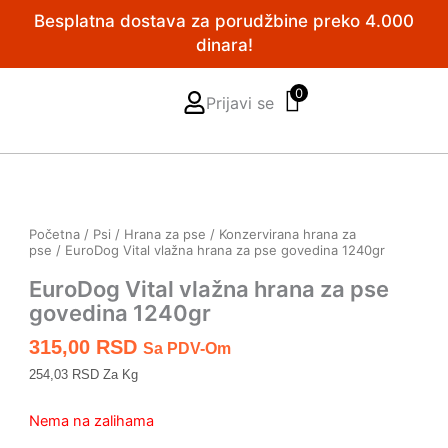
Pređi
Besplatna dostava za porudžbine preko 4.000
na
dinara!
sadržaj
0
Prijavi se
Početna
/
Psi
/
Hrana za pse
/
Konzervirana hrana za
pse
/ EuroDog Vital vlažna hrana za pse govedina 1240gr
EuroDog Vital vlažna hrana za pse
govedina 1240gr
315,00
RSD
Sa PDV-Om
254,03 RSD Za Kg
Nema na zalihama