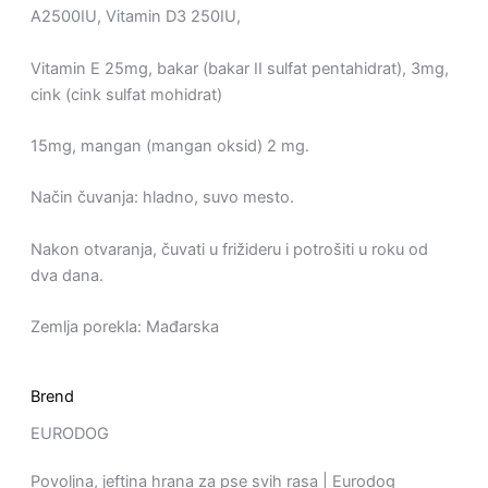
A2500IU, Vitamin D3 250IU,
Vitamin E 25mg, bakar (bakar II sulfat pentahidrat), 3mg,
cink (cink sulfat mohidrat)
15mg, mangan (mangan oksid) 2 mg.
Način čuvanja: hladno, suvo mesto.
Nakon otvaranja, čuvati u frižideru i potrošiti u roku od
dva dana.
Zemlja porekla: Mađarska
Brend
EURODOG
Povoljna, jeftina hrana za pse svih rasa | Eurodog