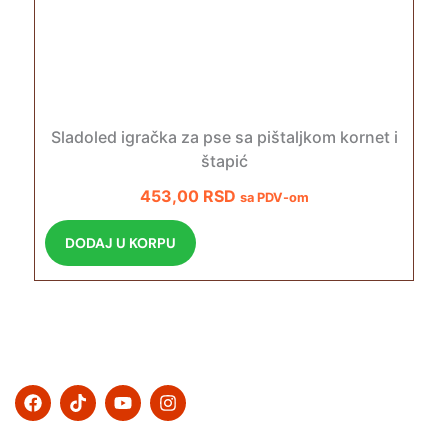
Sladoled igračka za pse sa pištaljkom kornet i
štapić
453,00
RSD
sa PDV-om
DODAJ U KORPU
F
T
Y
I
a
i
o
n
c
k
u
s
e
t
t
t