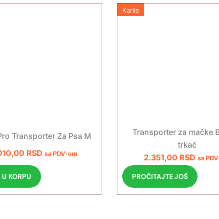
Karlie
Transporter za mačke 
Pro Transporter Za Psa M
trkač
010,00
RSD
sa PDV-om
2.351,00
RSD
sa PD
 U KORPU
PROČITAJTE JOŠ