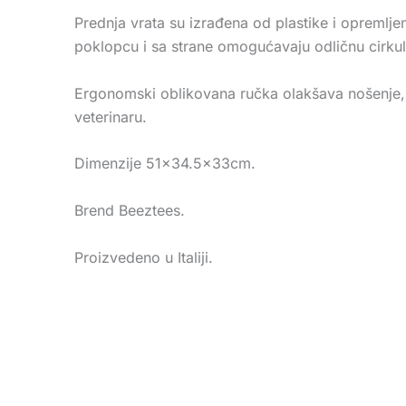
Prednja vrata su izrađena od plastike i opremlj
poklopcu i sa strane omogućavaju odličnu cirkul
Ergonomski oblikovana ručka olakšava nošenje,
veterinaru.
Dimenzije 51×34.5x33cm.
Brend Beeztees.
Proizvedeno u Italiji.