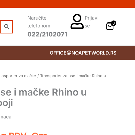
Naručite
Prijavi
0
telefonom
se
022/2102071
OFFICE@NOAPETWORLD.RS
ansporter za mačke
/ Transporter za pse i mačke Rhino u
pse i mačke Rhino u
boji
imaca