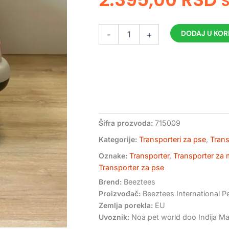
Transporter
DODAJ U KO
-
+
za
pse
i
mačke
Rhino
u
ljubičasto-
sivoj
boji
Šifra prozvoda:
715009
količina
Kategorije:
Transporteri za pse
,
Trans
Oznake:
Transporter
,
Transporter za
Transporter za pse
Brend:
Beeztees
Proizvođač:
Beeztees International Pe
Zemlja porekla:
EU
Uvoznik:
Noa pet world doo Inđija Mar