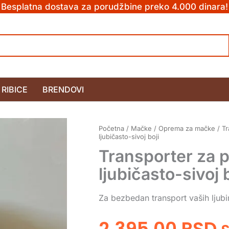
Besplatna dostava za porudžbine preko 4.000 dinara!
RIBICE
BRENDOVI
Početna
/
Mačke
/
Oprema za mačke
/
Tr
ljubičasto-sivoj boji
Transporter za 
ljubičasto-sivoj 
Za bezbedan transport vaših ljub
2.395,00
RSD