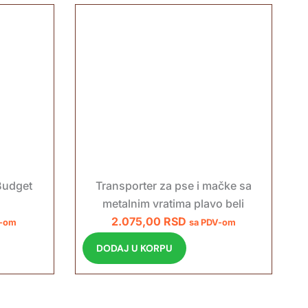
Budget
Transporter za pse i mačke sa
metalnim vratima plavo beli
2.075,00
RSD
V-om
sa PDV-om
DODAJ U KORPU