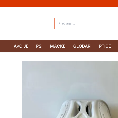
Pređi
na
sadržaj
AKCIJE
PSI
MAČKE
GLODARI
PTICE