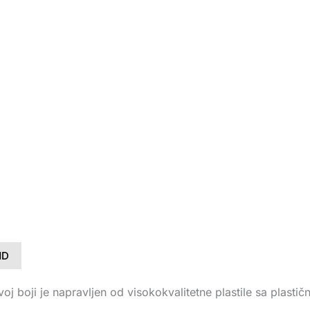
ND
oj boji je napravljen od visokokvalitetne plastile sa plastič