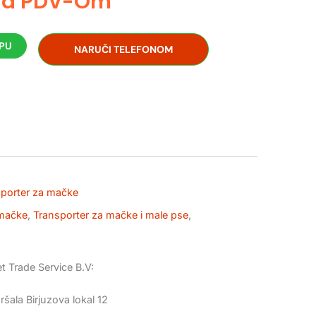
Sa PDV-Om
RPU
NARUČI TELEFONOM
porter za mačke
 mačke
,
Transporter za mačke i male pse
,
t Trade Service B.V:
šala Birjuzova lokal 12