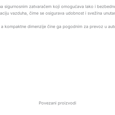
ena sigurnosnim zatvaračem koji omogućava lako i bezbedno o
aciju vazduha, čime se osigurava udobnost i svežina unutar
 a kompaktne dimenzije čine ga pogodnim za prevoz u auto
Povezani proizvodi