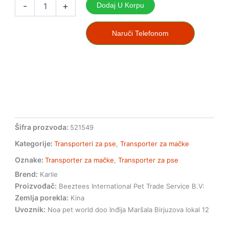
za
-
+
Dodaj U Korpu
pse
i
mačke
Naruči Telefonom
Nomad
top
S
količina
Šifra prozvoda:
521549
Kategorije:
Transporteri za pse
,
Transporter za mačke
Oznake:
Transporter za mačke
,
Transporter za pse
Brend:
Karlie
Proizvođač:
Beeztees International Pet Trade Service B.V:
Zemlja porekla:
Kina
Uvoznik:
Noa pet world doo Inđija Maršala Birjuzova lokal 12