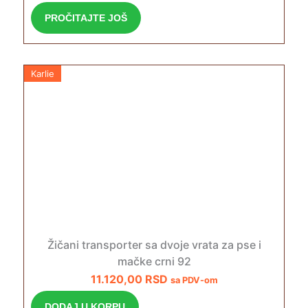
PROČITAJTE JOŠ
Karlie
Žičani transporter sa dvoje vrata za pse i
mačke crni 92
11.120,00
RSD
sa PDV-om
DODAJ U KORPU