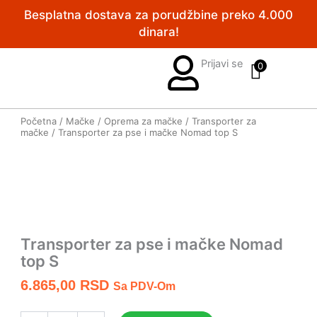
Pređi
Besplatna dostava za porudžbine preko 4.000
na
dinara!
sadržaj
Prijavi se
0
Početna
/
Mačke
/
Oprema za mačke
/
Transporter za
mačke
/ Transporter za pse i mačke Nomad top S
Transporter za pse i mačke Nomad
top S
6.865,00
RSD
Sa PDV-Om
Transporter