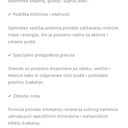
doprinose snažnoj, gustoj i sjajnoj dlaci.
✔ Podrška mišićima i vitalnosti
Optimalan sadržaj proteina pomaže održavanju mišićne
mase i energije, što je posebno važno za aktivne i
odrasle pudle.
✔ Specijalno prilagođena granula
Granule su posebno dizajnirane po obliku, veličini i
teksturi kako bi odgovarale vilici pudle i podstakle
pravilno žvakanje.
✔ Zdravlje zuba
Formula pomaže smanjenju stvaranja zubnog kamenca
zahvaljujući specifičnim mineralima i mehaničkom
efektu žvakanja.