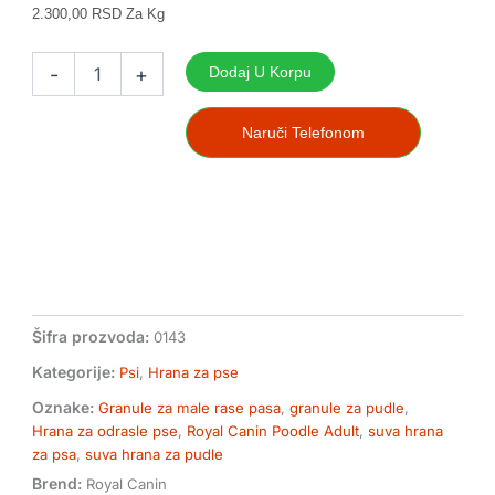
2.300,00 RSD Za Kg
Royal
Canin
-
+
Dodaj U Korpu
Poodle
Adult
500g
Naruči Telefonom
super
premium
hrana
za
odrasle
pudle
količina
Šifra prozvoda:
0143
Kategorije:
Psi
,
Hrana za pse
Oznake:
Granule za male rase pasa
,
granule za pudle
,
Hrana za odrasle pse
,
Royal Canin Poodle Adult
,
suva hrana
za psa
,
suva hrana za pudle
Brend:
Royal Canin