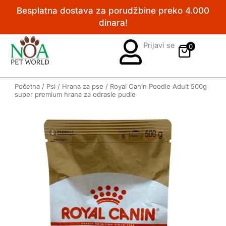
Pređi
Besplatna dostava za porudžbine preko 4.000
na
dinara!
sadržaj
Prijavi se
0
Početna
/
Psi
/
Hrana za pse
/ Royal Canin Poodle Adult 500g
super premium hrana za odrasle pudle