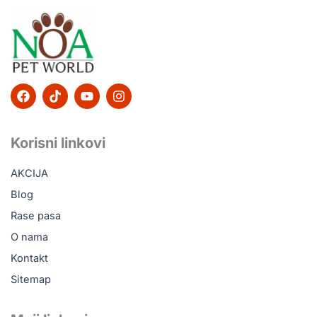
F
T
Y
I
a
i
o
n
c
k
u
s
e
t
t
t
b
o
u
a
Korisni linkovi
o
k
b
g
o
e
r
AKCIJA
k
a
m
Blog
Rase pasa
O nama
Kontakt
Sitemap