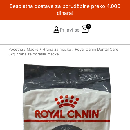
Pređi
Besplatna dostava za porudžbine preko 4.000
na
dinara!
sadržaj
0
Prijavi se
Početna
/
Mačke
/
Hrana za mačke
/ Royal Canin Dental Care
8kg hrana za odrasle mačke