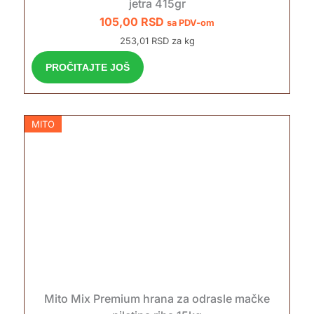
jetra 415gr
105,00
RSD
sa PDV-om
253,01 RSD za kg
PROČITAJTE JOŠ
MITO
Mito Mix Premium hrana za odrasle mačke