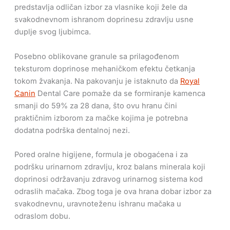
predstavlja odličan izbor za vlasnike koji žele da
svakodnevnom ishranom doprinesu zdravlju usne
duplje svog ljubimca.
Posebno oblikovane granule sa prilagođenom
teksturom doprinose mehaničkom efektu četkanja
tokom žvakanja. Na pakovanju je istaknuto da
Royal
Canin
Dental Care pomaže da se formiranje kamenca
smanji do 59% za 28 dana, što ovu hranu čini
praktičnim izborom za mačke kojima je potrebna
dodatna podrška dentalnoj nezi.
Pored oralne higijene, formula je obogaćena i za
podršku urinarnom zdravlju, kroz balans minerala koji
doprinosi održavanju zdravog urinarnog sistema kod
odraslih mačaka. Zbog toga je ova hrana dobar izbor za
svakodnevnu, uravnoteženu ishranu mačaka u
odraslom dobu.