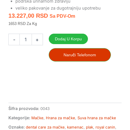
podrška urinarnom zdravlju
veliko pakovanje za dugotrajniju upotrebu
13.227,00
RSD
Sa PDV-Om
1653 RSD Za Kg
Royal
Canin
-
+
Dodaj U Korpu
Dental
Care
8kg
Naruči Telefonom
hrana
za
odrasle
mačke
količina
Šifra prozvoda:
0043
Kategorije:
Mačke
,
Hrana za mačke
,
Suva hrana za mačke
Oznake:
dental care za mačke
,
kamenac
,
plak
,
royal canin
,