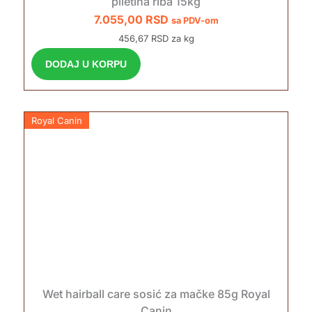
piletina riba 15kg
7.055,00
RSD
sa PDV-om
456,67 RSD za kg
DODAJ U KORPU
Royal Canin
Wet hairball care sosić za mačke 85g Royal
Canin