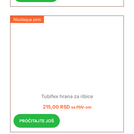
Nicolaqua pets
Tubifex hrana za ribice
215,00
RSD
sa PDV-om
PROČITAJTE JOŠ