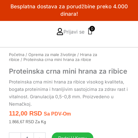
Pređi
Besplatna dostava za porudžbine preko 4.000
na
dinara!
sadržaj
0
Prijavi se
Početna
/
Oprema za male životinje
/
Hrana za
ribice
/ Proteinska crna mini hrana za ribice
Proteinska crna mini hrana za ribice
Proteinska crna mini hrana za ribice visokog kvaliteta,
bogata proteinima i hranljivim sastojcima za zdrav rast i
vitalnost. Granulacija 0,5-0,8 mm. Proizvedeno u
Nemačkoj.
112,00
RSD
Sa PDV-Om
1.866,67 RSD Za Kg
Proteinska
crna