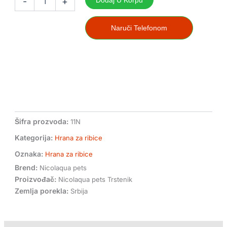
-
+
Dodaj U Korpu
mini
hrana
za
Naruči Telefonom
ribice
količina
Šifra prozvoda:
11N
Kategorija:
Hrana za ribice
Oznaka:
Hrana za ribice
Brend:
Nicolaqua pets
Proizvođač:
Nicolaqua pets Trstenik
Zemlja porekla:
Srbija