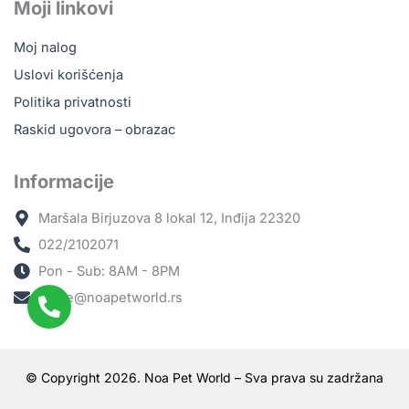
Moji linkovi
Moj nalog
Uslovi korišćenja
Politika privatnosti
Raskid ugovora – obrazac
Informacije
Maršala Birjuzova 8 lokal 12, Inđija 22320
022/2102071
Pon - Sub: 8AM - 8PM
office@noapetworld.rs
© Copyright 2026. Noa Pet World – Sva prava su zadržana