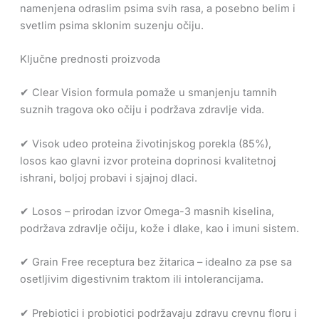
namenjena odraslim psima svih rasa, a posebno belim i
svetlim psima sklonim suzenju očiju.
Ključne prednosti proizvoda
✔ Clear Vision formula pomaže u smanjenju tamnih
suznih tragova oko očiju i podržava zdravlje vida.
✔ Visok udeo proteina životinjskog porekla (85%),
losos kao glavni izvor proteina doprinosi kvalitetnoj
ishrani, boljoj probavi i sjajnoj dlaci.
✔ Losos – prirodan izvor Omega-3 masnih kiselina,
podržava zdravlje očiju, kože i dlake, kao i imuni sistem.
✔ Grain Free receptura bez žitarica – idealno za pse sa
osetljivim digestivnim traktom ili intolerancijama.
✔ Prebiotici i probiotici podržavaju zdravu crevnu floru i