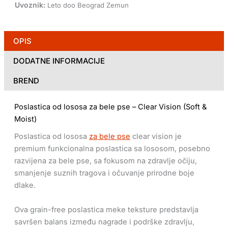
Uvoznik:
Leto doo Beograd Zemun
OPIS
DODATNE INFORMACIJE
BREND
Poslastica od lososa za bele pse – Clear Vision (Soft &
Moist)
Poslastica od lososa
za bele pse
clear vision je
premium funkcionalna poslastica sa lososom, posebno
razvijena za bele pse, sa fokusom na zdravlje očiju,
smanjenje suznih tragova i očuvanje prirodne boje
dlake.
Ova grain-free poslastica meke teksture predstavlja
savršen balans između nagrade i podrške zdravlju,