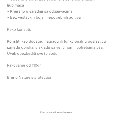
ljubimaca
• Kreirano u saradnji sa odgajivačima
• Bez veštačkih boja i nepotrebnih aditiva
Kako koristiti:
Koristiti kao dodatnu nagradu ili funkcionalnu poslasticu
između obroka, u skladu sa veličinom i potrebama psa.
Uvek obezbediti svežu vodu.
Pakovanje od 110gr.
Brend Nature’s protection.
Povezani proizvodi