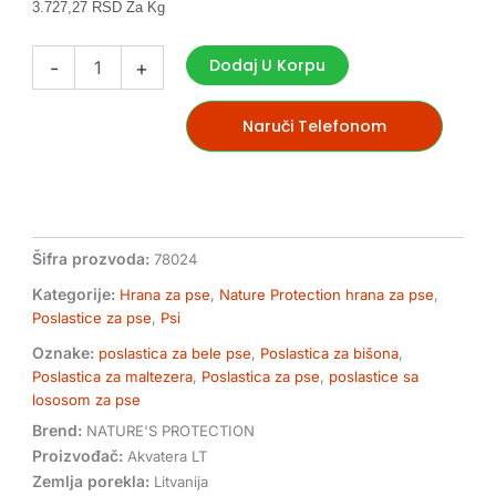
3.727,27 RSD Za Kg
Nature's
protection
Dodaj U Korpu
-
+
poslastica
od
lososa
Naruči Telefonom
za
bele
pse
clear
vision
110g
Šifra prozvoda:
78024
količina
Kategorije:
Hrana za pse
,
Nature Protection hrana za pse
,
Poslastice za pse
,
Psi
Oznake:
poslastica za bele pse
,
Poslastica za bišona
,
Poslastica za maltezera
,
Poslastica za pse
,
poslastice sa
lososom za pse
Brend:
NATURE'S PROTECTION
Proizvođač:
Akvatera LT
Zemlja porekla:
Litvanija