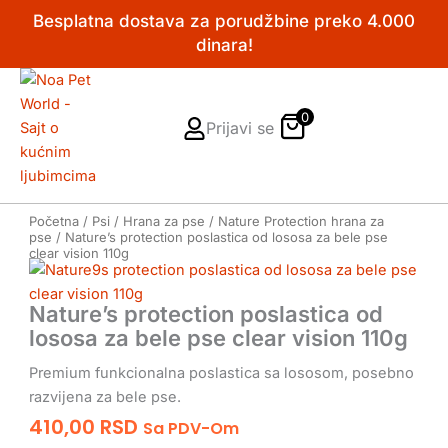
Pređi
Besplatna dostava za porudžbine preko 4.000
na
dinara!
sadržaj
0
Prijavi se
Početna
/
Psi
/
Hrana za pse
/
Nature Protection hrana za
pse
/ Nature’s protection poslastica od lososa za bele pse
clear vision 110g
Nature’s protection poslastica od
lososa za bele pse clear vision 110g
Premium funkcionalna poslastica sa lososom, posebno
razvijena za bele pse.
410,00
RSD
Sa PDV-Om