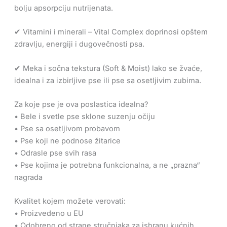
bolju apsorpciju nutrijenata.
✔ Vitamini i minerali – Vital Complex doprinosi opštem
zdravlju, energiji i dugovečnosti psa.
✔ Meka i sočna tekstura (Soft & Moist) lako se žvaće,
idealna i za izbirljive pse ili pse sa osetljivim zubima.
Za koje pse je ova poslastica idealna?
• Bele i svetle pse sklone suzenju očiju
• Pse sa osetljivom probavom
• Pse koji ne podnose žitarice
• Odrasle pse svih rasa
• Pse kojima je potrebna funkcionalna, a ne „prazna“
nagrada
Kvalitet kojem možete verovati:
• Proizvedeno u EU
• Odobreno od strane stručnjaka za ishranu kućnih