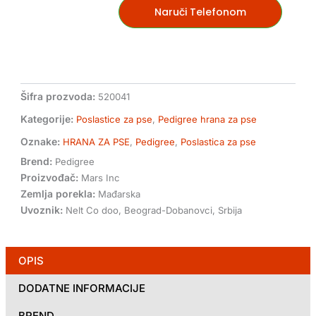
poslastica
Naruči Telefonom
za
pse
količina
Šifra prozvoda:
520041
Kategorije:
Poslastice za pse
,
Pedigree hrana za pse
Oznake:
HRANA ZA PSE
,
Pedigree
,
Poslastica za pse
Brend:
Pedigree
Proizvođač:
Mars Inc
Zemlja porekla:
Mađarska
Uvoznik:
Nelt Co doo, Beograd-Dobanovci, Srbija
OPIS
DODATNE INFORMACIJE
BREND