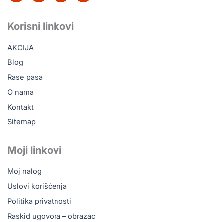
c
k
u
s
e
t
t
t
b
o
u
a
Korisni linkovi
o
k
b
g
o
e
r
AKCIJA
k
a
m
Blog
Rase pasa
O nama
Kontakt
Sitemap
Moji linkovi
Moj nalog
Uslovi korišćenja
Politika privatnosti
Raskid ugovora – obrazac