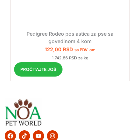
Pedigree Rodeo poslastica za pse sa
govedinom 4 kom
122,00
RSD
sa PDV-om
1.742,86 RSD za kg
PROČITAJTE JOŠ
F
T
Y
I
a
i
o
n