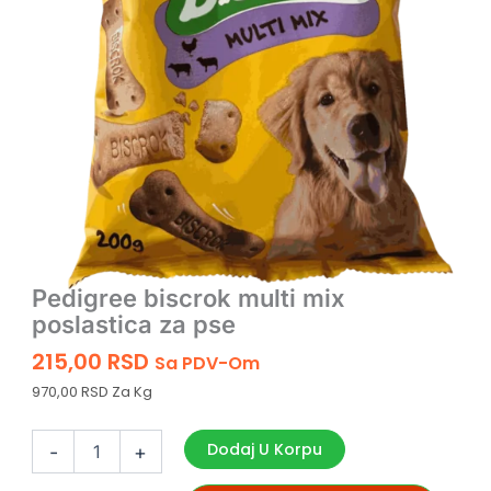
Pedigree biscrok multi mix
poslastica za pse
215,00
RSD
Sa PDV-Om
970,00 RSD Za Kg
Pedigree
biscrok
Dodaj U Korpu
-
+
multi
mix