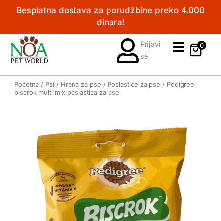
Pređi
Besplatna dostava za porudžbine preko 4.000
na
dinara!
sadržaj
Prijavi
0
se
Početna
/
Psi
/
Hrana za pse
/
Poslastice za pse
/ Pedigree
biscrok multi mix poslastica za pse